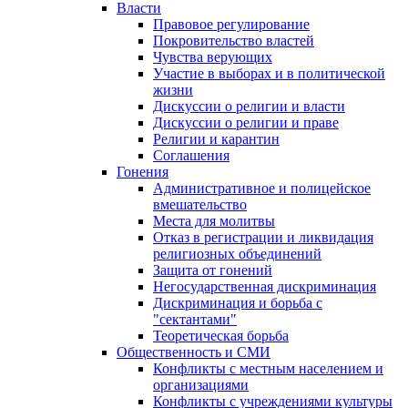
Власти
Правовое регулирование
Покровительство властей
Чувства верующих
Участие в выборах и в политической
жизни
Дискуссии о религии и власти
Дискуссии о религии и праве
Религии и карантин
Соглашения
Гонения
Административное и полицейское
вмешательство
Места для молитвы
Отказ в регистрации и ликвидация
религиозных объединений
Защита от гонений
Негосударственная дискриминация
Дискриминация и борьба с
"сектантами"
Теоретическая борьба
Общественность и СМИ
Конфликты с местным населением и
организациями
Конфликты с учреждениями культуры