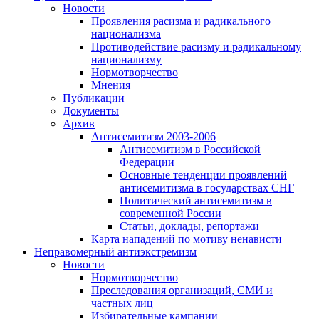
Новости
Проявления расизма и радикального
национализма
Противодействие расизму и радикальному
национализму
Нормотворчество
Мнения
Публикации
Документы
Архив
Антисемитизм 2003-2006
Антисемитизм в Российской
Федерации
Основные тенденции проявлений
антисемитизма в государствах СНГ
Политический антисемитизм в
современной России
Статьи, доклады, репортажи
Карта нападений по мотиву ненависти
Неправомерный антиэкстремизм
Новости
Нормотворчество
Преследования организаций, СМИ и
частных лиц
Избирательные кампании