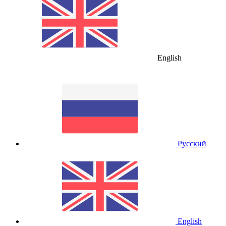
English
Русский
English