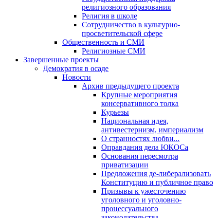
религиозного образования
Религия в школе
Сотрудничество в культурно-
просветительской сфере
Общественность и СМИ
Религиозные СМИ
Завершенные проекты
Демократия в осаде
Новости
Архив предыдущего проекта
Крупные мероприятия
консервативного толка
Курьезы
Национальная идея,
антивестернизм, империализм
О странностях любви...
Оправдания дела ЮКОСа
Основания пересмотра
приватизации
Предложения де-либерализовать
Конституцию и публичное право
Призывы к ужесточению
уголовного и уголовно-
процессуального
законодательства