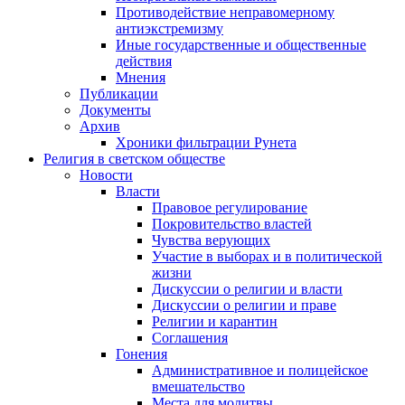
Противодействие неправомерному
антиэкстремизму
Иные государственные и общественные
действия
Мнения
Публикации
Документы
Архив
Хроники фильтрации Рунета
Религия в светском обществе
Новости
Власти
Правовое регулирование
Покровительство властей
Чувства верующих
Участие в выборах и в политической
жизни
Дискуссии о религии и власти
Дискуссии о религии и праве
Религии и карантин
Соглашения
Гонения
Административное и полицейское
вмешательство
Места для молитвы