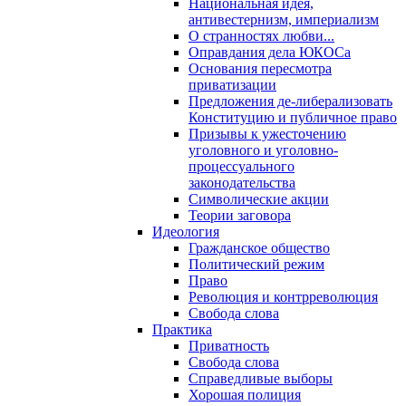
Национальная идея,
антивестернизм, империализм
О странностях любви...
Оправдания дела ЮКОСа
Основания пересмотра
приватизации
Предложения де-либерализовать
Конституцию и публичное право
Призывы к ужесточению
уголовного и уголовно-
процессуального
законодательства
Символические акции
Теории заговора
Идеология
Гражданское общество
Политический режим
Право
Революция и контрреволюция
Свобода слова
Практика
Приватность
Свобода слова
Справедливые выборы
Хорошая полиция