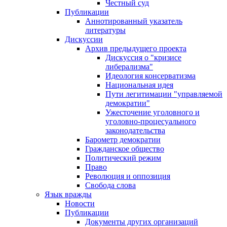
Честный суд
Публикации
Аннотированный указатель
литературы
Дискуссии
Архив предыдущего проекта
Дискуссия о "кризисе
либерализма"
Идеология консерватизма
Национальная идея
Пути легитимации "управляемой
демократии"
Ужесточение уголовного и
уголовно-процесуального
законодательства
Барометр демократии
Гражданское общество
Политический режим
Право
Революция и оппозиция
Свобода слова
Язык вражды
Новости
Публикации
Документы других организаций