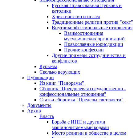
Русская Православная Церковь и
католики
Христианство и ислам
Традиционные религии против "сект"
Внутриконфессиональные отношения
Взаимоотношения
мусульманских организаций
Православные юрисдикции
Прочие конфессии
Другие примеры сотрудничества и
конфликтов
Курьезы
Сколько верующих
Публикации
Из книг "Панорамы"
Сборник "Преодолевая государственно -
конфессиональные отношения"
Статьи сборника "Пределы светскости"
Документы
Архив
Власть
Борьба с ИНН и другими
машиночитаемыми кодами
Место религии в обществе в целом