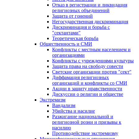
Отказ в регистрации и ликвидация
религиозных объединений
Защита от гонений
Негосударственная дискриминация
Дискриминация и борьба с
"сектантами"
Теоретическая борьба
Общественность и СМИ
Конфликты с местным населением и
организациями
Конфликты с учреждениями культуры
Защита права на свободу совести
Светские организации против "сект"
Диффамация религиозных
организаций и конфликты со СМИ
Акции в защиту нравственности
Дискуссии о религии и обществе
Экстремизм
Вандализм
Убийства и насилие
Разжигание национальной и
религиозной розни и призывы к
насилию
Противодействие экстремизму
Межконфессиональные отношения