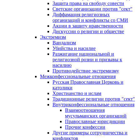
Защита права на свободу совести
Светские организации против "сект"
Диффамация религиозных
организаций и конфликты со СМИ
Акции в защиту нравственности
Дискуссии о религии и обществе
Экстремизм
Вандализм
Убийства и насилие
Разжигание национальной и
религиозной розни и призывы к
насилию
Противодействие экстремизму
Межконфессиональные отношения
Русская Православная Церковь и
католики
Христианство и ислам
Традиционные религии против "сект"
Внутриконфессиональные отношения
Взаимоотношения
мусульманских организаций
Православные юрисдикции
Прочие конфессии
Другие примеры сотрудничества и
конфликтов