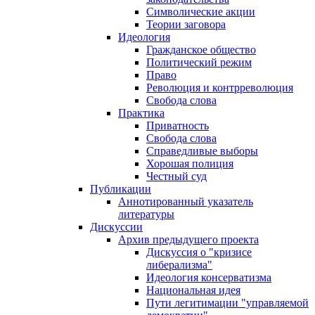
Символические акции
Теории заговора
Идеология
Гражданское общество
Политический режим
Право
Революция и контрреволюция
Свобода слова
Практика
Приватность
Свобода слова
Справедливые выборы
Хорошая полиция
Честный суд
Публикации
Аннотированный указатель
литературы
Дискуссии
Архив предыдущего проекта
Дискуссия о "кризисе
либерализма"
Идеология консерватизма
Национальная идея
Пути легитимации "управляемой