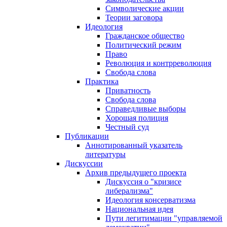
Символические акции
Теории заговора
Идеология
Гражданское общество
Политический режим
Право
Революция и контрреволюция
Свобода слова
Практика
Приватность
Свобода слова
Справедливые выборы
Хорошая полиция
Честный суд
Публикации
Аннотированный указатель
литературы
Дискуссии
Архив предыдущего проекта
Дискуссия о "кризисе
либерализма"
Идеология консерватизма
Национальная идея
Пути легитимации "управляемой