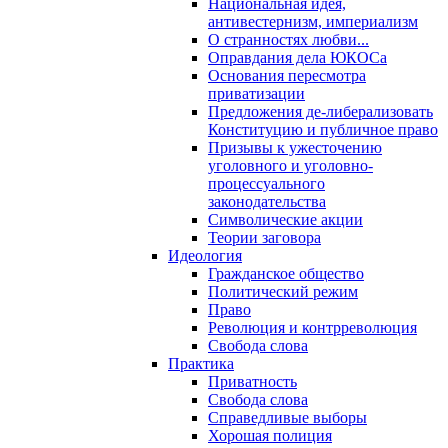
Национальная идея,
антивестернизм, империализм
О странностях любви...
Оправдания дела ЮКОСа
Основания пересмотра
приватизации
Предложения де-либерализовать
Конституцию и публичное право
Призывы к ужесточению
уголовного и уголовно-
процессуального
законодательства
Символические акции
Теории заговора
Идеология
Гражданское общество
Политический режим
Право
Революция и контрреволюция
Свобода слова
Практика
Приватность
Свобода слова
Справедливые выборы
Хорошая полиция