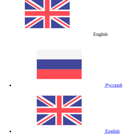
English
Русский
English