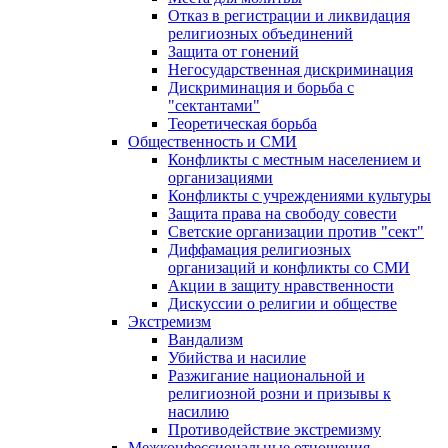
Отказ в регистрации и ликвидация
религиозных объединений
Защита от гонений
Негосударственная дискриминация
Дискриминация и борьба с
"сектантами"
Теоретическая борьба
Общественность и СМИ
Конфликты с местным населением и
организациями
Конфликты с учреждениями культуры
Защита права на свободу совести
Светские организации против "сект"
Диффамация религиозных
организаций и конфликты со СМИ
Акции в защиту нравственности
Дискуссии о религии и обществе
Экстремизм
Вандализм
Убийства и насилие
Разжигание национальной и
религиозной розни и призывы к
насилию
Противодействие экстремизму
Межконфессиональные отношения