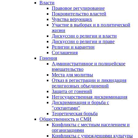
Власти
Правовое регулирование
Покровительство властей
Чувства верующих
Участие в выборах и в политической
жизни
Дискуссии о религии и власти
Дискуссии о религии и праве
Религии и карантин
Соглашения
Гонения
Административное и полицейское
вмешательство
Места для молитвы
Отказ в регистрации и ликвидация
религиозных объединений
Защита от гонений
Негосударственная дискриминация
Дискриминация и борьба с
"сектантами"
Теоретическая борьба
Общественность и СМИ
Конфликты с местным населением и
организациями
Конфликты с учреждениями культуры