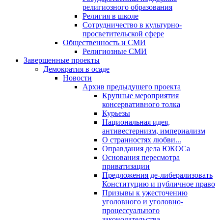
религиозного образования
Религия в школе
Сотрудничество в культурно-
просветительской сфере
Общественность и СМИ
Религиозные СМИ
Завершенные проекты
Демократия в осаде
Новости
Архив предыдущего проекта
Крупные мероприятия
консервативного толка
Курьезы
Национальная идея,
антивестернизм, империализм
О странностях любви...
Оправдания дела ЮКОСа
Основания пересмотра
приватизации
Предложения де-либерализовать
Конституцию и публичное право
Призывы к ужесточению
уголовного и уголовно-
процессуального
законодательства