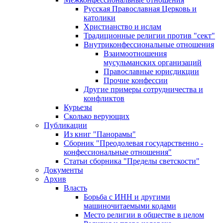
Русская Православная Церковь и
католики
Христианство и ислам
Традиционные религии против "сект"
Внутриконфессиональные отношения
Взаимоотношения
мусульманских организаций
Православные юрисдикции
Прочие конфессии
Другие примеры сотрудничества и
конфликтов
Курьезы
Сколько верующих
Публикации
Из книг "Панорамы"
Сборник "Преодолевая государственно -
конфессиональные отношения"
Статьи сборника "Пределы светскости"
Документы
Архив
Власть
Борьба с ИНН и другими
машиночитаемыми кодами
Место религии в обществе в целом