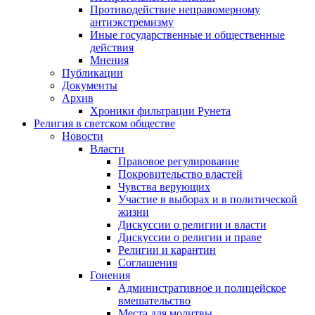
Противодействие неправомерному
антиэкстремизму
Иные государственные и общественные
действия
Мнения
Публикации
Документы
Архив
Хроники фильтрации Рунета
Религия в светском обществе
Новости
Власти
Правовое регулирование
Покровительство властей
Чувства верующих
Участие в выборах и в политической
жизни
Дискуссии о религии и власти
Дискуссии о религии и праве
Религии и карантин
Соглашения
Гонения
Административное и полицейское
вмешательство
Места для молитвы