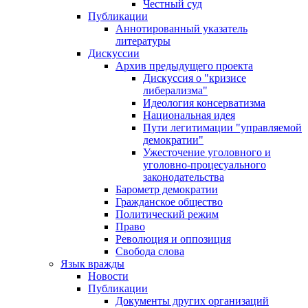
Честный суд
Публикации
Аннотированный указатель
литературы
Дискуссии
Архив предыдущего проекта
Дискуссия о "кризисе
либерализма"
Идеология консерватизма
Национальная идея
Пути легитимации "управляемой
демократии"
Ужесточение уголовного и
уголовно-процесуального
законодательства
Барометр демократии
Гражданское общество
Политический режим
Право
Революция и оппозиция
Свобода слова
Язык вражды
Новости
Публикации
Документы других организаций