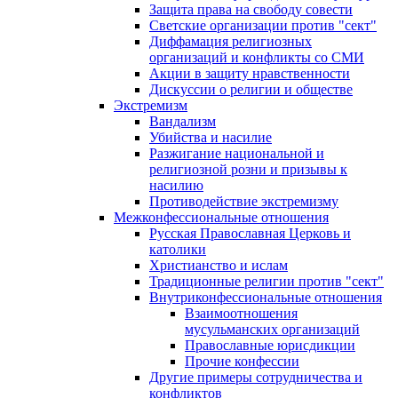
Защита права на свободу совести
Светские организации против "сект"
Диффамация религиозных
организаций и конфликты со СМИ
Акции в защиту нравственности
Дискуссии о религии и обществе
Экстремизм
Вандализм
Убийства и насилие
Разжигание национальной и
религиозной розни и призывы к
насилию
Противодействие экстремизму
Межконфессиональные отношения
Русская Православная Церковь и
католики
Христианство и ислам
Традиционные религии против "сект"
Внутриконфессиональные отношения
Взаимоотношения
мусульманских организаций
Православные юрисдикции
Прочие конфессии
Другие примеры сотрудничества и
конфликтов