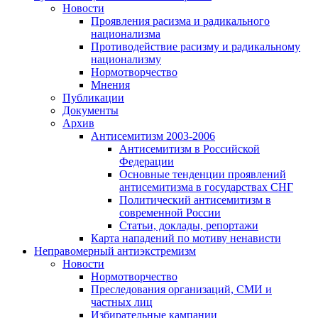
Новости
Проявления расизма и радикального
национализма
Противодействие расизму и радикальному
национализму
Нормотворчество
Мнения
Публикации
Документы
Архив
Антисемитизм 2003-2006
Антисемитизм в Российской
Федерации
Основные тенденции проявлений
антисемитизма в государствах СНГ
Политический антисемитизм в
современной России
Статьи, доклады, репортажи
Карта нападений по мотиву ненависти
Неправомерный антиэкстремизм
Новости
Нормотворчество
Преследования организаций, СМИ и
частных лиц
Избирательные кампании