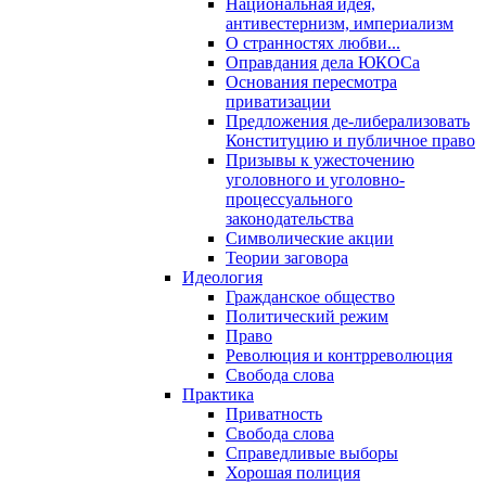
Национальная идея,
антивестернизм, империализм
О странностях любви...
Оправдания дела ЮКОСа
Основания пересмотра
приватизации
Предложения де-либерализовать
Конституцию и публичное право
Призывы к ужесточению
уголовного и уголовно-
процессуального
законодательства
Символические акции
Теории заговора
Идеология
Гражданское общество
Политический режим
Право
Революция и контрреволюция
Свобода слова
Практика
Приватность
Свобода слова
Справедливые выборы
Хорошая полиция