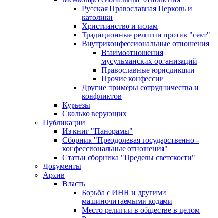
Русская Православная Церковь и
католики
Христианство и ислам
Традиционные религии против "сект"
Внутриконфессиональные отношения
Взаимоотношения
мусульманских организаций
Православные юрисдикции
Прочие конфессии
Другие примеры сотрудничества и
конфликтов
Курьезы
Сколько верующих
Публикации
Из книг "Панорамы"
Сборник "Преодолевая государственно -
конфессиональные отношения"
Статьи сборника "Пределы светскости"
Документы
Архив
Власть
Борьба с ИНН и другими
машиночитаемыми кодами
Место религии в обществе в целом