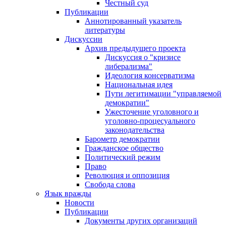
Честный суд
Публикации
Аннотированный указатель
литературы
Дискуссии
Архив предыдущего проекта
Дискуссия о "кризисе
либерализма"
Идеология консерватизма
Национальная идея
Пути легитимации "управляемой
демократии"
Ужесточение уголовного и
уголовно-процесуального
законодательства
Барометр демократии
Гражданское общество
Политический режим
Право
Революция и оппозиция
Свобода слова
Язык вражды
Новости
Публикации
Документы других организаций