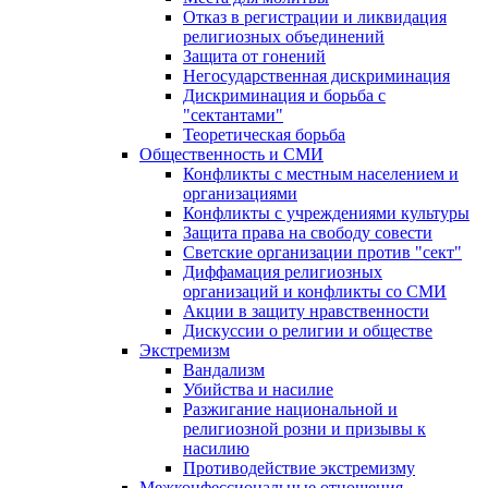
Отказ в регистрации и ликвидация
религиозных объединений
Защита от гонений
Негосударственная дискриминация
Дискриминация и борьба с
"сектантами"
Теоретическая борьба
Общественность и СМИ
Конфликты с местным населением и
организациями
Конфликты с учреждениями культуры
Защита права на свободу совести
Светские организации против "сект"
Диффамация религиозных
организаций и конфликты со СМИ
Акции в защиту нравственности
Дискуссии о религии и обществе
Экстремизм
Вандализм
Убийства и насилие
Разжигание национальной и
религиозной розни и призывы к
насилию
Противодействие экстремизму
Межконфессиональные отношения