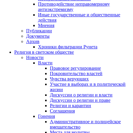
Противодействие неправомерному
антиэкстремизму
Иные государственные и общественные
действия
Мнения
Публикации
Документы
Архив
Хроники фильтрации Рунета
Религия в светском обществе
Новости
Власти
Правовое регулирование
Покровительство властей
Чувства верующих
Участие в выборах и в политической
жизни
Дискуссии о религии и власти
Дискуссии о религии и праве
Религии и карантин
Соглашения
Гонения
Административное и полицейское
вмешательство
Места для молитвы