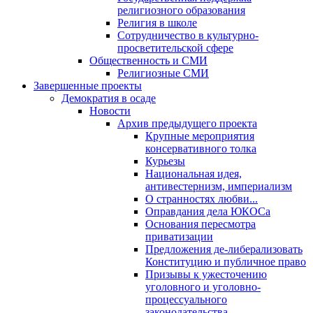
религиозного образования
Религия в школе
Сотрудничество в культурно-
просветительской сфере
Общественность и СМИ
Религиозные СМИ
Завершенные проекты
Демократия в осаде
Новости
Архив предыдущего проекта
Крупные мероприятия
консервативного толка
Курьезы
Национальная идея,
антивестернизм, империализм
О странностях любви...
Оправдания дела ЮКОСа
Основания пересмотра
приватизации
Предложения де-либерализовать
Конституцию и публичное право
Призывы к ужесточению
уголовного и уголовно-
процессуального
законодательства