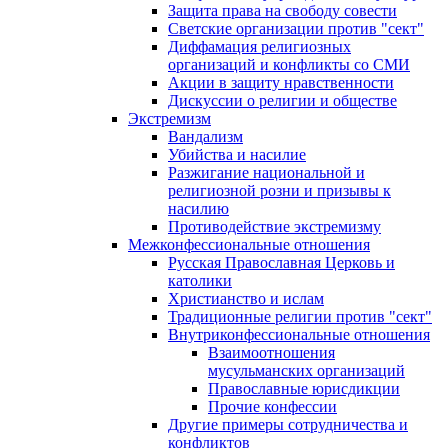
Защита права на свободу совести
Светские организации против "сект"
Диффамация религиозных
организаций и конфликты со СМИ
Акции в защиту нравственности
Дискуссии о религии и обществе
Экстремизм
Вандализм
Убийства и насилие
Разжигание национальной и
религиозной розни и призывы к
насилию
Противодействие экстремизму
Межконфессиональные отношения
Русская Православная Церковь и
католики
Христианство и ислам
Традиционные религии против "сект"
Внутриконфессиональные отношения
Взаимоотношения
мусульманских организаций
Православные юрисдикции
Прочие конфессии
Другие примеры сотрудничества и
конфликтов