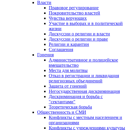
Власти
Правовое регулирование
Покровительство властей
Чувства верующих
Участие в выборах и в политической
жизни
Дискуссии о религии и власти
Дискуссии о религии и праве
Религии и карантин
Соглашения
Гонения
Административное и полицейское
вмешательство
Места для молитвы
Отказ в регистрации и ликвидация
религиозных объединений
Защита от гонений
Негосударственная дискриминация
Дискриминация и борьба с
"сектантами"
Теоретическая борьба
Общественность и СМИ
Конфликты с местным населением и
организациями
Конфликты с учреждениями культуры