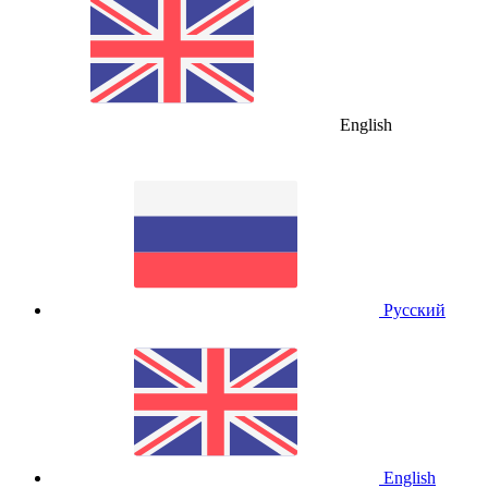
English
Русский
English