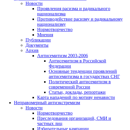
Новости
Проявления расизма и радикального
национализма
Противодействие расизму и радикальному
национализму
Нормотворчество
Мнения
Публикации
Документы
Архив
Антисемитизм 2003-2006
Антисемитизм в Российской
Федерации
Основные тенденции проявлений
антисемитизма в государствах СНГ
Политический антисемитизм в
современной России
Статьи, доклады, репортажи
Карта нападений по мотиву ненависти
Неправомерный антиэкстремизм
Новости
Нормотворчество
Преследования организаций, СМИ и
частных лиц
Избирательные кампании