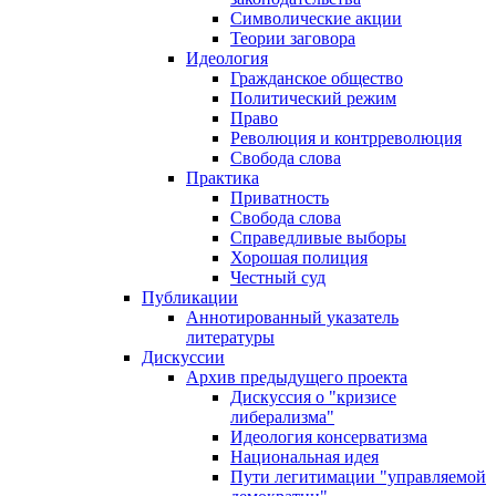
Символические акции
Теории заговора
Идеология
Гражданское общество
Политический режим
Право
Революция и контрреволюция
Свобода слова
Практика
Приватность
Свобода слова
Справедливые выборы
Хорошая полиция
Честный суд
Публикации
Аннотированный указатель
литературы
Дискуссии
Архив предыдущего проекта
Дискуссия о "кризисе
либерализма"
Идеология консерватизма
Национальная идея
Пути легитимации "управляемой