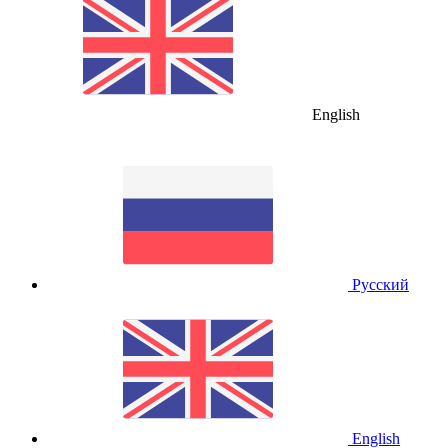
English
Русский
English