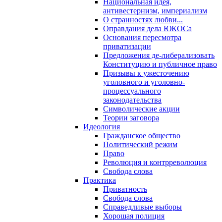
Национальная идея,
антивестернизм, империализм
О странностях любви...
Оправдания дела ЮКОСа
Основания пересмотра
приватизации
Предложения де-либерализовать
Конституцию и публичное право
Призывы к ужесточению
уголовного и уголовно-
процессуального
законодательства
Символические акции
Теории заговора
Идеология
Гражданское общество
Политический режим
Право
Революция и контрреволюция
Свобода слова
Практика
Приватность
Свобода слова
Справедливые выборы
Хорошая полиция