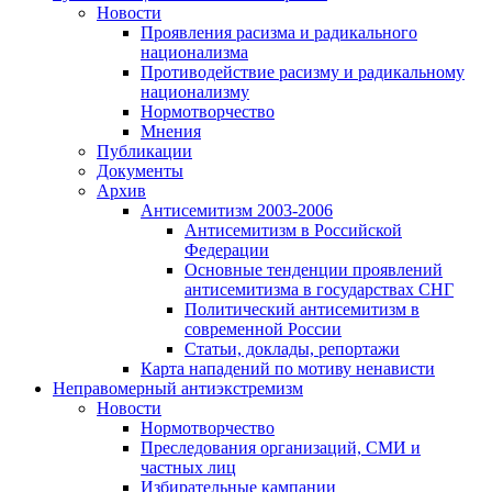
Новости
Проявления расизма и радикального
национализма
Противодействие расизму и радикальному
национализму
Нормотворчество
Мнения
Публикации
Документы
Архив
Антисемитизм 2003-2006
Антисемитизм в Российской
Федерации
Основные тенденции проявлений
антисемитизма в государствах СНГ
Политический антисемитизм в
современной России
Статьи, доклады, репортажи
Карта нападений по мотиву ненависти
Неправомерный антиэкстремизм
Новости
Нормотворчество
Преследования организаций, СМИ и
частных лиц
Избирательные кампании