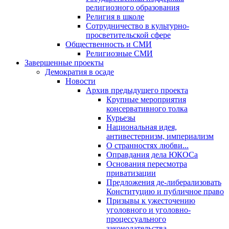
религиозного образования
Религия в школе
Сотрудничество в культурно-
просветительской сфере
Общественность и СМИ
Религиозные СМИ
Завершенные проекты
Демократия в осаде
Новости
Архив предыдущего проекта
Крупные мероприятия
консервативного толка
Курьезы
Национальная идея,
антивестернизм, империализм
О странностях любви...
Оправдания дела ЮКОСа
Основания пересмотра
приватизации
Предложения де-либерализовать
Конституцию и публичное право
Призывы к ужесточению
уголовного и уголовно-
процессуального
законодательства