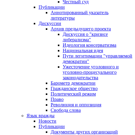
Честный суд
Публикации
Аннотированный указатель
литературы
Дискуссии
Архив предыдущего проекта
Дискуссия о "кризисе
либерализма"
Идеология консерватизма
Национальная идея
Пути легитимации "управляемой
демократии"
Ужесточение уголовного и
уголовно-процесуального
законодательства
Барометр демократии
Гражданское общество
Политический режим
Право
Революция и оппозиция
Свобода слова
Язык вражды
Новости
Публикации
Документы других организаций