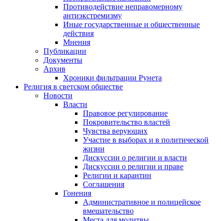
Противодействие неправомерному
антиэкстремизму
Иные государственные и общественные
действия
Мнения
Публикации
Документы
Архив
Хроники фильтрации Рунета
Религия в светском обществе
Новости
Власти
Правовое регулирование
Покровительство властей
Чувства верующих
Участие в выборах и в политической
жизни
Дискуссии о религии и власти
Дискуссии о религии и праве
Религии и карантин
Соглашения
Гонения
Административное и полицейское
вмешательство
Места для молитвы