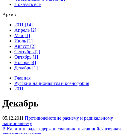
Показать все
Архив
2011 [14]
Апрель [2]
Май [1]
Июль [1]
Август [2]
Сентябрь [2]
Октябрь [1]
Ноябрь [4]
Декабрь [1]
Главная
Русский национализм и ксенофобия
2011
Декабрь
05.12.2011
Противодействие расизму и радикальному
национализму
В Калининграде задержан сварщик, пытавшийся взорвать