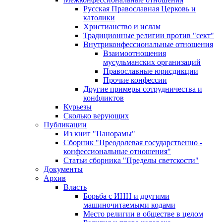
Русская Православная Церковь и
католики
Христианство и ислам
Традиционные религии против "сект"
Внутриконфессиональные отношения
Взаимоотношения
мусульманских организаций
Православные юрисдикции
Прочие конфессии
Другие примеры сотрудничества и
конфликтов
Курьезы
Сколько верующих
Публикации
Из книг "Панорамы"
Сборник "Преодолевая государственно -
конфессиональные отношения"
Статьи сборника "Пределы светскости"
Документы
Архив
Власть
Борьба с ИНН и другими
машиночитаемыми кодами
Место религии в обществе в целом