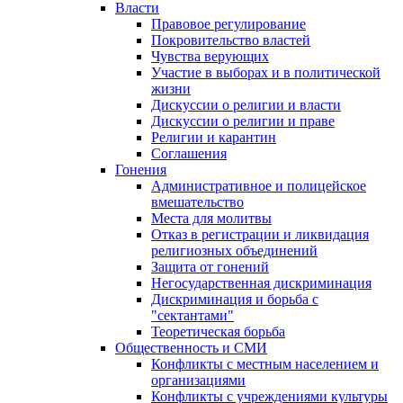
Власти
Правовое регулирование
Покровительство властей
Чувства верующих
Участие в выборах и в политической
жизни
Дискуссии о религии и власти
Дискуссии о религии и праве
Религии и карантин
Соглашения
Гонения
Административное и полицейское
вмешательство
Места для молитвы
Отказ в регистрации и ликвидация
религиозных объединений
Защита от гонений
Негосударственная дискриминация
Дискриминация и борьба с
"сектантами"
Теоретическая борьба
Общественность и СМИ
Конфликты с местным населением и
организациями
Конфликты с учреждениями культуры