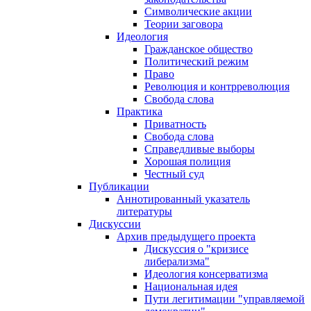
Символические акции
Теории заговора
Идеология
Гражданское общество
Политический режим
Право
Революция и контрреволюция
Свобода слова
Практика
Приватность
Свобода слова
Справедливые выборы
Хорошая полиция
Честный суд
Публикации
Аннотированный указатель
литературы
Дискуссии
Архив предыдущего проекта
Дискуссия о "кризисе
либерализма"
Идеология консерватизма
Национальная идея
Пути легитимации "управляемой