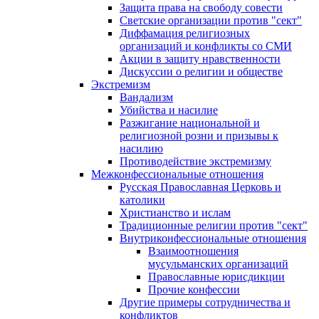
Защита права на свободу совести
Светские организации против "сект"
Диффамация религиозных
организаций и конфликты со СМИ
Акции в защиту нравственности
Дискуссии о религии и обществе
Экстремизм
Вандализм
Убийства и насилие
Разжигание национальной и
религиозной розни и призывы к
насилию
Противодействие экстремизму
Межконфессиональные отношения
Русская Православная Церковь и
католики
Христианство и ислам
Традиционные религии против "сект"
Внутриконфессиональные отношения
Взаимоотношения
мусульманских организаций
Православные юрисдикции
Прочие конфессии
Другие примеры сотрудничества и
конфликтов