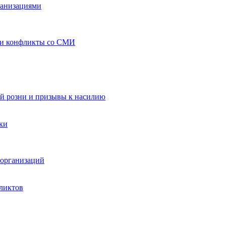
ганизациями
 и конфликты со СМИ
й розни и призывы к насилию
ки
организаций
ликтов