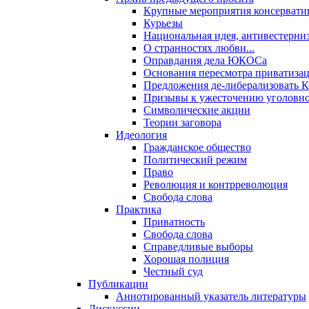
Крупные мероприятия консервати
Курьезы
Национальная идея, антивестерни
О странностях любви...
Оправдания дела ЮКОСа
Основания пересмотра приватиза
Предложения де-либерализовать 
Призывы к ужесточению уголовног
Символические акции
Теории заговора
Идеология
Гражданское общество
Политический режим
Право
Революция и контрреволюция
Свобода слова
Практика
Приватность
Свобода слова
Справедливые выборы
Хорошая полиция
Честный суд
Публикации
Аннотированный указатель литературы
Дискуссии