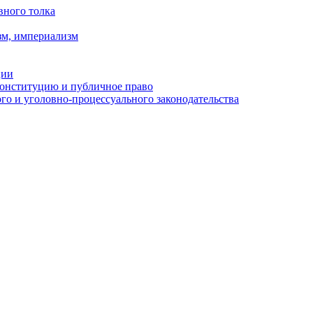
вного толка
зм, империализм
ции
Конституцию и публичное право
о и уголовно-процессуального законодательства