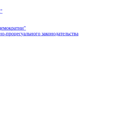
а"
демократии"
но-процесуального законодательства