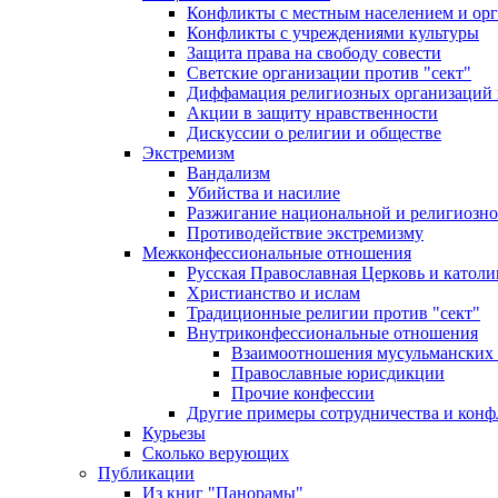
Конфликты с местным населением и ор
Конфликты с учреждениями культуры
Защита права на свободу совести
Светские организации против "сект"
Диффамация религиозных организаций
Акции в защиту нравственности
Дискуссии о религии и обществе
Экстремизм
Вандализм
Убийства и насилие
Разжигание национальной и религиозно
Противодействие экстремизму
Межконфессиональные отношения
Русская Православная Церковь и католи
Христианство и ислам
Традиционные религии против "сект"
Внутриконфессиональные отношения
Взаимоотношения мусульманских 
Православные юрисдикции
Прочие конфессии
Другие примеры сотрудничества и конф
Курьезы
Сколько верующих
Публикации
Из книг "Панорамы"