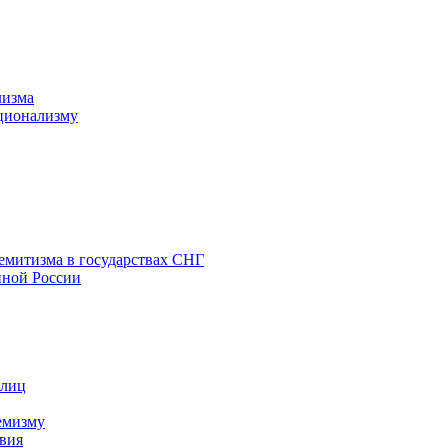
лизма
ционализму
емитизма в государствах СНГ
нной России
 лиц
емизму
вия