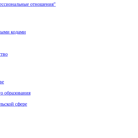
фессиональные отношения"
мыми кодами
ство
ве
го образования
льской сфере