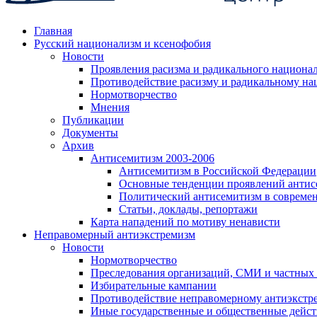
Главная
Русский национализм и ксенофобия
Новости
Проявления расизма и радикального национа
Противодействие расизму и радикальному на
Нормотворчество
Мнения
Публикации
Документы
Архив
Антисемитизм 2003-2006
Антисемитизм в Российской Федерации
Основные тенденции проявлений антис
Политический антисемитизм в совреме
Статьи, доклады, репортажи
Карта нападений по мотиву ненависти
Неправомерный антиэкстремизм
Новости
Нормотворчество
Преследования организаций, СМИ и частных
Избирательные кампании
Противодействие неправомерному антиэкстр
Иные государственные и общественные дейст