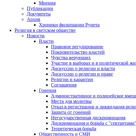
Мнения
Публикации
Документы
Архив
Хроники фильтрации Рунета
Религия в светском обществе
Новости
Власти
Правовое регулирование
Покровительство властей
Чувства верующих
Участие в выборах и в политической ж
Дискуссии о религии и власти
Дискуссии о религии и праве
Религии и карантин
Соглашения
Гонения
Административное и полицейское вмеш
Места для молитвы
Отказ в регистрации и ликвидация рел
Защита от гонений
Негосударственная дискриминация
Дискриминация и борьба с "сектантами
Теоретическая борьба
Общественность и СМИ