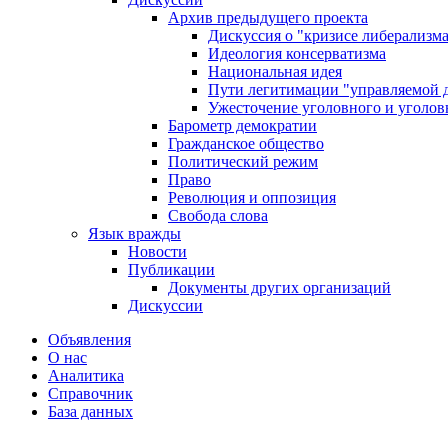
Архив предыдущего проекта
Дискуссия о "кризисе либерализм
Идеология консерватизма
Национальная идея
Пути легитимации "управляемой 
Ужесточение уголовного и уголов
Барометр демократии
Гражданское общество
Политический режим
Право
Революция и оппозиция
Свобода слова
Язык вражды
Новости
Публикации
Документы других организаций
Дискуссии
Объявления
О нас
Аналитика
Справочник
База данных