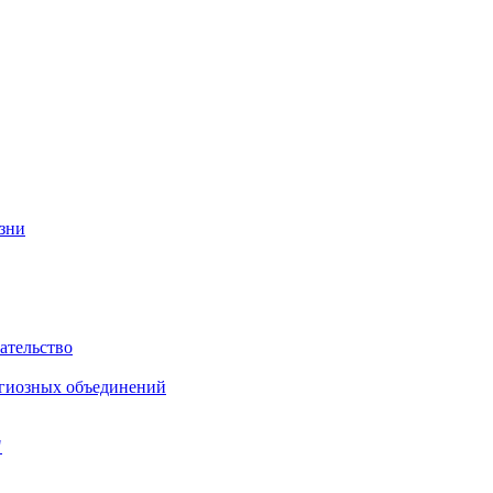
изни
ательство
игиозных объединений
"