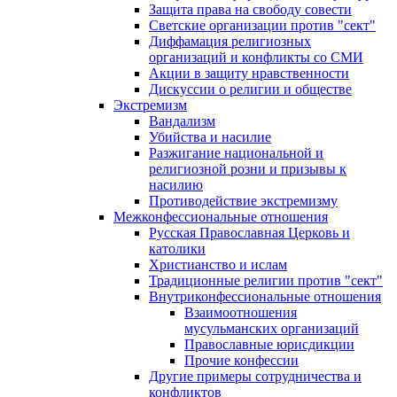
Защита права на свободу совести
Светские организации против "сект"
Диффамация религиозных
организаций и конфликты со СМИ
Акции в защиту нравственности
Дискуссии о религии и обществе
Экстремизм
Вандализм
Убийства и насилие
Разжигание национальной и
религиозной розни и призывы к
насилию
Противодействие экстремизму
Межконфессиональные отношения
Русская Православная Церковь и
католики
Христианство и ислам
Традиционные религии против "сект"
Внутриконфессиональные отношения
Взаимоотношения
мусульманских организаций
Православные юрисдикции
Прочие конфессии
Другие примеры сотрудничества и
конфликтов