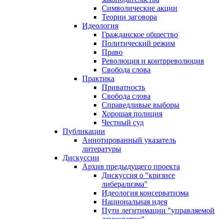
Символические акции
Теории заговора
Идеология
Гражданское общество
Политический режим
Право
Революция и контрреволюция
Свобода слова
Практика
Приватность
Свобода слова
Справедливые выборы
Хорошая полиция
Честный суд
Публикации
Аннотированный указатель
литературы
Дискуссии
Архив предыдущего проекта
Дискуссия о "кризисе
либерализма"
Идеология консерватизма
Национальная идея
Пути легитимации "управляемой