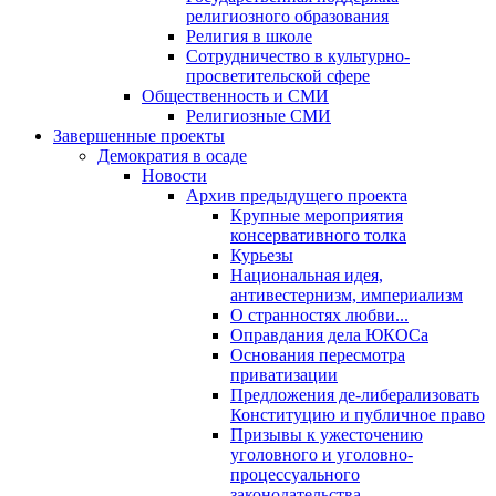
религиозного образования
Религия в школе
Сотрудничество в культурно-
просветительской сфере
Общественность и СМИ
Религиозные СМИ
Завершенные проекты
Демократия в осаде
Новости
Архив предыдущего проекта
Крупные мероприятия
консервативного толка
Курьезы
Национальная идея,
антивестернизм, империализм
О странностях любви...
Оправдания дела ЮКОСа
Основания пересмотра
приватизации
Предложения де-либерализовать
Конституцию и публичное право
Призывы к ужесточению
уголовного и уголовно-
процессуального
законодательства