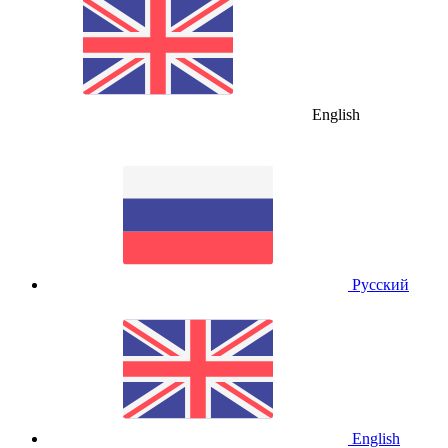
English
Русский
English