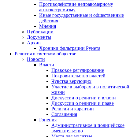
Противодействие неправомерному
антиэкстремизму
Иные государственные и общественные
действия
Мнения
Публикации
Документы
Архив
Хроники фильтрации Рунета
Религия в светском обществе
Новости
Власти
Правовое регулирование
Покровительство властей
Чувства верующих
Участие в выборах и в политической
жизни
Дискуссии о религии и власти
Дискуссии о религии и праве
Религии и карантин
Соглашения
Гонения
Административное и полицейское
вмешательство
Места для молитвы