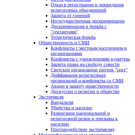
Отказ в регистрации и ликвидация
религиозных объединений
Защита от гонений
Негосударственная дискриминация
Дискриминация и борьба с
"сектантами"
Теоретическая борьба
Общественность и СМИ
Конфликты с местным населением и
организациями
Конфликты с учреждениями культуры
Защита права на свободу совести
Светские организации против "сект"
Диффамация религиозных
организаций и конфликты со СМИ
Акции в защиту нравственности
Дискуссии о религии и обществе
Экстремизм
Вандализм
Убийства и насилие
Разжигание национальной и
религиозной розни и призывы к
насилию
Противодействие экстремизму
Межконфессиональные отношения