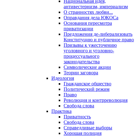
Национальная идея,
антивестернизм, империализм
О странностях любви...
Оправдания дела ЮКОСа
Основания пересмотра
приватизации
Предложения де-либерализовать
Конституцию и публичное право
Призывы к ужесточению
уголовного и уголовно-
процессуального
законодательства
Символические акции
Теории заговора
Идеология
Гражданское общество
Политический режим
Право
Революция и контрреволюция
Свобода слова
Практика
Приватность
Свобода слова
Справедливые выборы
Хорошая полиция