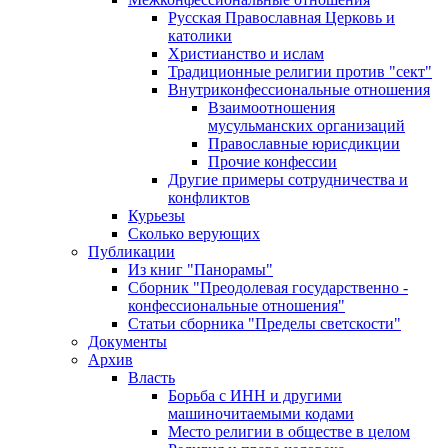
Русская Православная Церковь и
католики
Христианство и ислам
Традиционные религии против "сект"
Внутриконфессиональные отношения
Взаимоотношения
мусульманских организаций
Православные юрисдикции
Прочие конфессии
Другие примеры сотрудничества и
конфликтов
Курьезы
Сколько верующих
Публикации
Из книг "Панорамы"
Сборник "Преодолевая государственно -
конфессиональные отношения"
Статьи сборника "Пределы светскости"
Документы
Архив
Власть
Борьба с ИНН и другими
машиночитаемыми кодами
Место религии в обществе в целом