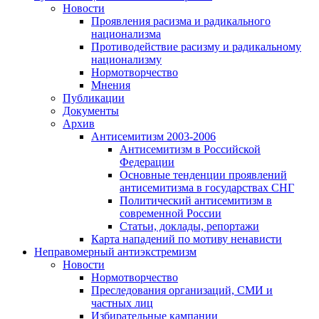
Новости
Проявления расизма и радикального
национализма
Противодействие расизму и радикальному
национализму
Нормотворчество
Мнения
Публикации
Документы
Архив
Антисемитизм 2003-2006
Антисемитизм в Российской
Федерации
Основные тенденции проявлений
антисемитизма в государствах СНГ
Политический антисемитизм в
современной России
Статьи, доклады, репортажи
Карта нападений по мотиву ненависти
Неправомерный антиэкстремизм
Новости
Нормотворчество
Преследования организаций, СМИ и
частных лиц
Избирательные кампании