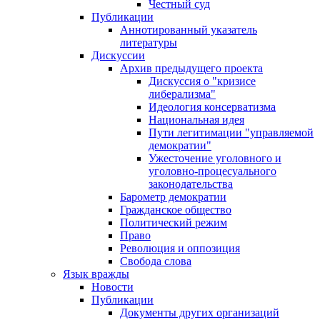
Честный суд
Публикации
Аннотированный указатель
литературы
Дискуссии
Архив предыдущего проекта
Дискуссия о "кризисе
либерализма"
Идеология консерватизма
Национальная идея
Пути легитимации "управляемой
демократии"
Ужесточение уголовного и
уголовно-процесуального
законодательства
Барометр демократии
Гражданское общество
Политический режим
Право
Революция и оппозиция
Свобода слова
Язык вражды
Новости
Публикации
Документы других организаций