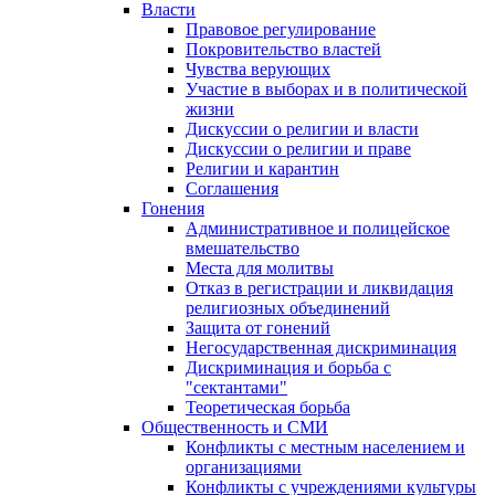
Власти
Правовое регулирование
Покровительство властей
Чувства верующих
Участие в выборах и в политической
жизни
Дискуссии о религии и власти
Дискуссии о религии и праве
Религии и карантин
Соглашения
Гонения
Административное и полицейское
вмешательство
Места для молитвы
Отказ в регистрации и ликвидация
религиозных объединений
Защита от гонений
Негосударственная дискриминация
Дискриминация и борьба с
"сектантами"
Теоретическая борьба
Общественность и СМИ
Конфликты с местным населением и
организациями
Конфликты с учреждениями культуры