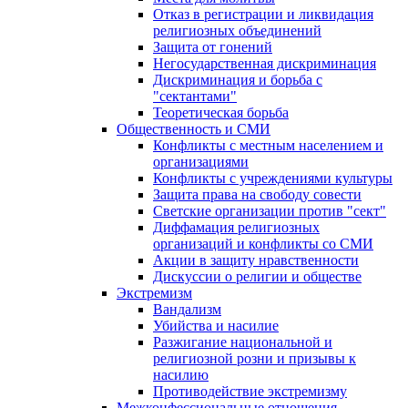
Отказ в регистрации и ликвидация
религиозных объединений
Защита от гонений
Негосударственная дискриминация
Дискриминация и борьба с
"сектантами"
Теоретическая борьба
Общественность и СМИ
Конфликты с местным населением и
организациями
Конфликты с учреждениями культуры
Защита права на свободу совести
Светские организации против "сект"
Диффамация религиозных
организаций и конфликты со СМИ
Акции в защиту нравственности
Дискуссии о религии и обществе
Экстремизм
Вандализм
Убийства и насилие
Разжигание национальной и
религиозной розни и призывы к
насилию
Противодействие экстремизму
Межконфессиональные отношения