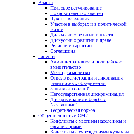
Власти
Правовое регулирование
Покровительство властей
Чувства верующих
Участие в выборах и в политической
жизни
Дискуссии о религии и власти
Дискуссии о религии и праве
Религии и карантин
Соглашения
Гонения
Административное и полицейское
вмешательство
Места для молитвы
Отказ в регистрации и ликвидация
религиозных объединений
Защита от гонений
Негосударственная дискриминация
Дискриминация и борьба с
"сектантами"
Теоретическая борьба
Общественность и СМИ
Конфликты с местным населением и
организациями
Конфликты с учреждениями культуры