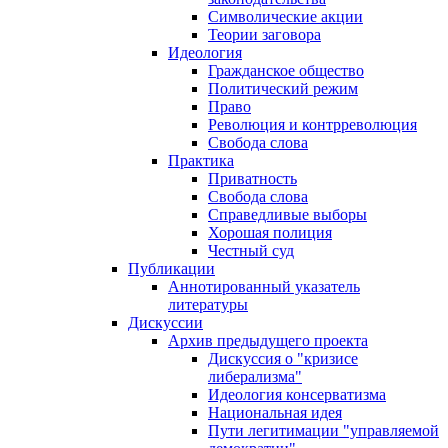
Символические акции
Теории заговора
Идеология
Гражданское общество
Политический режим
Право
Революция и контрреволюция
Свобода слова
Практика
Приватность
Свобода слова
Справедливые выборы
Хорошая полиция
Честный суд
Публикации
Аннотированный указатель
литературы
Дискуссии
Архив предыдущего проекта
Дискуссия о "кризисе
либерализма"
Идеология консерватизма
Национальная идея
Пути легитимации "управляемой