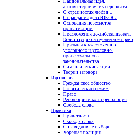
Национальная идея,
антивестернизм, империализм
О странностях любви...
Оправдания дела ЮКОСа
Основания пересмотра
приватизации
Предложения де-либерализовать
Конституцию и публичное право
Призывы к ужесточению
уголовного и уголовно-
процессуального
законодательства
Символические акции
Теории заговора
Идеология
Гражданское общество
Политический режим
Право
Революция и контрреволюция
Свобода слова
Практика
Приватность
Свобода слова
Справедливые выборы
Хорошая полиция