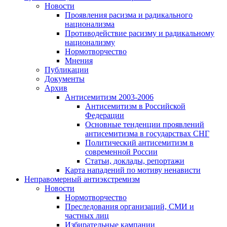
Новости
Проявления расизма и радикального
национализма
Противодействие расизму и радикальному
национализму
Нормотворчество
Мнения
Публикации
Документы
Архив
Антисемитизм 2003-2006
Антисемитизм в Российской
Федерации
Основные тенденции проявлений
антисемитизма в государствах СНГ
Политический антисемитизм в
современной России
Статьи, доклады, репортажи
Карта нападений по мотиву ненависти
Неправомерный антиэкстремизм
Новости
Нормотворчество
Преследования организаций, СМИ и
частных лиц
Избирательные кампании