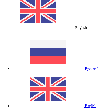
English
Русский
English