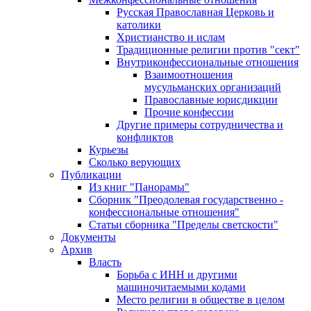
Русская Православная Церковь и
католики
Христианство и ислам
Традиционные религии против "сект"
Внутриконфессиональные отношения
Взаимоотношения
мусульманских организаций
Православные юрисдикции
Прочие конфессии
Другие примеры сотрудничества и
конфликтов
Курьезы
Сколько верующих
Публикации
Из книг "Панорамы"
Сборник "Преодолевая государственно -
конфессиональные отношения"
Статьи сборника "Пределы светскости"
Документы
Архив
Власть
Борьба с ИНН и другими
машиночитаемыми кодами
Место религии в обществе в целом