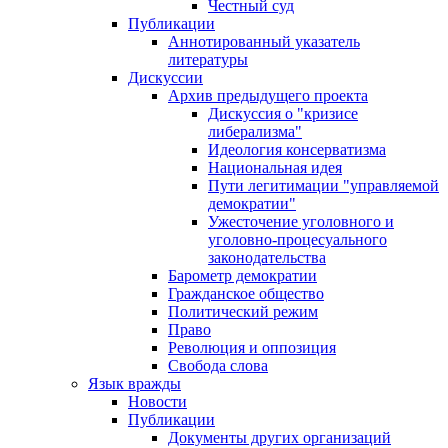
Честный суд
Публикации
Аннотированный указатель
литературы
Дискуссии
Архив предыдущего проекта
Дискуссия о "кризисе
либерализма"
Идеология консерватизма
Национальная идея
Пути легитимации "управляемой
демократии"
Ужесточение уголовного и
уголовно-процесуального
законодательства
Барометр демократии
Гражданское общество
Политический режим
Право
Революция и оппозиция
Свобода слова
Язык вражды
Новости
Публикации
Документы других организаций