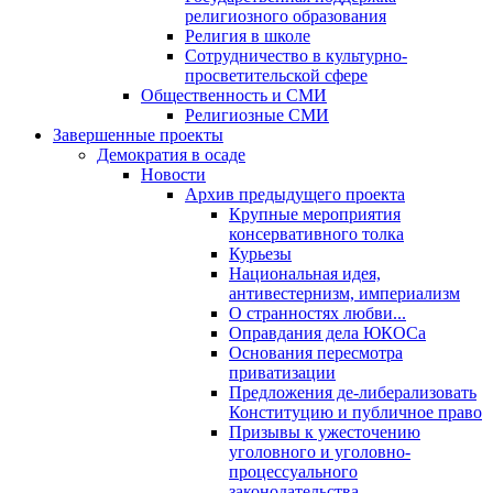
религиозного образования
Религия в школе
Сотрудничество в культурно-
просветительской сфере
Общественность и СМИ
Религиозные СМИ
Завершенные проекты
Демократия в осаде
Новости
Архив предыдущего проекта
Крупные мероприятия
консервативного толка
Курьезы
Национальная идея,
антивестернизм, империализм
О странностях любви...
Оправдания дела ЮКОСа
Основания пересмотра
приватизации
Предложения де-либерализовать
Конституцию и публичное право
Призывы к ужесточению
уголовного и уголовно-
процессуального
законодательства