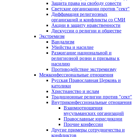
Защита права на свободу совести
Светские организации против "сект"
Диффамация религиозных
организаций и конфликты со СМИ
Акции в защиту нравственности
Дискуссии о религии и обществе
Экстремизм
Вандализм
Убийства и насилие
Разжигание национальной и
религиозной розни и призывы к
насилию
Противодействие экстремизму
Межконфессиональные отношения
Русская Православная Церковь и
католики
Христианство и ислам
Традиционные религии против "сект"
Внутриконфессиональные отношения
Взаимоотношения
мусульманских организаций
Православные юрисдикции
Прочие конфессии
Другие примеры сотрудничества и
конфликтов