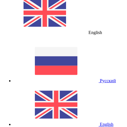
English
Русский
English