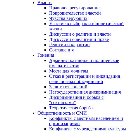
Власти
Правовое регулирование
Покровительство властей
Чувства верующих
Участие в выборах и в политической
жизни
Дискуссии о религии и власти
Дискуссии о религии и праве
Религии и карантин
Соглашения
Гонения
Административное и полицейское
вмешательство
Места для молитвы
Отказ в регистрации и ликвидация
религиозных объединений
Защита от гонений
Негосударственная дискриминация
Дискриминация и борьба с
"сектантами"
Теоретическая борьба
Общественность и СМИ
Конфликты с местным населением и
организациями
Конфликты с учреждениями культуры