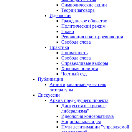
Символические акции
Теории заговора
Идеология
Гражданское общество
Политический режим
Право
Революция и контрреволюция
Свобода слова
Практика
Приватность
Свобода слова
Справедливые выборы
Хорошая полиция
Честный суд
Публикации
Аннотированный указатель
литературы
Дискуссии
Архив предыдущего проекта
Дискуссия о "кризисе
либерализма"
Идеология консерватизма
Национальная идея
Пути легитимации "управляемой