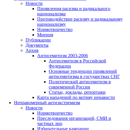
Новости
Проявления расизма и радикального
национализма
Противодействие расизму и радикальному
национализму
Нормотворчество
Мнения
Публикации
Документы
Архив
Антисемитизм 2003-2006
Антисемитизм в Российской
Федерации
Основные тенденции проявлений
антисемитизма в государствах СНГ
Политический антисемитизм в
современной России
Статьи, доклады, репортажи
Карта нападений по мотиву ненависти
Неправомерный антиэкстремизм
Новости
Нормотворчество
Преследования организаций, СМИ и
частных лиц
Избирательные кампании