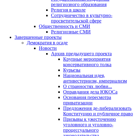
религиозного образования
Религия в школе
Сотрудничество в культурно-
просветительской сфере
Общественность и СМИ
Религиозные СМИ
Завершенные проекты
Демократия в осаде
Новости
Архив предыдущего проекта
Крупные мероприятия
консервативного толка
Курьезы
Национальная идея,
антивестернизм, империализм
О странностях любви...
Оправдания дела ЮКОСа
Основания пересмотра
приватизации
Предложения де-либерализовать
Конституцию и публичное право
Призывы к ужесточению
уголовного и уголовно-
процессуального
законодательства