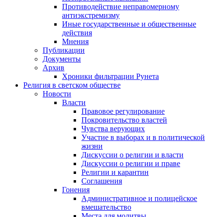
Противодействие неправомерному
антиэкстремизму
Иные государственные и общественные
действия
Мнения
Публикации
Документы
Архив
Хроники фильтрации Рунета
Религия в светском обществе
Новости
Власти
Правовое регулирование
Покровительство властей
Чувства верующих
Участие в выборах и в политической
жизни
Дискуссии о религии и власти
Дискуссии о религии и праве
Религии и карантин
Соглашения
Гонения
Административное и полицейское
вмешательство
Места для молитвы