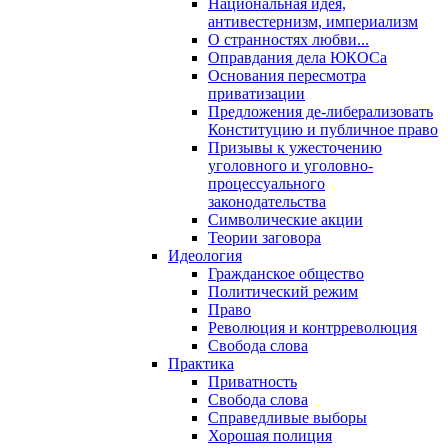
Национальная идея,
антивестернизм, империализм
О странностях любви...
Оправдания дела ЮКОСа
Основания пересмотра
приватизации
Предложения де-либерализовать
Конституцию и публичное право
Призывы к ужесточению
уголовного и уголовно-
процессуального
законодательства
Символические акции
Теории заговора
Идеология
Гражданское общество
Политический режим
Право
Революция и контрреволюция
Свобода слова
Практика
Приватность
Свобода слова
Справедливые выборы
Хорошая полиция