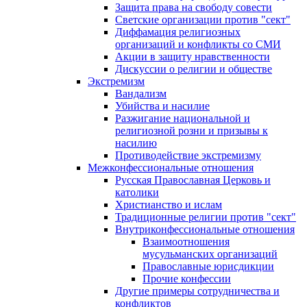
Защита права на свободу совести
Светские организации против "сект"
Диффамация религиозных
организаций и конфликты со СМИ
Акции в защиту нравственности
Дискуссии о религии и обществе
Экстремизм
Вандализм
Убийства и насилие
Разжигание национальной и
религиозной розни и призывы к
насилию
Противодействие экстремизму
Межконфессиональные отношения
Русская Православная Церковь и
католики
Христианство и ислам
Традиционные религии против "сект"
Внутриконфессиональные отношения
Взаимоотношения
мусульманских организаций
Православные юрисдикции
Прочие конфессии
Другие примеры сотрудничества и
конфликтов