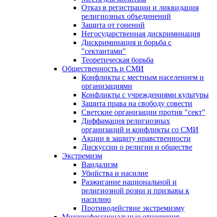
Отказ в регистрации и ликвидация
религиозных объединений
Защита от гонений
Негосударственная дискриминация
Дискриминация и борьба с
"сектантами"
Теоретическая борьба
Общественность и СМИ
Конфликты с местным населением и
организациями
Конфликты с учреждениями культуры
Защита права на свободу совести
Светские организации против "сект"
Диффамация религиозных
организаций и конфликты со СМИ
Акции в защиту нравственности
Дискуссии о религии и обществе
Экстремизм
Вандализм
Убийства и насилие
Разжигание национальной и
религиозной розни и призывы к
насилию
Противодействие экстремизму
Межконфессиональные отношения