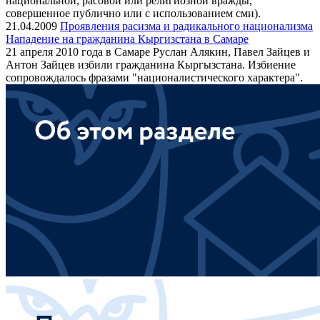
национальной, расовой или религиозной вражды,
совершенное публично или с использованием сми).
21.04.2009
Проявления расизма и радикального национализма
Нападение на гражданина Кыргизстана в Самаре
21 апреля 2010 года в Самаре Руслан Алякин, Павел Зайцев и
Антон Зайцев избили гражданина Кыргызстана. Избиение
сопровождалось фразами "националистического характера".