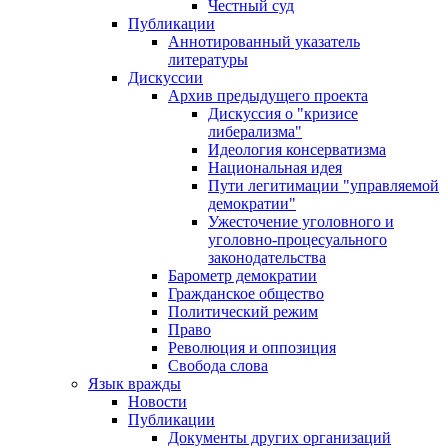
Честный суд
Публикации
Аннотированный указатель
литературы
Дискуссии
Архив предыдущего проекта
Дискуссия о "кризисе
либерализма"
Идеология консерватизма
Национальная идея
Пути легитимации "управляемой
демократии"
Ужесточение уголовного и
уголовно-процесуального
законодательства
Барометр демократии
Гражданское общество
Политический режим
Право
Революция и оппозиция
Свобода слова
Язык вражды
Новости
Публикации
Документы других организаций