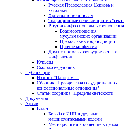
Русская Православная Церковь и
католики
Христианство и ислам
Традиционные религии против "сект"
Внутриконфессиональные отношения
Взаимоотношения
мусульманских организаций
Православные юрисдикции
Прочие конфессии
Другие примеры сотрудничества и
конфликтов
Курьезы
Сколько верующих
Публикации
Из книг "Панорамы"
Сборник "Преодолевая государственно -
конфессиональные отношения"
Статьи сборника "Пределы светскости"
Документы
Архив
Власть
Борьба с ИНН и другими
машиночитаемыми кодами
Место религии в обществе в целом