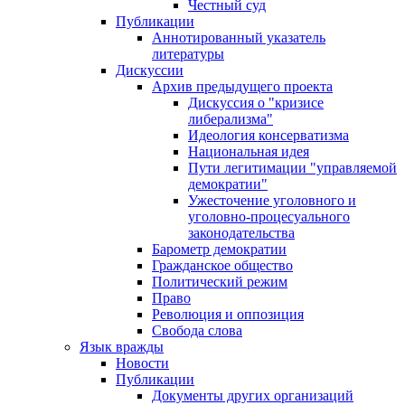
Честный суд
Публикации
Аннотированный указатель
литературы
Дискуссии
Архив предыдущего проекта
Дискуссия о "кризисе
либерализма"
Идеология консерватизма
Национальная идея
Пути легитимации "управляемой
демократии"
Ужесточение уголовного и
уголовно-процесуального
законодательства
Барометр демократии
Гражданское общество
Политический режим
Право
Революция и оппозиция
Свобода слова
Язык вражды
Новости
Публикации
Документы других организаций