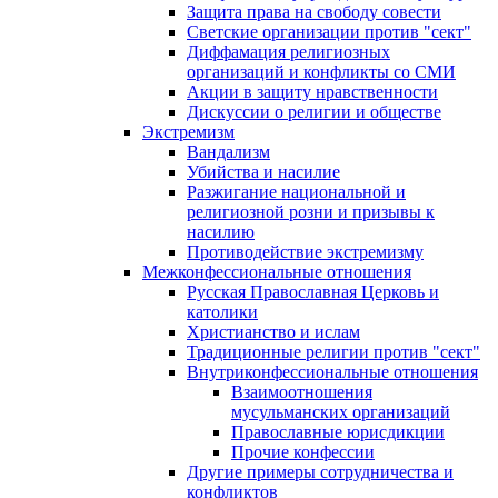
Защита права на свободу совести
Светские организации против "сект"
Диффамация религиозных
организаций и конфликты со СМИ
Акции в защиту нравственности
Дискуссии о религии и обществе
Экстремизм
Вандализм
Убийства и насилие
Разжигание национальной и
религиозной розни и призывы к
насилию
Противодействие экстремизму
Межконфессиональные отношения
Русская Православная Церковь и
католики
Христианство и ислам
Традиционные религии против "сект"
Внутриконфессиональные отношения
Взаимоотношения
мусульманских организаций
Православные юрисдикции
Прочие конфессии
Другие примеры сотрудничества и
конфликтов