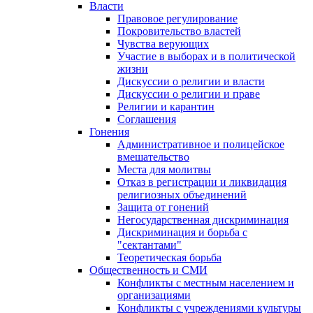
Власти
Правовое регулирование
Покровительство властей
Чувства верующих
Участие в выборах и в политической
жизни
Дискуссии о религии и власти
Дискуссии о религии и праве
Религии и карантин
Соглашения
Гонения
Административное и полицейское
вмешательство
Места для молитвы
Отказ в регистрации и ликвидация
религиозных объединений
Защита от гонений
Негосударственная дискриминация
Дискриминация и борьба с
"сектантами"
Теоретическая борьба
Общественность и СМИ
Конфликты с местным населением и
организациями
Конфликты с учреждениями культуры