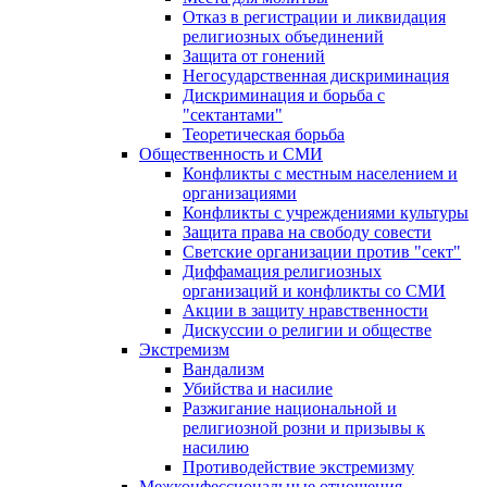
Отказ в регистрации и ликвидация
религиозных объединений
Защита от гонений
Негосударственная дискриминация
Дискриминация и борьба с
"сектантами"
Теоретическая борьба
Общественность и СМИ
Конфликты с местным населением и
организациями
Конфликты с учреждениями культуры
Защита права на свободу совести
Светские организации против "сект"
Диффамация религиозных
организаций и конфликты со СМИ
Акции в защиту нравственности
Дискуссии о религии и обществе
Экстремизм
Вандализм
Убийства и насилие
Разжигание национальной и
религиозной розни и призывы к
насилию
Противодействие экстремизму
Межконфессиональные отношения