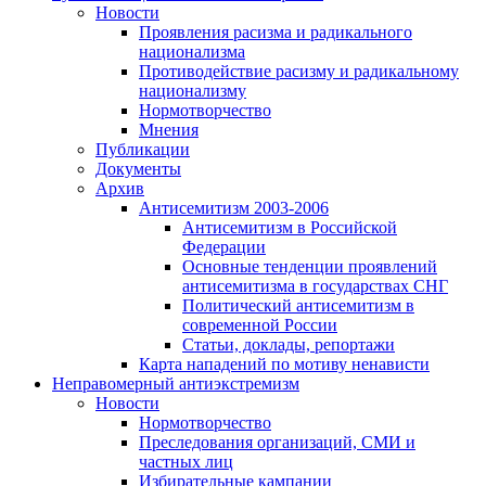
Новости
Проявления расизма и радикального
национализма
Противодействие расизму и радикальному
национализму
Нормотворчество
Мнения
Публикации
Документы
Архив
Антисемитизм 2003-2006
Антисемитизм в Российской
Федерации
Основные тенденции проявлений
антисемитизма в государствах СНГ
Политический антисемитизм в
современной России
Статьи, доклады, репортажи
Карта нападений по мотиву ненависти
Неправомерный антиэкстремизм
Новости
Нормотворчество
Преследования организаций, СМИ и
частных лиц
Избирательные кампании