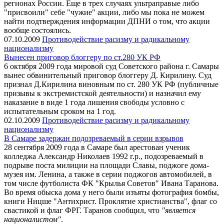
регионах России. Еще в трех случаях ультраправые либо
"присвоили" себе "чужие" акции, либо мы пока не можем
найти подтверждения информации ДПНИ о том, что акции
вообще состоялись.
07.10.2009
Противодействие расизму и радикальному
национализму
Вынесен приговор блоггеру по ст.280 УК РФ
6 октября 2009 года мировой суд Советского района г. Самары
вынес обвинительный приговор блоггеру Д. Кирилину. Суд
признал Д.Кирилина виновным по ст. 280 УК РФ (публичные
призывы к экстремистской деятельности) и назначил ему
наказание в виде 1 года лишения свободы условно с
испытательным сроком на 1 год.
02.10.2009
Противодействие расизму и радикальному
национализму
В Самаре задержан подозреваемый в серии взрывов
28 сентября 2009 года в Самаре был арестован ученик
колледжа Александр Николаев 1992 г.р., подозреваемый в
подрыве поста милиции на площади Славы, поджоге дома-
музея им. Ленина, а также в серии поджогов автомобилей, в
том числе футболиста ФК "Крылья Советов" Ивана Таранова.
Во время обыска дома у него были изъяты фотография бомбы,
книги Ницше "Антихрист. Проклятие христианства", флаг со
свастикой и флаг ФРГ. Таранов сообщил, что
"является
националистом"
.