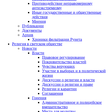
Противодействие неправомерному
антиэкстремизму
Иные государственные и общественные
действия
Мнения
Публикации
Документы
Архив
Хроники фильтрации Рунета
Религия в светском обществе
Новости
Власти
Правовое регулирование
Покровительство властей
Чувства верующих
Участие в выборах и в политической
жизни
Дискуссии о религии и власти
Дискуссии о религии и праве
Религии и карантин
Соглашения
Гонения
Административное и полицейское
вмешательство
Места для молитвы