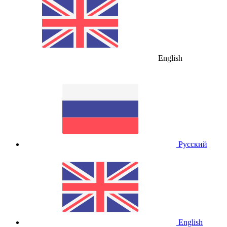
English
Русский
English