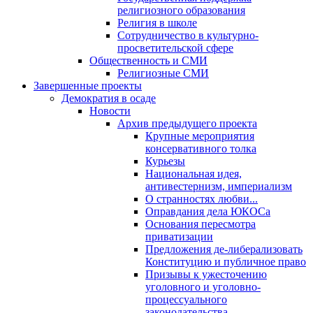
религиозного образования
Религия в школе
Сотрудничество в культурно-
просветительской сфере
Общественность и СМИ
Религиозные СМИ
Завершенные проекты
Демократия в осаде
Новости
Архив предыдущего проекта
Крупные мероприятия
консервативного толка
Курьезы
Национальная идея,
антивестернизм, империализм
О странностях любви...
Оправдания дела ЮКОСа
Основания пересмотра
приватизации
Предложения де-либерализовать
Конституцию и публичное право
Призывы к ужесточению
уголовного и уголовно-
процессуального
законодательства