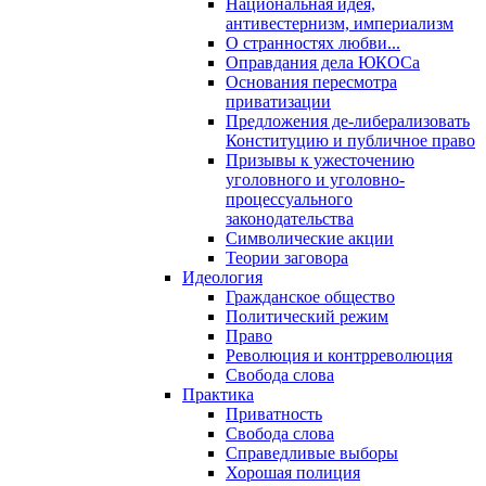
Национальная идея,
антивестернизм, империализм
О странностях любви...
Оправдания дела ЮКОСа
Основания пересмотра
приватизации
Предложения де-либерализовать
Конституцию и публичное право
Призывы к ужесточению
уголовного и уголовно-
процессуального
законодательства
Символические акции
Теории заговора
Идеология
Гражданское общество
Политический режим
Право
Революция и контрреволюция
Свобода слова
Практика
Приватность
Свобода слова
Справедливые выборы
Хорошая полиция