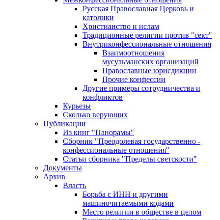
Русская Православная Церковь и
католики
Христианство и ислам
Традиционные религии против "сект"
Внутриконфессиональные отношения
Взаимоотношения
мусульманских организаций
Православные юрисдикции
Прочие конфессии
Другие примеры сотрудничества и
конфликтов
Курьезы
Сколько верующих
Публикации
Из книг "Панорамы"
Сборник "Преодолевая государственно -
конфессиональные отношения"
Статьи сборника "Пределы светскости"
Документы
Архив
Власть
Борьба с ИНН и другими
машиночитаемыми кодами
Место религии в обществе в целом