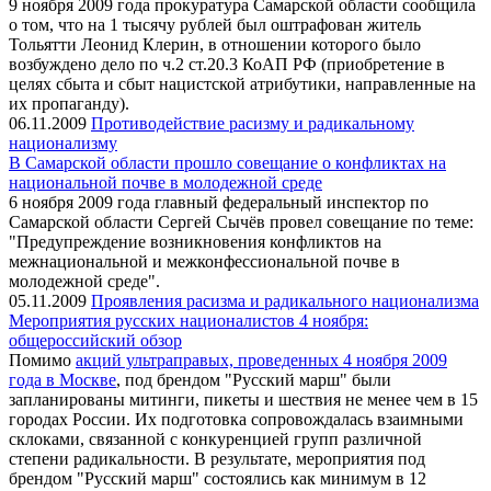
9 ноября 2009 года прокуратура Самарской области сообщила
о том, что на 1 тысячу рублей был оштрафован житель
Тольятти Леонид Клерин, в отношении которого было
возбуждено дело по ч.2 ст.20.3 КоАП РФ (приобретение в
целях сбыта и сбыт нацистской атрибутики, направленные на
их пропаганду).
06.11.2009
Противодействие расизму и радикальному
национализму
В Самарской области прошло совещание о конфликтах на
национальной почве в молодежной среде
6 ноября 2009 года главный федеральный инспектор по
Самарской области Сергей Сычёв провел совещание по теме:
"Предупреждение возникновения конфликтов на
межнациональной и межконфессиональной почве в
молодежной среде".
05.11.2009
Проявления расизма и радикального национализма
Мероприятия русских националистов 4 ноября:
общероссийский обзор
Помимо
акций ультраправых, проведенных 4 ноября 2009
года в Москве
, под брендом "Русский марш" были
запланированы митинги, пикеты и шествия не менее чем в 15
городах России. Их подготовка сопровождалась взаимными
склоками, связанной с конкуренцией групп различной
степени радикальности. В результате, мероприятия под
брендом "Русский марш" состоялись как минимум в 12