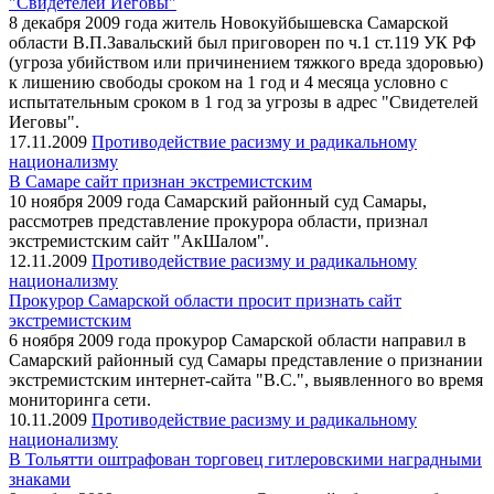
"Свидетелей Иеговы"
8 декабря 2009 года житель Новокуйбышевска Самарской
области В.П.Завальский был приговорен по ч.1 ст.119 УК РФ
(угроза убийством или причинением тяжкого вреда здоровью)
к лишению свободы сроком на 1 год и 4 месяца условно с
испытательным сроком в 1 год за угрозы в адрес "Свидетелей
Иеговы".
17.11.2009
Противодействие расизму и радикальному
национализму
В Самаре сайт признан экстремистским
10 ноября 2009 года Самарский районный суд Самары,
рассмотрев представление прокурора области, признал
экстремистским сайт "АкШалом".
12.11.2009
Противодействие расизму и радикальному
национализму
Прокурор Самарской области просит признать сайт
экстремистским
6 ноября 2009 года прокурор Самарской области направил в
Самарский районный суд Самары представление о признании
экстремистским интернет-сайта "В.С.", выявленного во время
мониторинга сети.
10.11.2009
Противодействие расизму и радикальному
национализму
В Тольятти оштрафован торговец гитлеровскими наградными
знаками