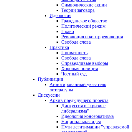
Символические акции
Теории заговора
Идеология
Гражданское общество
Политический режим
Право
Революция и контрреволюция
Свобода слова
Практика
Приватность
Свобода слова
Справедливые выборы
Хорошая полиция
Честный суд
Публикации
Аннотированный указатель
литературы
Дискуссии
Архив предыдущего проекта
Дискуссия о "кризисе
либерализма"
Идеология консерватизма
Национальная идея
Пути легитимации "управляемой