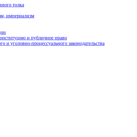
вного толка
зм, империализм
ции
Конституцию и публичное право
о и уголовно-процессуального законодательства