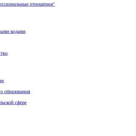
фессиональные отношения"
мыми кодами
ство
ве
го образования
льской сфере