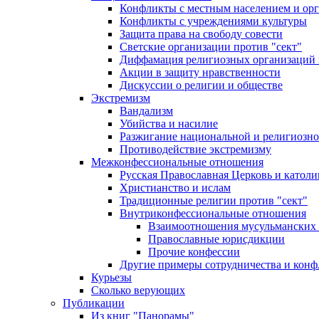
Конфликты с местным населением и ор
Конфликты с учреждениями культуры
Защита права на свободу совести
Светские организации против "сект"
Диффамация религиозных организаций
Акции в защиту нравственности
Дискуссии о религии и обществе
Экстремизм
Вандализм
Убийства и насилие
Разжигание национальной и религиозно
Противодействие экстремизму
Межконфессиональные отношения
Русская Православная Церковь и католи
Христианство и ислам
Традиционные религии против "сект"
Внутриконфессиональные отношения
Взаимоотношения мусульманских 
Православные юрисдикции
Прочие конфессии
Другие примеры сотрудничества и конф
Курьезы
Сколько верующих
Публикации
Из книг "Панорамы"