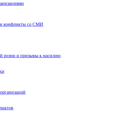
ганизациями
 и конфликты со СМИ
й розни и призывы к насилию
ки
организаций
ликтов