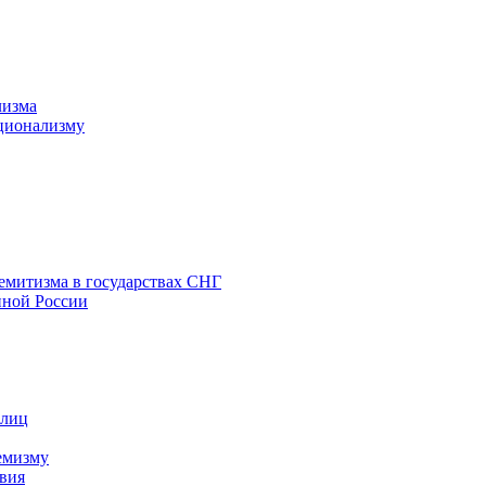
лизма
ционализму
емитизма в государствах СНГ
нной России
 лиц
емизму
вия