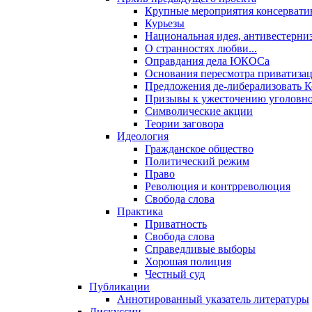
Крупные мероприятия консервати
Курьезы
Национальная идея, антивестерни
О странностях любви...
Оправдания дела ЮКОСа
Основания пересмотра приватиза
Предложения де-либерализовать 
Призывы к ужесточению уголовног
Символические акции
Теории заговора
Идеология
Гражданское общество
Политический режим
Право
Революция и контрреволюция
Свобода слова
Практика
Приватность
Свобода слова
Справедливые выборы
Хорошая полиция
Честный суд
Публикации
Аннотированный указатель литературы
Дискуссии