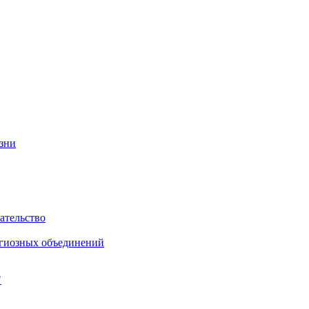
изни
ательство
игиозных объединений
"