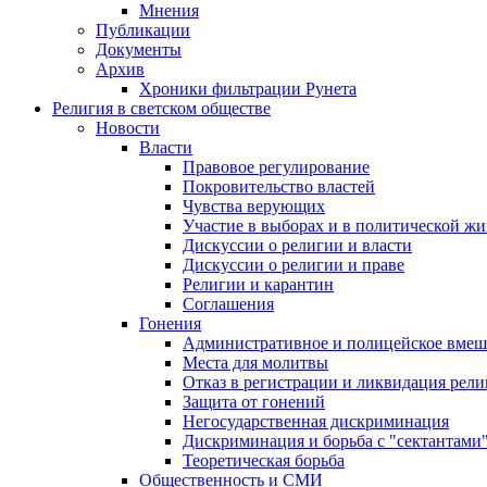
Мнения
Публикации
Документы
Архив
Хроники фильтрации Рунета
Религия в светском обществе
Новости
Власти
Правовое регулирование
Покровительство властей
Чувства верующих
Участие в выборах и в политической ж
Дискуссии о религии и власти
Дискуссии о религии и праве
Религии и карантин
Соглашения
Гонения
Административное и полицейское вмеш
Места для молитвы
Отказ в регистрации и ликвидация рел
Защита от гонений
Негосударственная дискриминация
Дискриминация и борьба с "сектантами
Теоретическая борьба
Общественность и СМИ