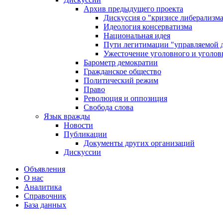
Архив предыдущего проекта
Дискуссия о "кризисе либерализм
Идеология консерватизма
Национальная идея
Пути легитимации "управляемой 
Ужесточение уголовного и уголов
Барометр демократии
Гражданское общество
Политический режим
Право
Революция и оппозиция
Свобода слова
Язык вражды
Новости
Публикации
Документы других организаций
Дискуссии
Объявления
О нас
Аналитика
Справочник
База данных