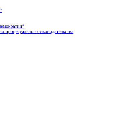
а"
демократии"
но-процесуального законодательства