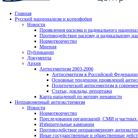
Главная
Русский национализм и ксенофобия
Новости
Проявления расизма и радикального национа
Противодействие расизму и радикальному на
Нормотворчество
Мнения
Публикации
Документы
Архив
Антисемитизм 2003-2006
Антисемитизм в Российской Федерации
Основные тенденции проявлений антис
Политический антисемитизм в совреме
Статьи, доклады, репортажи
Карта нападений по мотиву ненависти
Неправомерный антиэкстремизм
Новости
Нормотворчество
Преследования организаций, СМИ и частных
Избирательные кампании
Противодействие неправомерному антиэкстр
Иные государственные и общественные дейст