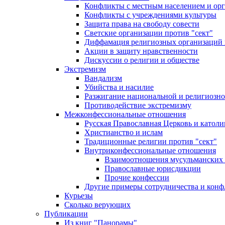
Конфликты с местным населением и ор
Конфликты с учреждениями культуры
Защита права на свободу совести
Светские организации против "сект"
Диффамация религиозных организаций
Акции в защиту нравственности
Дискуссии о религии и обществе
Экстремизм
Вандализм
Убийства и насилие
Разжигание национальной и религиозно
Противодействие экстремизму
Межконфессиональные отношения
Русская Православная Церковь и католи
Христианство и ислам
Традиционные религии против "сект"
Внутриконфессиональные отношения
Взаимоотношения мусульманских 
Православные юрисдикции
Прочие конфессии
Другие примеры сотрудничества и конф
Курьезы
Сколько верующих
Публикации
Из книг "Панорамы"