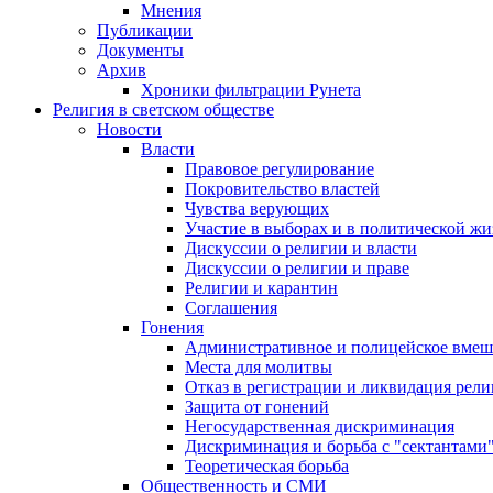
Мнения
Публикации
Документы
Архив
Хроники фильтрации Рунета
Религия в светском обществе
Новости
Власти
Правовое регулирование
Покровительство властей
Чувства верующих
Участие в выборах и в политической ж
Дискуссии о религии и власти
Дискуссии о религии и праве
Религии и карантин
Соглашения
Гонения
Административное и полицейское вмеш
Места для молитвы
Отказ в регистрации и ликвидация рел
Защита от гонений
Негосударственная дискриминация
Дискриминация и борьба с "сектантами
Теоретическая борьба
Общественность и СМИ