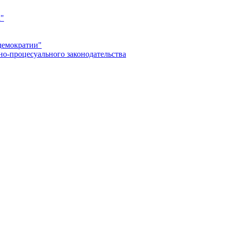
а"
демократии"
но-процесуального законодательства