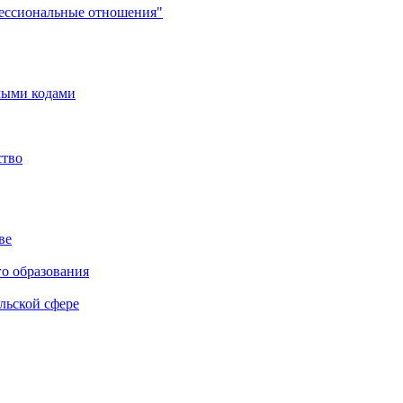
фессиональные отношения"
мыми кодами
ство
ве
го образования
льской сфере