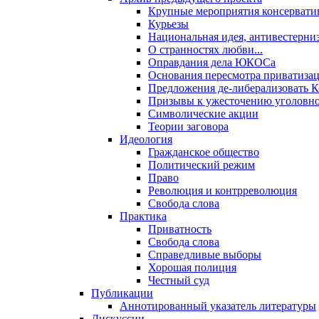
Крупные мероприятия консервати
Курьезы
Национальная идея, антивестерни
О странностях любви...
Оправдания дела ЮКОСа
Основания пересмотра приватиза
Предложения де-либерализовать 
Призывы к ужесточению уголовног
Символические акции
Теории заговора
Идеология
Гражданское общество
Политический режим
Право
Революция и контрреволюция
Свобода слова
Практика
Приватность
Свобода слова
Справедливые выборы
Хорошая полиция
Честный суд
Публикации
Аннотированный указатель литературы
Дискуссии