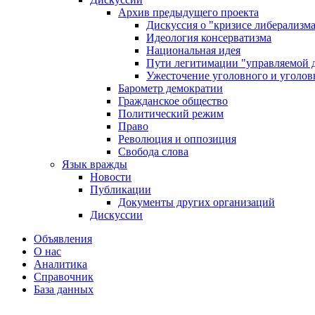
Архив предыдущего проекта
Дискуссия о "кризисе либерализм
Идеология консерватизма
Национальная идея
Пути легитимации "управляемой 
Ужесточение уголовного и уголов
Барометр демократии
Гражданское общество
Политический режим
Право
Революция и оппозиция
Свобода слова
Язык вражды
Новости
Публикации
Документы других организаций
Дискуссии
Объявления
О нас
Аналитика
Справочник
База данных