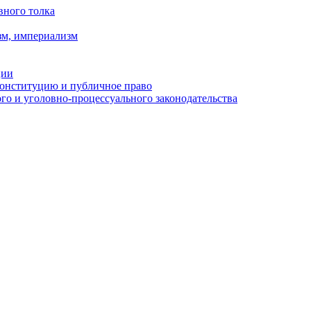
вного толка
зм, империализм
ции
Конституцию и публичное право
о и уголовно-процессуального законодательства