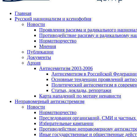
Главная
Русский национализм и ксенофобия
Новости
Проявления расизма и радикального национа
Противодействие расизму и радикальному на
Нормотворчество
Мнения
Публикации
Документы
Архив
Антисемитизм 2003-2006
Антисемитизм в Российской Федерации
Основные тенденции проявлений антис
Политический антисемитизм в совреме
Статьи, доклады, репортажи
Карта нападений по мотиву ненависти
Неправомерный антиэкстремизм
Новости
Нормотворчество
Преследования организаций, СМИ и частных
Избирательные кампании
Противодействие неправомерному антиэкстр
Иные государственные и общественные дейст