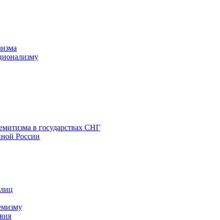
лизма
ционализму
емитизма в государствах СНГ
нной России
 лиц
емизму
вия