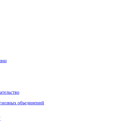
изни
ательство
игиозных объединений
"