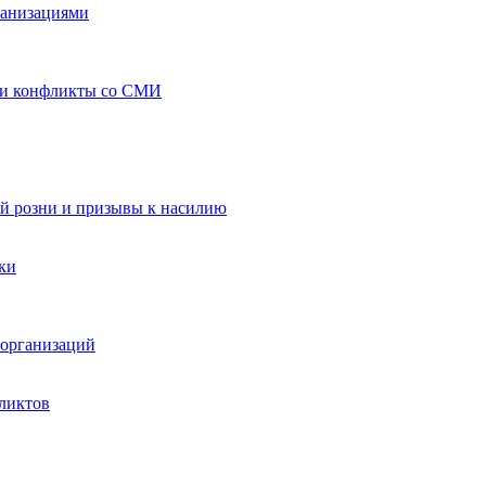
ганизациями
 и конфликты со СМИ
й розни и призывы к насилию
ки
организаций
ликтов