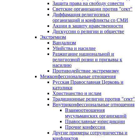
Защита права на свободу совести
Светские организации против "сект"
Диффамация религиозных
организаций и конфликты со СМИ
Акции в защиту нравственности
Дискуссии о религии и обществе
Экстремизм
Вандализм
Убийства и насилие
Разжигание национальной и
религиозной розни и призывы к
насилию
Противодействие экстремизму
Межконфессиональные отношения
Русская Православная Церковь и
католики
Христианство и ислам
Традиционные религии против "сект"
Внутриконфессиональные отношения
Взаимоотношения
мусульманских организаций
Православные юрисдикции
Прочие конфессии
Другие примеры сотрудничества и
конфликтов