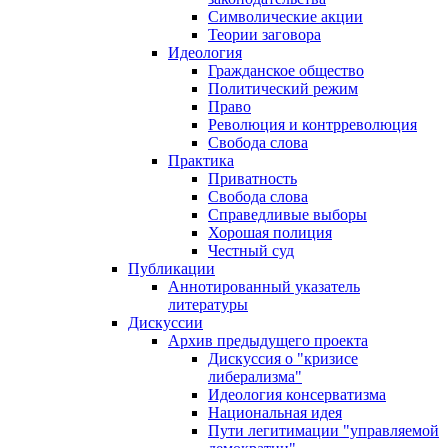
Символические акции
Теории заговора
Идеология
Гражданское общество
Политический режим
Право
Революция и контрреволюция
Свобода слова
Практика
Приватность
Свобода слова
Справедливые выборы
Хорошая полиция
Честный суд
Публикации
Аннотированный указатель
литературы
Дискуссии
Архив предыдущего проекта
Дискуссия о "кризисе
либерализма"
Идеология консерватизма
Национальная идея
Пути легитимации "управляемой