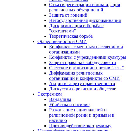
Отказ в регистрации и ликвидация
религиозных объединений
Защита от гонений
Негосударственная дискриминация
Дискриминация и борьба с
"сектантами"
Теоретическая борьба
Общественность и СМИ
Конфликты с местным населением и
организациями
Конфликты с учреждениями культуры
Защита права на свободу совести
Светские организации против "сект"
Диффамация религиозных
организаций и конфликты со СМИ
Акции в защиту нравственности
Дискуссии о религии и обществе
Экстремизм
Вандализм
Убийства и насилие
Разжигание национальной и
религиозной розни и призывы к
насилию
Противодействие экстремизму
Межконфессиональные отношения