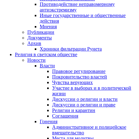
Противодействие неправомерному
антиэкстремизму
Иные государственные и общественные
действия
Мнения
Публикации
Документы
Архив
Хроники фильтрации Рунета
Религия в светском обществе
Новости
Власти
Правовое регулирование
Покровительство властей
Чувства верующих
Участие в выборах и в политической
жизни
Дискуссии о религии и власти
Дискуссии о религии и праве
Религии и карантин
Соглашения
Гонения
Административное и полицейское
вмешательство
Места для молитвы