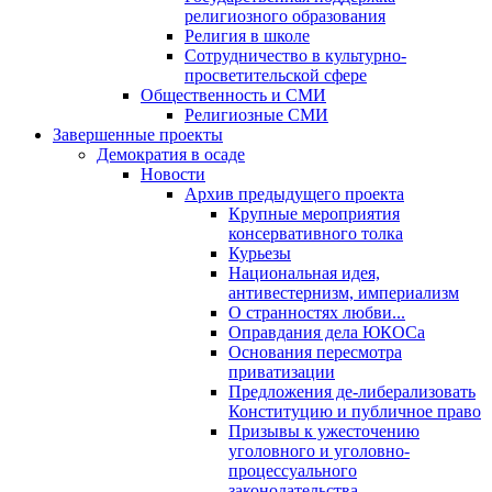
религиозного образования
Религия в школе
Сотрудничество в культурно-
просветительской сфере
Общественность и СМИ
Религиозные СМИ
Завершенные проекты
Демократия в осаде
Новости
Архив предыдущего проекта
Крупные мероприятия
консервативного толка
Курьезы
Национальная идея,
антивестернизм, империализм
О странностях любви...
Оправдания дела ЮКОСа
Основания пересмотра
приватизации
Предложения де-либерализовать
Конституцию и публичное право
Призывы к ужесточению
уголовного и уголовно-
процессуального
законодательства