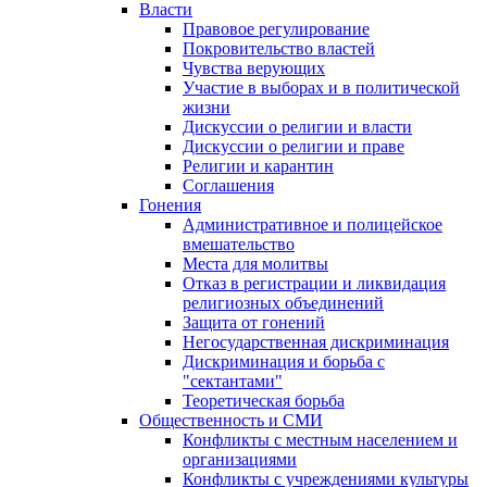
Власти
Правовое регулирование
Покровительство властей
Чувства верующих
Участие в выборах и в политической
жизни
Дискуссии о религии и власти
Дискуссии о религии и праве
Религии и карантин
Соглашения
Гонения
Административное и полицейское
вмешательство
Места для молитвы
Отказ в регистрации и ликвидация
религиозных объединений
Защита от гонений
Негосударственная дискриминация
Дискриминация и борьба с
"сектантами"
Теоретическая борьба
Общественность и СМИ
Конфликты с местным населением и
организациями
Конфликты с учреждениями культуры