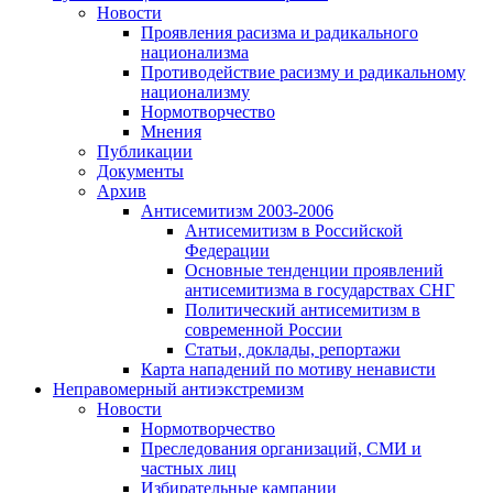
Новости
Проявления расизма и радикального
национализма
Противодействие расизму и радикальному
национализму
Нормотворчество
Мнения
Публикации
Документы
Архив
Антисемитизм 2003-2006
Антисемитизм в Российской
Федерации
Основные тенденции проявлений
антисемитизма в государствах СНГ
Политический антисемитизм в
современной России
Статьи, доклады, репортажи
Карта нападений по мотиву ненависти
Неправомерный антиэкстремизм
Новости
Нормотворчество
Преследования организаций, СМИ и
частных лиц
Избирательные кампании