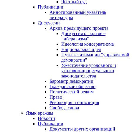
Честный суд
Публикации
Аннотированный указатель
литературы
Дискуссии
Архив предыдущего проекта
Дискуссия о "кризисе
либерализма"
Идеология консерватизма
Национальная идея
Пути легитимации "управляемой
демократии"
Ужесточение уголовного и
уголовно-процесуального
законодательства
Барометр демократии
Гражданское общество
Политический режим
Право
Революция и оппозиция
Свобода слова
Язык вражды
Новости
Публикации
Документы других организаций