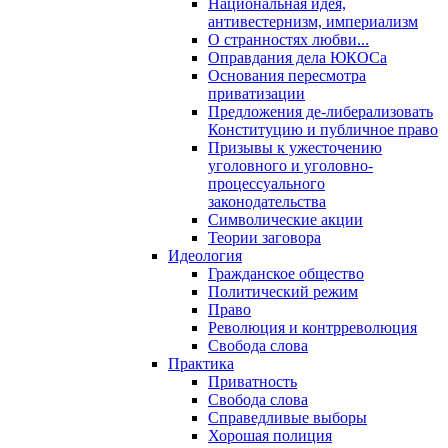
Национальная идея,
антивестернизм, империализм
О странностях любви...
Оправдания дела ЮКОСа
Основания пересмотра
приватизации
Предложения де-либерализовать
Конституцию и публичное право
Призывы к ужесточению
уголовного и уголовно-
процессуального
законодательства
Символические акции
Теории заговора
Идеология
Гражданское общество
Политический режим
Право
Революция и контрреволюция
Свобода слова
Практика
Приватность
Свобода слова
Справедливые выборы
Хорошая полиция