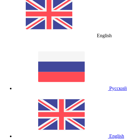
English
Русский
English