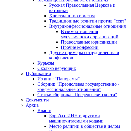
Русская Православная Церковь и
католики
Христианство и ислам
Традиционные религии против "сект"
Внутриконфессиональные отношения
Взаимоотношения
мусульманских организаций
Православные юрисдикции
Прочие конфессии
Другие примеры сотрудничества и
конфликтов
Курьезы
Сколько верующих
Публикации
Из книг "Панорамы"
Сборник "Преодолевая государственно -
конфессиональные отношения"
Статьи сборника "Пределы светскости"
Документы
Архив
Власть
Борьба с ИНН и другими
машиночитаемыми кодами
Место религии в обществе в целом