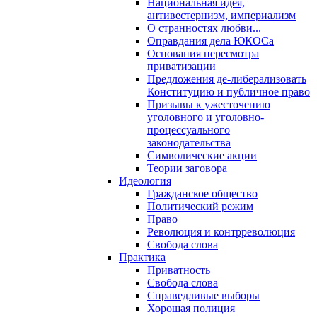
Национальная идея,
антивестернизм, империализм
О странностях любви...
Оправдания дела ЮКОСа
Основания пересмотра
приватизации
Предложения де-либерализовать
Конституцию и публичное право
Призывы к ужесточению
уголовного и уголовно-
процессуального
законодательства
Символические акции
Теории заговора
Идеология
Гражданское общество
Политический режим
Право
Революция и контрреволюция
Свобода слова
Практика
Приватность
Свобода слова
Справедливые выборы
Хорошая полиция