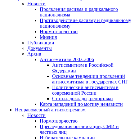
Новости
Проявления расизма и радикального
национализма
Противодействие расизму и радикальному
национализму
Нормотворчество
Мнения
Публикации
Документы
Архив
Антисемитизм 2003-2006
Антисемитизм в Российской
Федерации
Основные тенденции проявлений
антисемитизма в государствах СНГ
Политический антисемитизм в
современной России
Статьи, доклады, репортажи
Карта нападений по мотиву ненависти
Неправомерный антиэкстремизм
Новости
Нормотворчество
Преследования организаций, СМИ и
частных лиц
Избирательные кампании