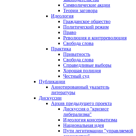
Символические акции
Теории заговора
Идеология
Гражданское общество
Политический режим
Право
Революция и контрреволюция
Свобода слова
Практика
Приватность
Свобода слова
Справедливые выборы
Хорошая полиция
Честный суд
Публикации
Аннотированный указатель
литературы
Дискуссии
Архив предыдущего проекта
Дискуссия о "кризисе
либерализма"
Идеология консерватизма
Национальная идея
Пути легитимации "управляемой