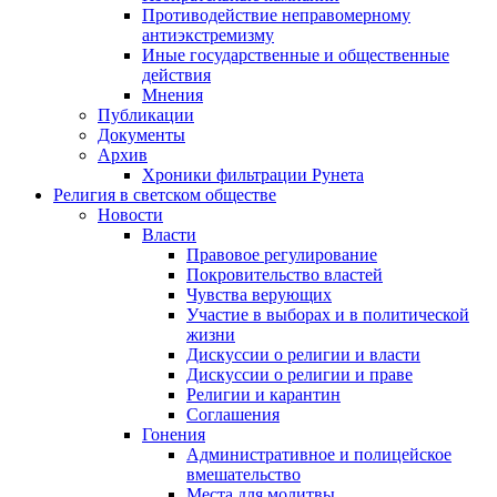
Противодействие неправомерному
антиэкстремизму
Иные государственные и общественные
действия
Мнения
Публикации
Документы
Архив
Хроники фильтрации Рунета
Религия в светском обществе
Новости
Власти
Правовое регулирование
Покровительство властей
Чувства верующих
Участие в выборах и в политической
жизни
Дискуссии о религии и власти
Дискуссии о религии и праве
Религии и карантин
Соглашения
Гонения
Административное и полицейское
вмешательство
Места для молитвы