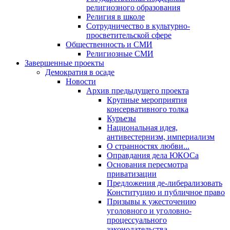
религиозного образования
Религия в школе
Сотрудничество в культурно-
просветительской сфере
Общественность и СМИ
Религиозные СМИ
Завершенные проекты
Демократия в осаде
Новости
Архив предыдущего проекта
Крупные мероприятия
консервативного толка
Курьезы
Национальная идея,
антивестернизм, империализм
О странностях любви...
Оправдания дела ЮКОСа
Основания пересмотра
приватизации
Предложения де-либерализовать
Конституцию и публичное право
Призывы к ужесточению
уголовного и уголовно-
процессуального
законодательства