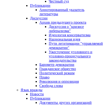
Честный суд
Публикации
Аннотированный указатель
литературы
Дискуссии
Архив предыдущего проекта
Дискуссия о "кризисе
либерализма"
Идеология консерватизма
Национальная идея
Пути легитимации "управляемой
демократии"
Ужесточение уголовного и
уголовно-процесуального
законодательства
Барометр демократии
Гражданское общество
Политический режим
Право
Революция и оппозиция
Свобода слова
Язык вражды
Новости
Публикации
Документы других организаций