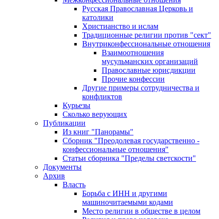
Русская Православная Церковь и
католики
Христианство и ислам
Традиционные религии против "сект"
Внутриконфессиональные отношения
Взаимоотношения
мусульманских организаций
Православные юрисдикции
Прочие конфессии
Другие примеры сотрудничества и
конфликтов
Курьезы
Сколько верующих
Публикации
Из книг "Панорамы"
Сборник "Преодолевая государственно -
конфессиональные отношения"
Статьи сборника "Пределы светскости"
Документы
Архив
Власть
Борьба с ИНН и другими
машиночитаемыми кодами
Место религии в обществе в целом