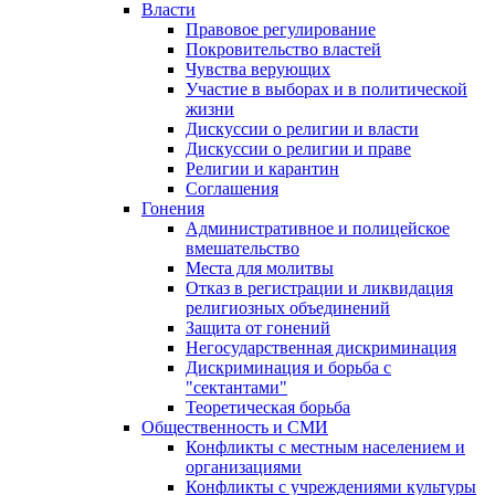
Власти
Правовое регулирование
Покровительство властей
Чувства верующих
Участие в выборах и в политической
жизни
Дискуссии о религии и власти
Дискуссии о религии и праве
Религии и карантин
Соглашения
Гонения
Административное и полицейское
вмешательство
Места для молитвы
Отказ в регистрации и ликвидация
религиозных объединений
Защита от гонений
Негосударственная дискриминация
Дискриминация и борьба с
"сектантами"
Теоретическая борьба
Общественность и СМИ
Конфликты с местным населением и
организациями
Конфликты с учреждениями культуры