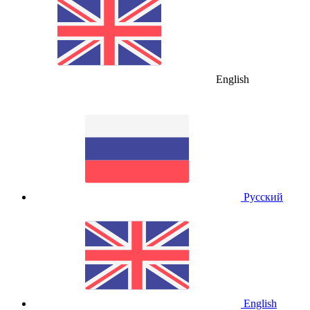
English
Русский
English