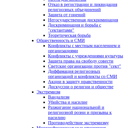
Отказ в регистрации и ликвидация
религиозных объединений
Защита от гонений
Негосударственная дискриминация
Дискриминация и борьба с
"сектантами"
Теоретическая борьба
Общественность и СМИ
Конфликты с местным населением и
организациями
Конфликты с учреждениями культуры
Защита права на свободу совести
Светские организации против "сект"
Диффамация религиозных
организаций и конфликты со СМИ
Акции в защиту нравственности
Дискуссии о религии и обществе
Экстремизм
Вандализм
Убийства и насилие
Разжигание национальной и
религиозной розни и призывы к
насилию
Противодействие экстремизму
Межконфессиональные отношения