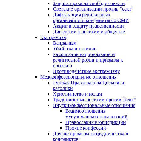
Защита права на свободу совести
Светские организации против "сект"
Диффамация религиозных
организаций и конфликты со СМИ
Акции в защиту нравственности
Дискуссии о религии и обществе
Экстремизм
Вандализм
Убийства и насилие
Разжигание национальной и
религиозной розни и призывы к
насилию
Противодействие экстремизму
Межконфессиональные отношения
Русская Православная Церковь и
католики
Христианство и ислам
Традиционные религии против "сект"
Внутриконфессиональные отношения
Взаимоотношения
мусульманских организаций
Православные юрисдикции
Прочие конфессии
Другие примеры сотрудничества и
конфликтов