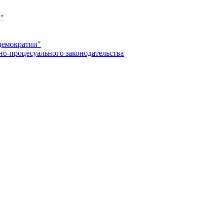
а"
демократии"
но-процесуального законодательства