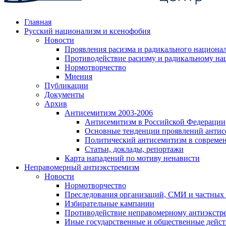
Главная
Русский национализм и ксенофобия
Новости
Проявления расизма и радикального национа
Противодействие расизму и радикальному на
Нормотворчество
Мнения
Публикации
Документы
Архив
Антисемитизм 2003-2006
Антисемитизм в Российской Федерации
Основные тенденции проявлений антис
Политический антисемитизм в совреме
Статьи, доклады, репортажи
Карта нападений по мотиву ненависти
Неправомерный антиэкстремизм
Новости
Нормотворчество
Преследования организаций, СМИ и частных
Избирательные кампании
Противодействие неправомерному антиэкстр
Иные государственные и общественные дейст