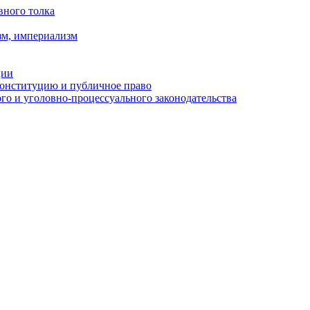
вного толка
зм, империализм
ции
Конституцию и публичное право
о и уголовно-процессуального законодательства