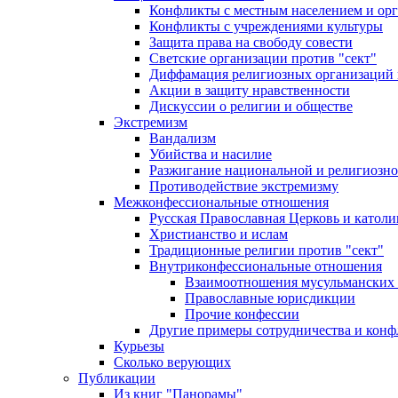
Конфликты с местным населением и ор
Конфликты с учреждениями культуры
Защита права на свободу совести
Светские организации против "сект"
Диффамация религиозных организаций
Акции в защиту нравственности
Дискуссии о религии и обществе
Экстремизм
Вандализм
Убийства и насилие
Разжигание национальной и религиозно
Противодействие экстремизму
Межконфессиональные отношения
Русская Православная Церковь и католи
Христианство и ислам
Традиционные религии против "сект"
Внутриконфессиональные отношения
Взаимоотношения мусульманских 
Православные юрисдикции
Прочие конфессии
Другие примеры сотрудничества и конф
Курьезы
Сколько верующих
Публикации
Из книг "Панорамы"