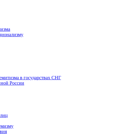
лизма
ционализму
емитизма в государствах СНГ
нной России
 лиц
емизму
вия