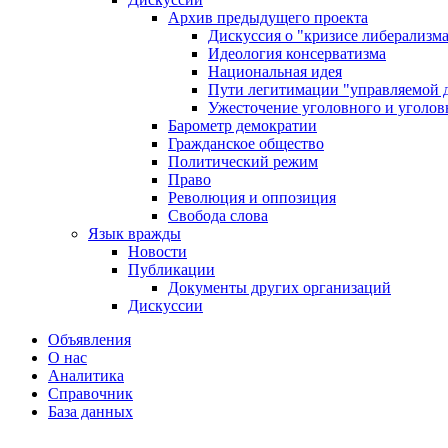
Архив предыдущего проекта
Дискуссия о "кризисе либерализм
Идеология консерватизма
Национальная идея
Пути легитимации "управляемой 
Ужесточение уголовного и уголов
Барометр демократии
Гражданское общество
Политический режим
Право
Революция и оппозиция
Свобода слова
Язык вражды
Новости
Публикации
Документы других организаций
Дискуссии
Объявления
О нас
Аналитика
Справочник
База данных