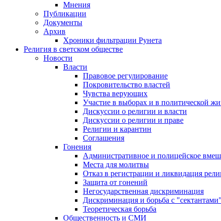
Мнения
Публикации
Документы
Архив
Хроники фильтрации Рунета
Религия в светском обществе
Новости
Власти
Правовое регулирование
Покровительство властей
Чувства верующих
Участие в выборах и в политической ж
Дискуссии о религии и власти
Дискуссии о религии и праве
Религии и карантин
Соглашения
Гонения
Административное и полицейское вмеш
Места для молитвы
Отказ в регистрации и ликвидация рел
Защита от гонений
Негосударственная дискриминация
Дискриминация и борьба с "сектантами
Теоретическая борьба
Общественность и СМИ