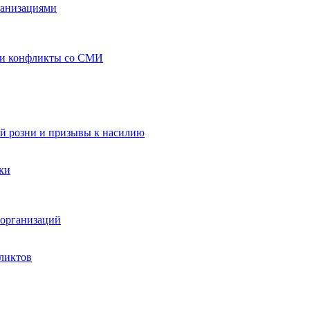
ганизациями
 и конфликты со СМИ
й розни и призывы к насилию
ки
организаций
ликтов