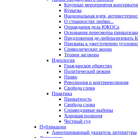
Крупные мероприятия консервати
Курьезы
Национальная идея, антивестерни
О странностях любви...
Оправдания дела ЮКОСа
Основания пересмотра приватиза
Предложения де-либерализовать 
Призывы к ужесточению уголовног
Символические акции
Теории заговора
Идеология
Гражданское общество
Политический режим
Право
Революция и контрреволюция
Свобода слова
Практика
Приватность
Свобода слова
Справедливые выборы
Хорошая полиция
Честный суд
Публикации
Аннотированный указатель литературы
Дискуссии