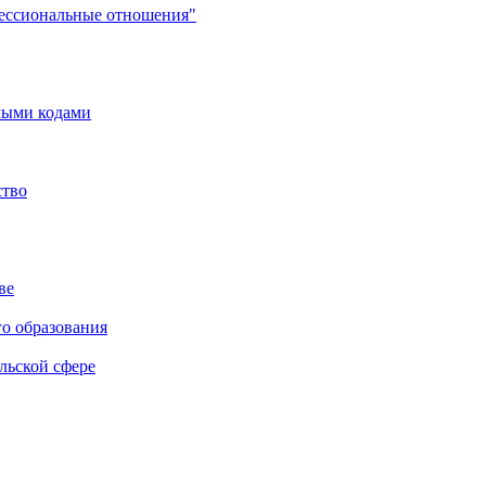
фессиональные отношения"
мыми кодами
ство
ве
го образования
льской сфере