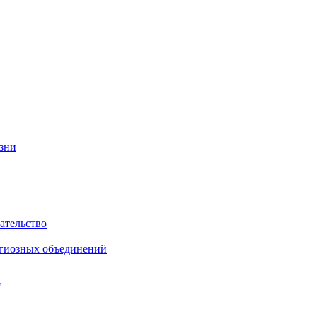
изни
ательство
игиозных объединений
"