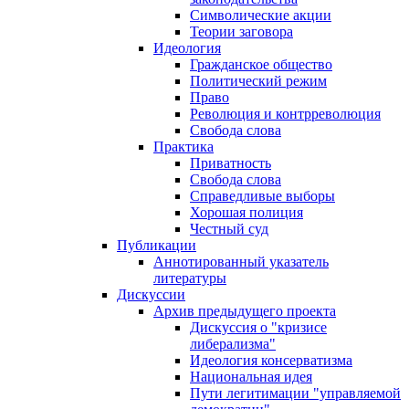
Символические акции
Теории заговора
Идеология
Гражданское общество
Политический режим
Право
Революция и контрреволюция
Свобода слова
Практика
Приватность
Свобода слова
Справедливые выборы
Хорошая полиция
Честный суд
Публикации
Аннотированный указатель
литературы
Дискуссии
Архив предыдущего проекта
Дискуссия о "кризисе
либерализма"
Идеология консерватизма
Национальная идея
Пути легитимации "управляемой