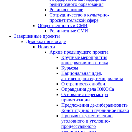
религиозного образования
Религия в школе
Сотрудничество в культурно-
просветительской сфере
Общественность и СМИ
Религиозные СМИ
Завершенные проекты
Демократия в осаде
Новости
Архив предыдущего проекта
Крупные мероприятия
консервативного толка
Курьезы
Национальная идея,
антивестернизм, империализм
О странностях любви...
Оправдания дела ЮКОСа
Основания пересмотра
приватизации
Предложения де-либерализовать
Конституцию и публичное право
Призывы к ужесточению
уголовного и уголовно-
процессуального
законодательства