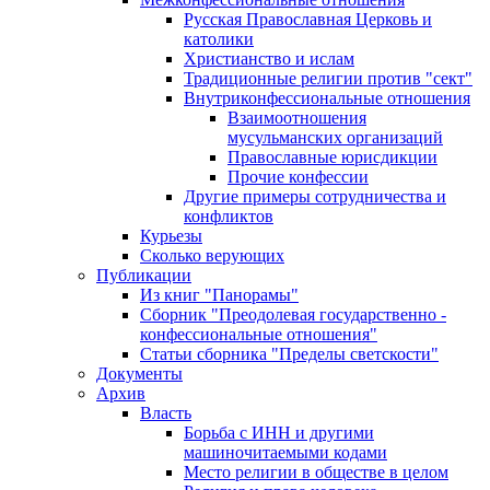
Русская Православная Церковь и
католики
Христианство и ислам
Традиционные религии против "сект"
Внутриконфессиональные отношения
Взаимоотношения
мусульманских организаций
Православные юрисдикции
Прочие конфессии
Другие примеры сотрудничества и
конфликтов
Курьезы
Сколько верующих
Публикации
Из книг "Панорамы"
Сборник "Преодолевая государственно -
конфессиональные отношения"
Статьи сборника "Пределы светскости"
Документы
Архив
Власть
Борьба с ИНН и другими
машиночитаемыми кодами
Место религии в обществе в целом