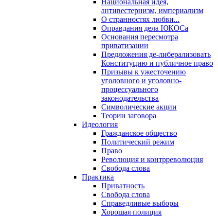
Национальная идея,
антивестернизм, империализм
О странностях любви...
Оправдания дела ЮКОСа
Основания пересмотра
приватизации
Предложения де-либерализовать
Конституцию и публичное право
Призывы к ужесточению
уголовного и уголовно-
процессуального
законодательства
Символические акции
Теории заговора
Идеология
Гражданское общество
Политический режим
Право
Революция и контрреволюция
Свобода слова
Практика
Приватность
Свобода слова
Справедливые выборы
Хорошая полиция