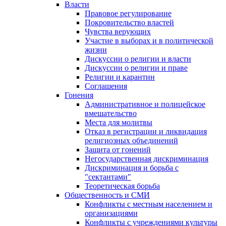
Власти
Правовое регулирование
Покровительство властей
Чувства верующих
Участие в выборах и в политической
жизни
Дискуссии о религии и власти
Дискуссии о религии и праве
Религии и карантин
Соглашения
Гонения
Административное и полицейское
вмешательство
Места для молитвы
Отказ в регистрации и ликвидация
религиозных объединений
Защита от гонений
Негосударственная дискриминация
Дискриминация и борьба с
"сектантами"
Теоретическая борьба
Общественность и СМИ
Конфликты с местным населением и
организациями
Конфликты с учреждениями культуры