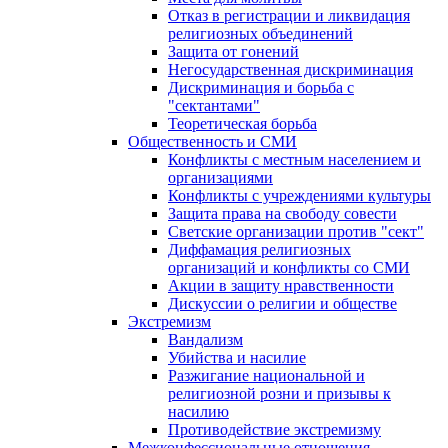
Отказ в регистрации и ликвидация
религиозных объединений
Защита от гонений
Негосударственная дискриминация
Дискриминация и борьба с
"сектантами"
Теоретическая борьба
Общественность и СМИ
Конфликты с местным населением и
организациями
Конфликты с учреждениями культуры
Защита права на свободу совести
Светские организации против "сект"
Диффамация религиозных
организаций и конфликты со СМИ
Акции в защиту нравственности
Дискуссии о религии и обществе
Экстремизм
Вандализм
Убийства и насилие
Разжигание национальной и
религиозной розни и призывы к
насилию
Противодействие экстремизму
Межконфессиональные отношения