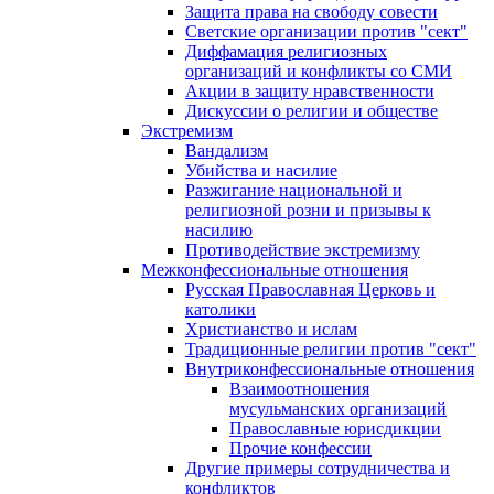
Защита права на свободу совести
Светские организации против "сект"
Диффамация религиозных
организаций и конфликты со СМИ
Акции в защиту нравственности
Дискуссии о религии и обществе
Экстремизм
Вандализм
Убийства и насилие
Разжигание национальной и
религиозной розни и призывы к
насилию
Противодействие экстремизму
Межконфессиональные отношения
Русская Православная Церковь и
католики
Христианство и ислам
Традиционные религии против "сект"
Внутриконфессиональные отношения
Взаимоотношения
мусульманских организаций
Православные юрисдикции
Прочие конфессии
Другие примеры сотрудничества и
конфликтов