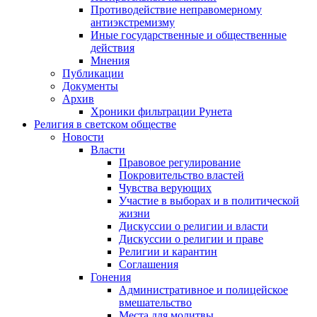
Противодействие неправомерному
антиэкстремизму
Иные государственные и общественные
действия
Мнения
Публикации
Документы
Архив
Хроники фильтрации Рунета
Религия в светском обществе
Новости
Власти
Правовое регулирование
Покровительство властей
Чувства верующих
Участие в выборах и в политической
жизни
Дискуссии о религии и власти
Дискуссии о религии и праве
Религии и карантин
Соглашения
Гонения
Административное и полицейское
вмешательство
Места для молитвы