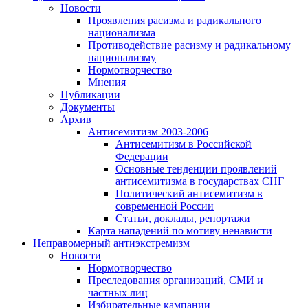
Новости
Проявления расизма и радикального
национализма
Противодействие расизму и радикальному
национализму
Нормотворчество
Мнения
Публикации
Документы
Архив
Антисемитизм 2003-2006
Антисемитизм в Российской
Федерации
Основные тенденции проявлений
антисемитизма в государствах СНГ
Политический антисемитизм в
современной России
Статьи, доклады, репортажи
Карта нападений по мотиву ненависти
Неправомерный антиэкстремизм
Новости
Нормотворчество
Преследования организаций, СМИ и
частных лиц
Избирательные кампании