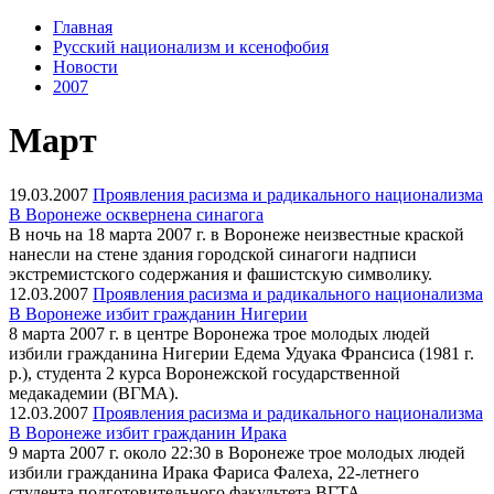
Главная
Русский национализм и ксенофобия
Новости
2007
Март
19.03.2007
Проявления расизма и радикального национализма
В Воронеже осквернена синагога
В ночь на 18 марта 2007 г. в Воронеже неизвестные краской
нанесли на стене здания городской синагоги надписи
экстремистского содержания и фашистскую символику.
12.03.2007
Проявления расизма и радикального национализма
В Воронеже избит гражданин Нигерии
8 марта 2007 г. в центре Воронежа трое молодых людей
избили гражданина Нигерии Едема Удуака Франсиса (1981 г.
р.), студента 2 курса Воронежской государственной
медакадемии (ВГМА).
12.03.2007
Проявления расизма и радикального национализма
В Воронеже избит гражданин Ирака
9 марта 2007 г. около 22:30 в Воронеже трое молодых людей
избили гражданина Ирака Фариса Фалеха, 22-летнего
студента подготовительного факультета ВГТА.