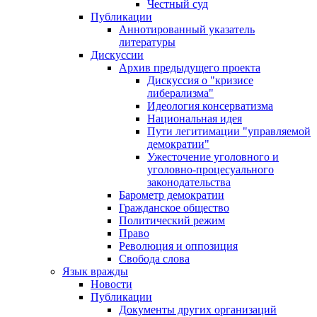
Честный суд
Публикации
Аннотированный указатель
литературы
Дискуссии
Архив предыдущего проекта
Дискуссия о "кризисе
либерализма"
Идеология консерватизма
Национальная идея
Пути легитимации "управляемой
демократии"
Ужесточение уголовного и
уголовно-процесуального
законодательства
Барометр демократии
Гражданское общество
Политический режим
Право
Революция и оппозиция
Свобода слова
Язык вражды
Новости
Публикации
Документы других организаций