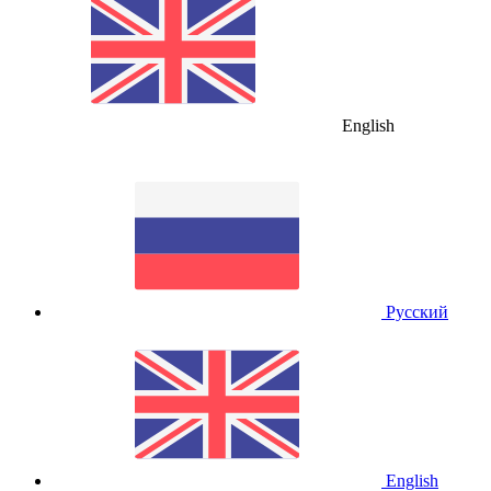
English
Русский
English