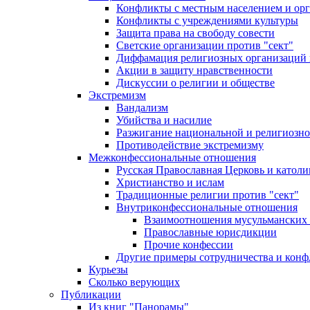
Конфликты с местным населением и ор
Конфликты с учреждениями культуры
Защита права на свободу совести
Светские организации против "сект"
Диффамация религиозных организаций
Акции в защиту нравственности
Дискуссии о религии и обществе
Экстремизм
Вандализм
Убийства и насилие
Разжигание национальной и религиозно
Противодействие экстремизму
Межконфессиональные отношения
Русская Православная Церковь и католи
Христианство и ислам
Традиционные религии против "сект"
Внутриконфессиональные отношения
Взаимоотношения мусульманских 
Православные юрисдикции
Прочие конфессии
Другие примеры сотрудничества и конф
Курьезы
Сколько верующих
Публикации
Из книг "Панорамы"