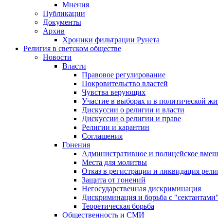
Мнения
Публикации
Документы
Архив
Хроники фильтрации Рунета
Религия в светском обществе
Новости
Власти
Правовое регулирование
Покровительство властей
Чувства верующих
Участие в выборах и в политической ж
Дискуссии о религии и власти
Дискуссии о религии и праве
Религии и карантин
Соглашения
Гонения
Административное и полицейское вмеш
Места для молитвы
Отказ в регистрации и ликвидация рел
Защита от гонений
Негосударственная дискриминация
Дискриминация и борьба с "сектантами
Теоретическая борьба
Общественность и СМИ