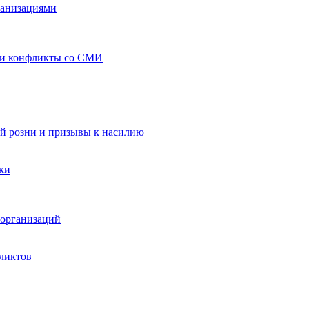
ганизациями
 и конфликты со СМИ
й розни и призывы к насилию
ки
организаций
ликтов