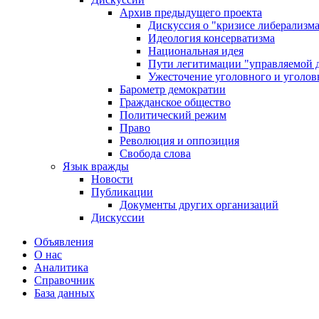
Архив предыдущего проекта
Дискуссия о "кризисе либерализм
Идеология консерватизма
Национальная идея
Пути легитимации "управляемой 
Ужесточение уголовного и уголов
Барометр демократии
Гражданское общество
Политический режим
Право
Революция и оппозиция
Свобода слова
Язык вражды
Новости
Публикации
Документы других организаций
Дискуссии
Объявления
О нас
Аналитика
Справочник
База данных