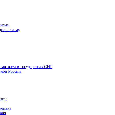
лизма
ционализму
емитизма в государствах СНГ
нной России
 лиц
емизму
вия