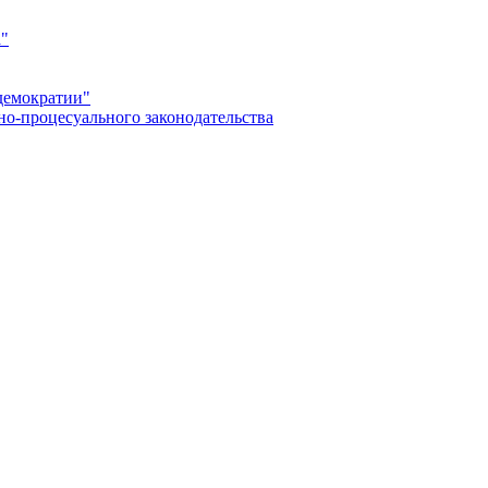
а"
демократии"
но-процесуального законодательства