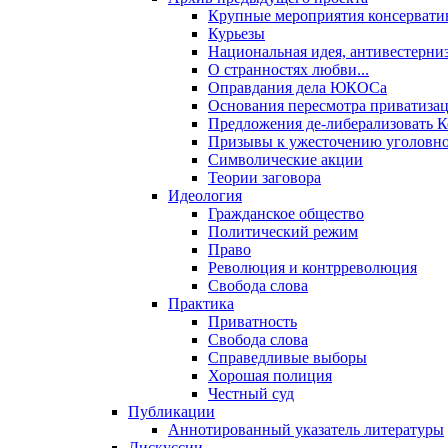
Крупные мероприятия консервати
Курьезы
Национальная идея, антивестерни
О странностях любви...
Оправдания дела ЮКОСа
Основания пересмотра приватиза
Предложения де-либерализовать 
Призывы к ужесточению уголовног
Символические акции
Теории заговора
Идеология
Гражданское общество
Политический режим
Право
Революция и контрреволюция
Свобода слова
Практика
Приватность
Свобода слова
Справедливые выборы
Хорошая полиция
Честный суд
Публикации
Аннотированный указатель литературы
Дискуссии