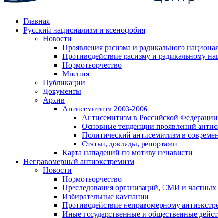
Главная
Русский национализм и ксенофобия
Новости
Проявления расизма и радикального национа
Противодействие расизму и радикальному на
Нормотворчество
Мнения
Публикации
Документы
Архив
Антисемитизм 2003-2006
Антисемитизм в Российской Федерации
Основные тенденции проявлений антис
Политический антисемитизм в совреме
Статьи, доклады, репортажи
Карта нападений по мотиву ненависти
Неправомерный антиэкстремизм
Новости
Нормотворчество
Преследования организаций, СМИ и частных
Избирательные кампании
Противодействие неправомерному антиэкстр
Иные государственные и общественные дейст