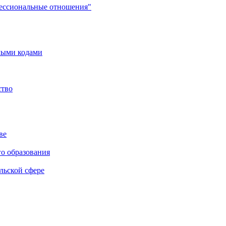
фессиональные отношения"
мыми кодами
ство
ве
го образования
льской сфере