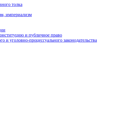
вного толка
зм, империализм
ции
Конституцию и публичное право
о и уголовно-процессуального законодательства