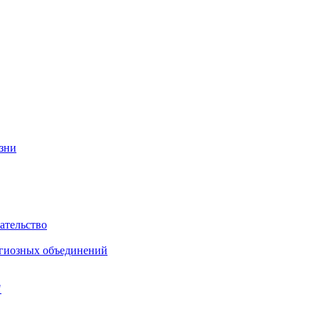
изни
ательство
игиозных объединений
"