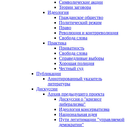
Символические акции
Теории заговора
Идеология
Гражданское общество
Политический режим
Право
Революция и контрреволюция
Свобода слова
Практика
Приватность
Свобода слова
Справедливые выборы
Хорошая полиция
Честный суд
Публикации
Аннотированный указатель
литературы
Дискуссии
Архив предыдущего проекта
Дискуссия о "кризисе
либерализма"
Идеология консерватизма
Национальная идея
Пути легитимации "управляемой
демократии"