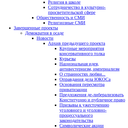
Религия в школе
Сотрудничество в культурно-
просветительской сфере
Общественность и СМИ
Религиозные СМИ
Завершенные проекты
Демократия в осаде
Новости
Архив предыдущего проекта
Крупные мероприятия
консервативного толка
Курьезы
Национальная идея,
антивестернизм, империализм
О странностях любви...
Оправдания дела ЮКОСа
Основания пересмотра
приватизации
Предложения де-либерализовать
Конституцию и публичное право
Призывы к ужесточению
уголовного и уголовно-
процессуального
законодательства
Символические акции