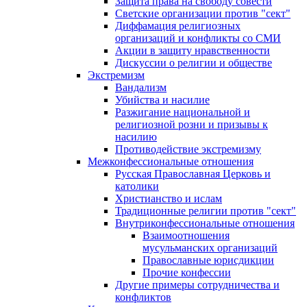
Защита права на свободу совести
Светские организации против "сект"
Диффамация религиозных
организаций и конфликты со СМИ
Акции в защиту нравственности
Дискуссии о религии и обществе
Экстремизм
Вандализм
Убийства и насилие
Разжигание национальной и
религиозной розни и призывы к
насилию
Противодействие экстремизму
Межконфессиональные отношения
Русская Православная Церковь и
католики
Христианство и ислам
Традиционные религии против "сект"
Внутриконфессиональные отношения
Взаимоотношения
мусульманских организаций
Православные юрисдикции
Прочие конфессии
Другие примеры сотрудничества и
конфликтов