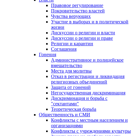
Правовое регулирование
Покровительство властей
Чувства верующих
Участие в выборах и в политической
жизни
Дискуссии о религии и власти
Дискуссии о религии и праве
Религии и карантин
Соглашения
Гонения
Административное и полицейское
вмешательство
Места для молитвы
Отказ в регистрации и ликвидация
религиозных объединений
Защита от гонений
Негосударственная дискриминация
Дискриминация и борьба с
"сектантами"
Теоретическая борьба
Общественность и СМИ
Конфликты с местным населением и
организациями
Конфликты с учреждениями культуры