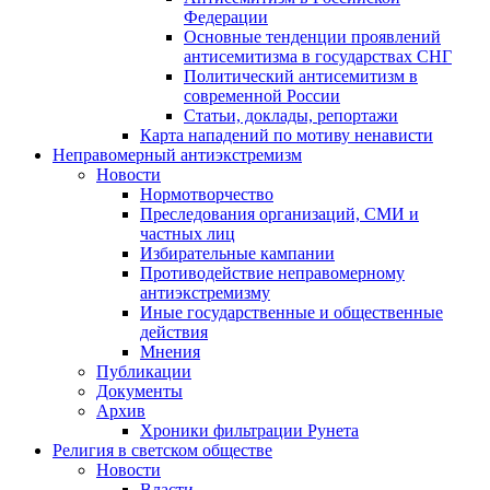
Федерации
Основные тенденции проявлений
антисемитизма в государствах СНГ
Политический антисемитизм в
современной России
Статьи, доклады, репортажи
Карта нападений по мотиву ненависти
Неправомерный антиэкстремизм
Новости
Нормотворчество
Преследования организаций, СМИ и
частных лиц
Избирательные кампании
Противодействие неправомерному
антиэкстремизму
Иные государственные и общественные
действия
Мнения
Публикации
Документы
Архив
Хроники фильтрации Рунета
Религия в светском обществе
Новости
Власти