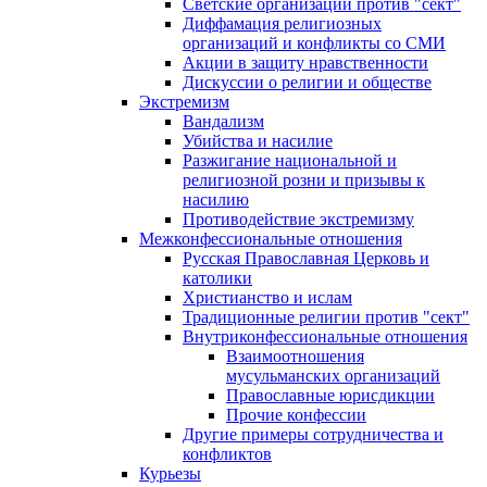
Светские организации против "сект"
Диффамация религиозных
организаций и конфликты со СМИ
Акции в защиту нравственности
Дискуссии о религии и обществе
Экстремизм
Вандализм
Убийства и насилие
Разжигание национальной и
религиозной розни и призывы к
насилию
Противодействие экстремизму
Межконфессиональные отношения
Русская Православная Церковь и
католики
Христианство и ислам
Традиционные религии против "сект"
Внутриконфессиональные отношения
Взаимоотношения
мусульманских организаций
Православные юрисдикции
Прочие конфессии
Другие примеры сотрудничества и
конфликтов
Курьезы