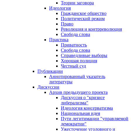
Теории заговора
Идеология
Гражданское общество
Политический режим
Право
Революция и контрреволюция
Свобода слова
Практика
Приватность
Свобода слова
Справедливые выборы
Хорошая полиция
Честный суд
Публикации
Аннотированный указатель
литературы
Дискуссии
Архив предыдущего проекта
Дискуссия о "кризисе
либерализма"
Идеология консерватизма
Национальная идея
Пути легитимации "управляемой
демократии"
Ужесточение уголовного и