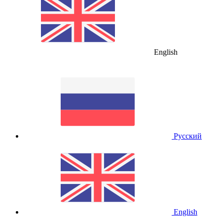
English
Русский
English