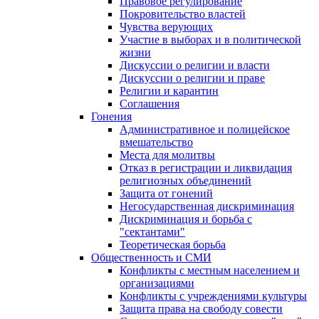
Правовое регулирование
Покровительство властей
Чувства верующих
Участие в выборах и в политической
жизни
Дискуссии о религии и власти
Дискуссии о религии и праве
Религии и карантин
Соглашения
Гонения
Административное и полицейское
вмешательство
Места для молитвы
Отказ в регистрации и ликвидация
религиозных объединений
Защита от гонений
Негосударственная дискриминация
Дискриминация и борьба с
"сектантами"
Теоретическая борьба
Общественность и СМИ
Конфликты с местным населением и
организациями
Конфликты с учреждениями культуры
Защита права на свободу совести