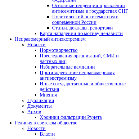
Основные тенденции проявлений
антисемитизма в государствах СНГ
Политический антисемитизм в
современной России
Статьи, доклады, репортажи
Карта нападений по мотиву ненависти
Неправомерный антиэкстремизм
Новости
Нормотворчество
Преследования организаций, СМИ и
частных лиц
Избирательные кампании
Противодействие неправомерному
антиэкстремизму
Иные государственные и общественные
действия
Мнения
Публикации
Документы
Архив
Хроники фильтрации Рунета
Религия в светском обществе
Новости
Власти