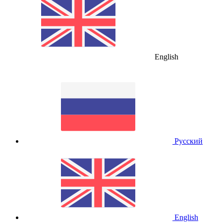
English
Русский
English