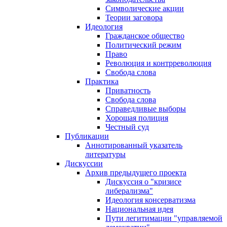
Символические акции
Теории заговора
Идеология
Гражданское общество
Политический режим
Право
Революция и контрреволюция
Свобода слова
Практика
Приватность
Свобода слова
Справедливые выборы
Хорошая полиция
Честный суд
Публикации
Аннотированный указатель
литературы
Дискуссии
Архив предыдущего проекта
Дискуссия о "кризисе
либерализма"
Идеология консерватизма
Национальная идея
Пути легитимации "управляемой