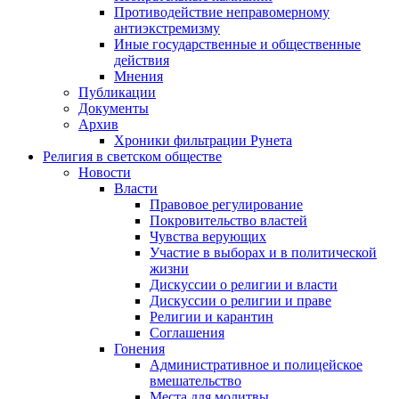
Противодействие неправомерному
антиэкстремизму
Иные государственные и общественные
действия
Мнения
Публикации
Документы
Архив
Хроники фильтрации Рунета
Религия в светском обществе
Новости
Власти
Правовое регулирование
Покровительство властей
Чувства верующих
Участие в выборах и в политической
жизни
Дискуссии о религии и власти
Дискуссии о религии и праве
Религии и карантин
Соглашения
Гонения
Административное и полицейское
вмешательство
Места для молитвы