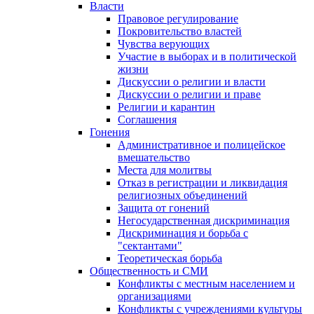
Власти
Правовое регулирование
Покровительство властей
Чувства верующих
Участие в выборах и в политической
жизни
Дискуссии о религии и власти
Дискуссии о религии и праве
Религии и карантин
Соглашения
Гонения
Административное и полицейское
вмешательство
Места для молитвы
Отказ в регистрации и ликвидация
религиозных объединений
Защита от гонений
Негосударственная дискриминация
Дискриминация и борьба с
"сектантами"
Теоретическая борьба
Общественность и СМИ
Конфликты с местным населением и
организациями
Конфликты с учреждениями культуры