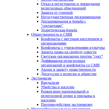
Отказ в регистрации и ликвидация
религиозных объединений
Защита от гонений
Негосударственная дискриминация
Дискриминация и борьба с
"сектантами"
Теоретическая борьба
Общественность и СМИ
Конфликты с местным населением и
организациями
Конфликты с учреждениями культуры
Защита права на свободу совести
Светские организации против "сект"
Диффамация религиозных
организаций и конфликты со СМИ
Акции в защиту нравственности
Дискуссии о религии и обществе
Экстремизм
Вандализм
Убийства и насилие
Разжигание национальной и
религиозной розни и призывы к
насилию
Противодействие экстремизму
Межконфессиональные отношения