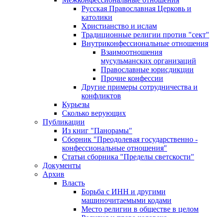
Русская Православная Церковь и
католики
Христианство и ислам
Традиционные религии против "сект"
Внутриконфессиональные отношения
Взаимоотношения
мусульманских организаций
Православные юрисдикции
Прочие конфессии
Другие примеры сотрудничества и
конфликтов
Курьезы
Сколько верующих
Публикации
Из книг "Панорамы"
Сборник "Преодолевая государственно -
конфессиональные отношения"
Статьи сборника "Пределы светскости"
Документы
Архив
Власть
Борьба с ИНН и другими
машиночитаемыми кодами
Место религии в обществе в целом