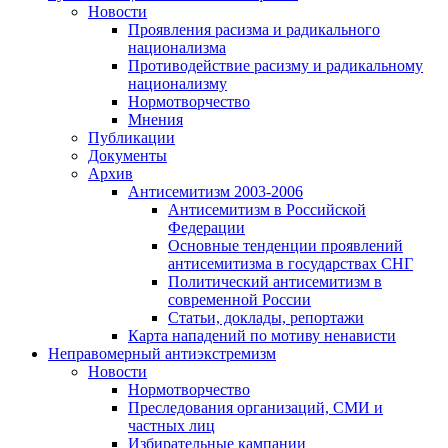
Новости
Проявления расизма и радикального
национализма
Противодействие расизму и радикальному
национализму
Нормотворчество
Мнения
Публикации
Документы
Архив
Антисемитизм 2003-2006
Антисемитизм в Российской
Федерации
Основные тенденции проявлений
антисемитизма в государствах СНГ
Политический антисемитизм в
современной России
Статьи, доклады, репортажи
Карта нападений по мотиву ненависти
Неправомерный антиэкстремизм
Новости
Нормотворчество
Преследования организаций, СМИ и
частных лиц
Избирательные кампании