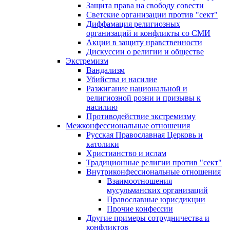
Защита права на свободу совести
Светские организации против "сект"
Диффамация религиозных
организаций и конфликты со СМИ
Акции в защиту нравственности
Дискуссии о религии и обществе
Экстремизм
Вандализм
Убийства и насилие
Разжигание национальной и
религиозной розни и призывы к
насилию
Противодействие экстремизму
Межконфессиональные отношения
Русская Православная Церковь и
католики
Христианство и ислам
Традиционные религии против "сект"
Внутриконфессиональные отношения
Взаимоотношения
мусульманских организаций
Православные юрисдикции
Прочие конфессии
Другие примеры сотрудничества и
конфликтов