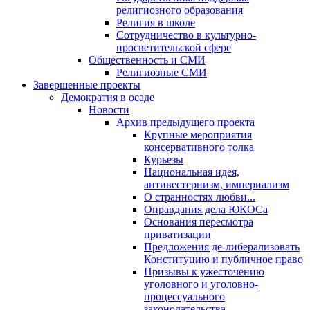
религиозного образования
Религия в школе
Сотрудничество в культурно-
просветительской сфере
Общественность и СМИ
Религиозные СМИ
Завершенные проекты
Демократия в осаде
Новости
Архив предыдущего проекта
Крупные мероприятия
консервативного толка
Курьезы
Национальная идея,
антивестернизм, империализм
О странностях любви...
Оправдания дела ЮКОСа
Основания пересмотра
приватизации
Предложения де-либерализовать
Конституцию и публичное право
Призывы к ужесточению
уголовного и уголовно-
процессуального
законодательства