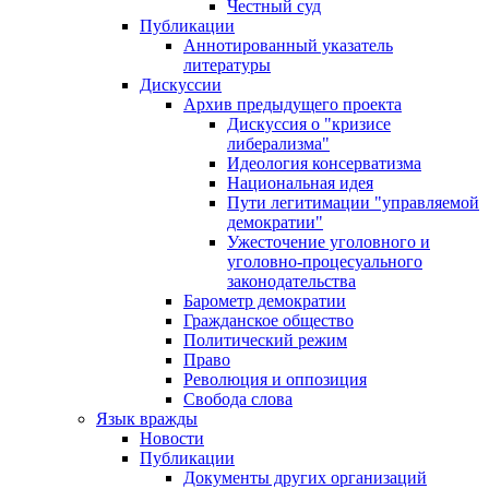
Честный суд
Публикации
Аннотированный указатель
литературы
Дискуссии
Архив предыдущего проекта
Дискуссия о "кризисе
либерализма"
Идеология консерватизма
Национальная идея
Пути легитимации "управляемой
демократии"
Ужесточение уголовного и
уголовно-процесуального
законодательства
Барометр демократии
Гражданское общество
Политический режим
Право
Революция и оппозиция
Свобода слова
Язык вражды
Новости
Публикации
Документы других организаций