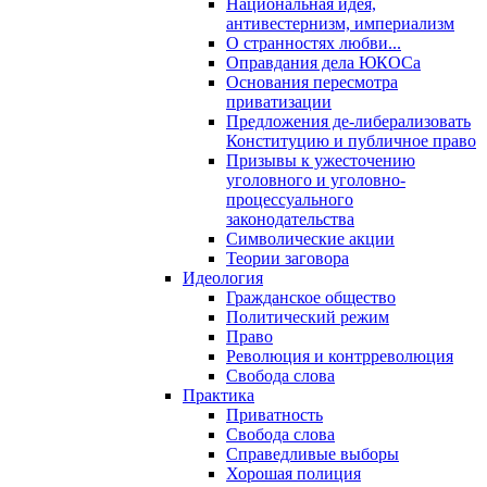
Национальная идея,
антивестернизм, империализм
О странностях любви...
Оправдания дела ЮКОСа
Основания пересмотра
приватизации
Предложения де-либерализовать
Конституцию и публичное право
Призывы к ужесточению
уголовного и уголовно-
процессуального
законодательства
Символические акции
Теории заговора
Идеология
Гражданское общество
Политический режим
Право
Революция и контрреволюция
Свобода слова
Практика
Приватность
Свобода слова
Справедливые выборы
Хорошая полиция