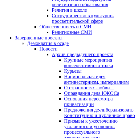
религиозного образования
Религия в школе
Сотрудничество в культурно-
просветительской сфере
Общественность и СМИ
Религиозные СМИ
Завершенные проекты
Демократия в осаде
Новости
Архив предыдущего проекта
Крупные мероприятия
консервативного толка
Курьезы
Национальная идея,
антивестернизм, империализм
О странностях любви...
Оправдания дела ЮКОСа
Основания пересмотра
приватизации
Предложения де-либерализовать
Конституцию и публичное право
Призывы к ужесточению
уголовного и уголовно-
процессуального
законодательства