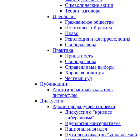
Символические акции
Теории заговора
Идеология
Гражданское общество
Политический режим
Право
Революция и контрреволюция
Свобода слова
Практика
Приватность
Свобода слова
Справедливые выборы
Хорошая полиция
Честный суд
Публикации
Аннотированный указатель
литературы
Дискуссии
Архив предыдущего проекта
Дискуссия о "кризисе
либерализма"
Идеология консерватизма
Национальная идея
Пути легитимации "управляемой