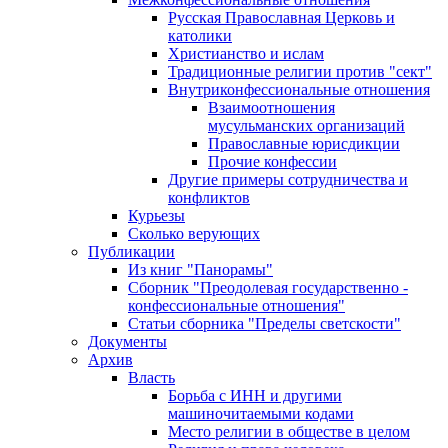
Русская Православная Церковь и
католики
Христианство и ислам
Традиционные религии против "сект"
Внутриконфессиональные отношения
Взаимоотношения
мусульманских организаций
Православные юрисдикции
Прочие конфессии
Другие примеры сотрудничества и
конфликтов
Курьезы
Сколько верующих
Публикации
Из книг "Панорамы"
Сборник "Преодолевая государственно -
конфессиональные отношения"
Статьи сборника "Пределы светскости"
Документы
Архив
Власть
Борьба с ИНН и другими
машиночитаемыми кодами
Место религии в обществе в целом