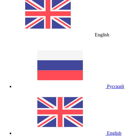
English
Русский
English