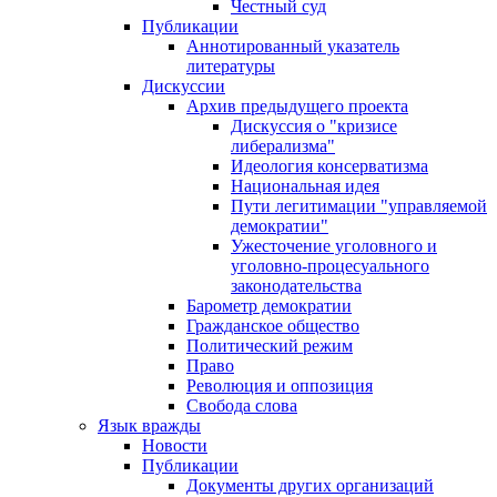
Честный суд
Публикации
Аннотированный указатель
литературы
Дискуссии
Архив предыдущего проекта
Дискуссия о "кризисе
либерализма"
Идеология консерватизма
Национальная идея
Пути легитимации "управляемой
демократии"
Ужесточение уголовного и
уголовно-процесуального
законодательства
Барометр демократии
Гражданское общество
Политический режим
Право
Революция и оппозиция
Свобода слова
Язык вражды
Новости
Публикации
Документы других организаций