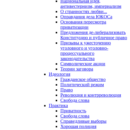
Национальная идея,
антивестернизм, империализм
О странностях любви...
Оправдания дела ЮКОСа
Основания пересмотра
приватизации
Предложения де-либерализовать
Конституцию и публичное право
Призывы к ужесточению
уголовного и уголовно-
процессуального
законодательства
Символические акции
Теории заговора
Идеология
Гражданское общество
Политический режим
Право
Революция и контрреволюция
Свобода слова
Практика
Приватность
Свобода слова
Справедливые выборы
Хорошая полиция