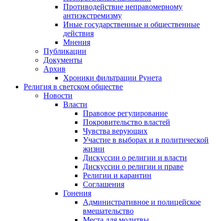
Противодействие неправомерному
антиэкстремизму
Иные государственные и общественные
действия
Мнения
Публикации
Документы
Архив
Хроники фильтрации Рунета
Религия в светском обществе
Новости
Власти
Правовое регулирование
Покровительство властей
Чувства верующих
Участие в выборах и в политической
жизни
Дискуссии о религии и власти
Дискуссии о религии и праве
Религии и карантин
Соглашения
Гонения
Административное и полицейское
вмешательство
Места для молитвы