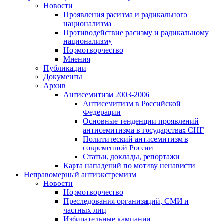
Новости
Проявления расизма и радикального
национализма
Противодействие расизму и радикальному
национализму
Нормотворчество
Мнения
Публикации
Документы
Архив
Антисемитизм 2003-2006
Антисемитизм в Российской
Федерации
Основные тенденции проявлений
антисемитизма в государствах СНГ
Политический антисемитизм в
современной России
Статьи, доклады, репортажи
Карта нападений по мотиву ненависти
Неправомерный антиэкстремизм
Новости
Нормотворчество
Преследования организаций, СМИ и
частных лиц
Избирательные кампании