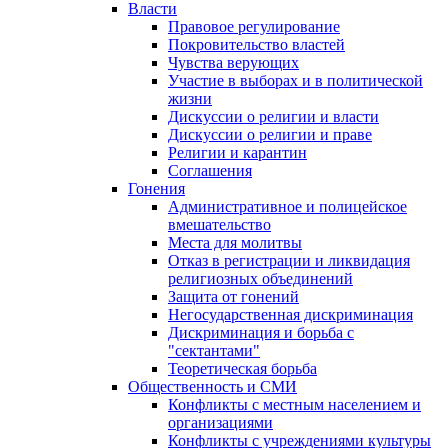
Власти
Правовое регулирование
Покровительство властей
Чувства верующих
Участие в выборах и в политической
жизни
Дискуссии о религии и власти
Дискуссии о религии и праве
Религии и карантин
Соглашения
Гонения
Административное и полицейское
вмешательство
Места для молитвы
Отказ в регистрации и ликвидация
религиозных объединений
Защита от гонений
Негосударственная дискриминация
Дискриминация и борьба с
"сектантами"
Теоретическая борьба
Общественность и СМИ
Конфликты с местным населением и
организациями
Конфликты с учреждениями культуры