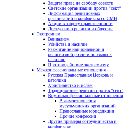
Защита права на свободу совести
Светские организации против "сект"
Диффамация религиозных
организаций и конфликты со СМИ
Акции в защиту нравственности
Дискуссии о религии и обществе
Экстремизм
Вандализм
Убийства и насилие
Разжигание национальной и
религиозной розни и призывы к
насилию
Противодействие экстремизму
Межконфессиональные отношения
Русская Православная Церковь и
католики
Христианство и ислам
Традиционные религии против "сект"
Внутриконфессиональные отношения
Взаимоотношения
мусульманских организаций
Православные юрисдикции
Прочие конфессии
Другие примеры сотрудничества и
конфликтов