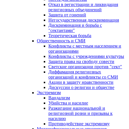
Отказ в регистрации и ликвидация
религиозных объединений
Защита от гонений
Негосударственная дискриминация
Дискриминация и борьба с
"сектантами"
Теоретическая борьба
Общественность и СМИ
Конфликты с местным населением и
организациями
Конфликты с учреждениями культуры
Защита права на свободу совести
Светские организации против "сект"
Диффамация религиозных
организаций и конфликты со СМИ
Акции в защиту нравственности
Дискуссии о религии и обществе
Экстремизм
Вандализм
Убийства и насилие
Разжигание национальной и
религиозной розни и призывы к
насилию
Противодействие экстремизму
Межконфессиональные отношения