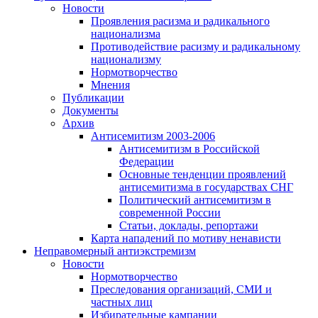
Новости
Проявления расизма и радикального
национализма
Противодействие расизму и радикальному
национализму
Нормотворчество
Мнения
Публикации
Документы
Архив
Антисемитизм 2003-2006
Антисемитизм в Российской
Федерации
Основные тенденции проявлений
антисемитизма в государствах СНГ
Политический антисемитизм в
современной России
Статьи, доклады, репортажи
Карта нападений по мотиву ненависти
Неправомерный антиэкстремизм
Новости
Нормотворчество
Преследования организаций, СМИ и
частных лиц
Избирательные кампании