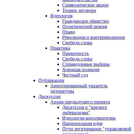
Символические акции
Теории заговора
Идеология
Гражданское общество
Политический режим
Право
Революция и контрреволюция
Свобода слова
Практика
Приватность
Свобода слова
Справедливые выборы
Хорошая полиция
Честный суд
Публикации
Аннотированный указатель
литературы
Дискуссии
Архив предыдущего проекта
Дискуссия о "кризисе
либерализма"
Идеология консерватизма
Национальная идея
Пути легитимации "управляемой