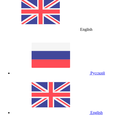
English
Русский
English