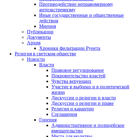
Противодействие неправомерному
антиэкстремизму
Иные государственные и общественные
действия
Мнения
Публикации
Документы
Архив
Хроники фильтрации Рунета
Религия в светском обществе
Новости
Власти
Правовое регулирование
Покровительство властей
Чувства верующих
Участие в выборах и в политической
жизни
Дискуссии о религии и власти
Дискуссии о религии и праве
Религии и карантин
Соглашения
Гонения
Административное и полицейское
вмешательство
Места для молитвы