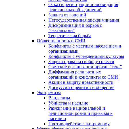
Отказ в регистрации и ликвидация
религиозных объединений
Защита от гонений
Негосударственная дискриминация
Дискриминация и борьба с
"сектантами"
Теоретическая борьба
Общественность и СМИ
Конфликты с местным населением и
организациями
Конфликты с учреждениями культуры
Защита права на свободу совести
Светские организации против "сект"
Диффамация религиозных
организаций и конфликты со СМИ
Акции в защиту нравственности
Дискуссии о религии и обществе
Экстремизм
Вандализм
Убийства и насилие
Разжигание национальной и
религиозной розни и призывы к
насилию
Противодействие экстремизму
Межконфессиональные отношения