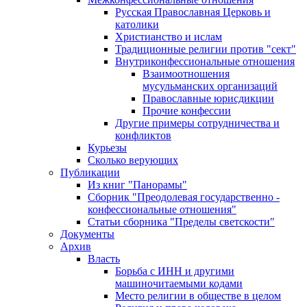
Русская Православная Церковь и
католики
Христианство и ислам
Традиционные религии против "сект"
Внутриконфессиональные отношения
Взаимоотношения
мусульманских организаций
Православные юрисдикции
Прочие конфессии
Другие примеры сотрудничества и
конфликтов
Курьезы
Сколько верующих
Публикации
Из книг "Панорамы"
Сборник "Преодолевая государственно -
конфессиональные отношения"
Статьи сборника "Пределы светскости"
Документы
Архив
Власть
Борьба с ИНН и другими
машиночитаемыми кодами
Место религии в обществе в целом