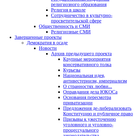
религиозного образования
Религия в школе
Сотрудничество в культурно-
просветительской сфере
Общественность и СМИ
Религиозные СМИ
Завершенные проекты
Демократия в осаде
Новости
Архив предыдущего проекта
Крупные мероприятия
консервативного толка
Курьезы
Национальная идея,
антивестернизм, империализм
О странностях любви...
Оправдания дела ЮКОСа
Основания пересмотра
приватизации
Предложения де-либерализовать
Конституцию и публичное право
Призывы к ужесточению
уголовного и уголовно-
процессуального
законодательства