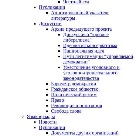
Честный суд
Публикации
Аннотированный указатель
литературы
Дискуссии
Архив предыдущего проекта
Дискуссия о "кризисе
либерализма"
Идеология консерватизма
Национальная идея
Пути легитимации "управляемой
демократии"
Ужесточение уголовного и
уголовно-процесуального
законодательства
Барометр демократии
Гражданское общество
Политический режим
Право
Революция и оппозиция
Свобода слова
Язык вражды
Новости
Публикации
Документы других организаций