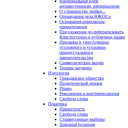
Национальная идея,
антивестернизм, империализм
О странностях любви...
Оправдания дела ЮКОСа
Основания пересмотра
приватизации
Предложения де-либерализовать
Конституцию и публичное право
Призывы к ужесточению
уголовного и уголовно-
процессуального
законодательства
Символические акции
Теории заговора
Идеология
Гражданское общество
Политический режим
Право
Революция и контрреволюция
Свобода слова
Практика
Приватность
Свобода слова
Справедливые выборы
Хорошая полиция