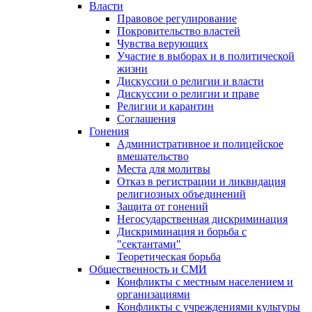
Власти
Правовое регулирование
Покровительство властей
Чувства верующих
Участие в выборах и в политической
жизни
Дискуссии о религии и власти
Дискуссии о религии и праве
Религии и карантин
Соглашения
Гонения
Административное и полицейское
вмешательство
Места для молитвы
Отказ в регистрации и ликвидация
религиозных объединений
Защита от гонений
Негосударственная дискриминация
Дискриминация и борьба с
"сектантами"
Теоретическая борьба
Общественность и СМИ
Конфликты с местным населением и
организациями
Конфликты с учреждениями культуры