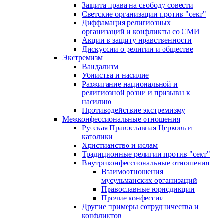
Защита права на свободу совести
Светские организации против "сект"
Диффамация религиозных
организаций и конфликты со СМИ
Акции в защиту нравственности
Дискуссии о религии и обществе
Экстремизм
Вандализм
Убийства и насилие
Разжигание национальной и
религиозной розни и призывы к
насилию
Противодействие экстремизму
Межконфессиональные отношения
Русская Православная Церковь и
католики
Христианство и ислам
Традиционные религии против "сект"
Внутриконфессиональные отношения
Взаимоотношения
мусульманских организаций
Православные юрисдикции
Прочие конфессии
Другие примеры сотрудничества и
конфликтов