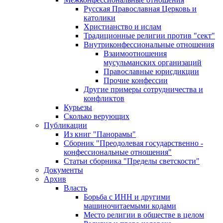
Русская Православная Церковь и
католики
Христианство и ислам
Традиционные религии против "сект"
Внутриконфессиональные отношения
Взаимоотношения
мусульманских организаций
Православные юрисдикции
Прочие конфессии
Другие примеры сотрудничества и
конфликтов
Курьезы
Сколько верующих
Публикации
Из книг "Панорамы"
Сборник "Преодолевая государственно -
конфессиональные отношения"
Статьи сборника "Пределы светскости"
Документы
Архив
Власть
Борьба с ИНН и другими
машиночитаемыми кодами
Место религии в обществе в целом