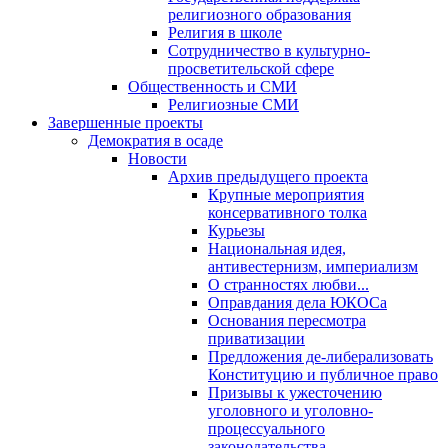
религиозного образования
Религия в школе
Сотрудничество в культурно-
просветительской сфере
Общественность и СМИ
Религиозные СМИ
Завершенные проекты
Демократия в осаде
Новости
Архив предыдущего проекта
Крупные мероприятия
консервативного толка
Курьезы
Национальная идея,
антивестернизм, империализм
О странностях любви...
Оправдания дела ЮКОСа
Основания пересмотра
приватизации
Предложения де-либерализовать
Конституцию и публичное право
Призывы к ужесточению
уголовного и уголовно-
процессуального
законодательства