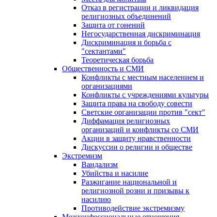
Отказ в регистрации и ликвидация
религиозных объединений
Защита от гонений
Негосударственная дискриминация
Дискриминация и борьба с
"сектантами"
Теоретическая борьба
Общественность и СМИ
Конфликты с местным населением и
организациями
Конфликты с учреждениями культуры
Защита права на свободу совести
Светские организации против "сект"
Диффамация религиозных
организаций и конфликты со СМИ
Акции в защиту нравственности
Дискуссии о религии и обществе
Экстремизм
Вандализм
Убийства и насилие
Разжигание национальной и
религиозной розни и призывы к
насилию
Противодействие экстремизму
Межконфессиональные отношения