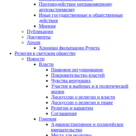
Противодействие неправомерному
антиэкстремизму
Иные государственные и общественные
действия
Мнения
Публикации
Документы
Архив
Хроники фильтрации Рунета
Религия в светском обществе
Новости
Власти
Правовое регулирование
Покровительство властей
Чувства верующих
Участие в выборах и в политической
жизни
Дискуссии о религии и власти
Дискуссии о религии и праве
Религии и карантин
Соглашения
Гонения
Административное и полицейское
вмешательство
Места для молитвы