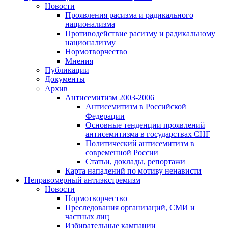
Новости
Проявления расизма и радикального
национализма
Противодействие расизму и радикальному
национализму
Нормотворчество
Мнения
Публикации
Документы
Архив
Антисемитизм 2003-2006
Антисемитизм в Российской
Федерации
Основные тенденции проявлений
антисемитизма в государствах СНГ
Политический антисемитизм в
современной России
Статьи, доклады, репортажи
Карта нападений по мотиву ненависти
Неправомерный антиэкстремизм
Новости
Нормотворчество
Преследования организаций, СМИ и
частных лиц
Избирательные кампании