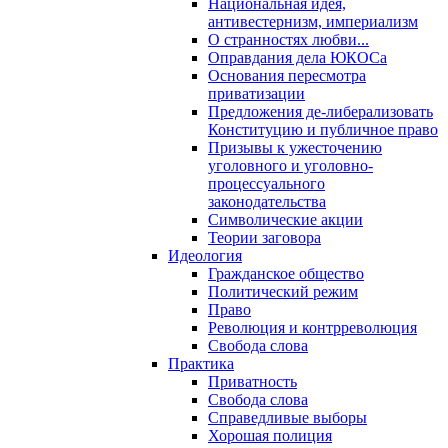
Национальная идея,
антивестернизм, империализм
О странностях любви...
Оправдания дела ЮКОСа
Основания пересмотра
приватизации
Предложения де-либерализовать
Конституцию и публичное право
Призывы к ужесточению
уголовного и уголовно-
процессуального
законодательства
Символические акции
Теории заговора
Идеология
Гражданское общество
Политический режим
Право
Революция и контрреволюция
Свобода слова
Практика
Приватность
Свобода слова
Справедливые выборы
Хорошая полиция