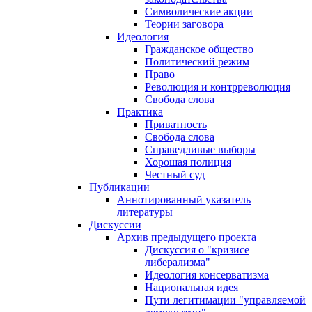
Символические акции
Теории заговора
Идеология
Гражданское общество
Политический режим
Право
Революция и контрреволюция
Свобода слова
Практика
Приватность
Свобода слова
Справедливые выборы
Хорошая полиция
Честный суд
Публикации
Аннотированный указатель
литературы
Дискуссии
Архив предыдущего проекта
Дискуссия о "кризисе
либерализма"
Идеология консерватизма
Национальная идея
Пути легитимации "управляемой