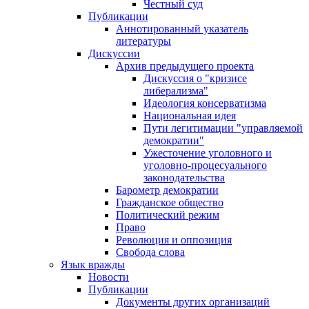
Честный суд
Публикации
Аннотированный указатель
литературы
Дискуссии
Архив предыдущего проекта
Дискуссия о "кризисе
либерализма"
Идеология консерватизма
Национальная идея
Пути легитимации "управляемой
демократии"
Ужесточение уголовного и
уголовно-процесуального
законодательства
Барометр демократии
Гражданское общество
Политический режим
Право
Революция и оппозиция
Свобода слова
Язык вражды
Новости
Публикации
Документы других организаций