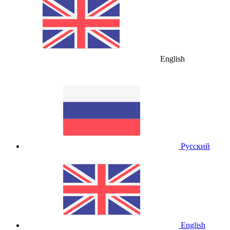
English
Русский
English