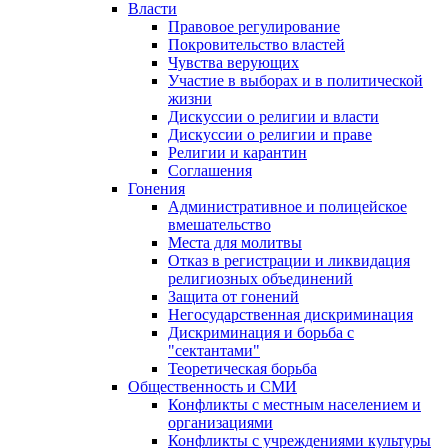
Власти
Правовое регулирование
Покровительство властей
Чувства верующих
Участие в выборах и в политической
жизни
Дискуссии о религии и власти
Дискуссии о религии и праве
Религии и карантин
Соглашения
Гонения
Административное и полицейское
вмешательство
Места для молитвы
Отказ в регистрации и ликвидация
религиозных объединений
Защита от гонений
Негосударственная дискриминация
Дискриминация и борьба с
"сектантами"
Теоретическая борьба
Общественность и СМИ
Конфликты с местным населением и
организациями
Конфликты с учреждениями культуры