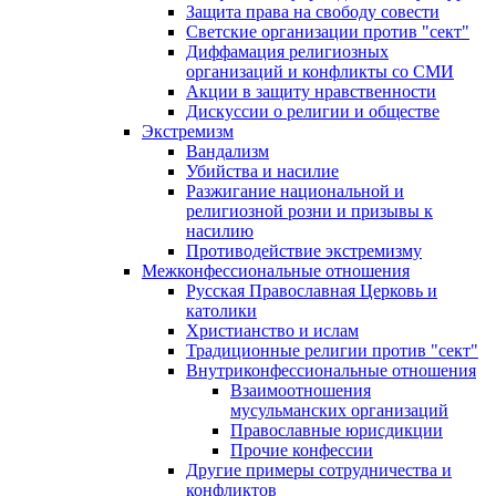
Защита права на свободу совести
Светские организации против "сект"
Диффамация религиозных
организаций и конфликты со СМИ
Акции в защиту нравственности
Дискуссии о религии и обществе
Экстремизм
Вандализм
Убийства и насилие
Разжигание национальной и
религиозной розни и призывы к
насилию
Противодействие экстремизму
Межконфессиональные отношения
Русская Православная Церковь и
католики
Христианство и ислам
Традиционные религии против "сект"
Внутриконфессиональные отношения
Взаимоотношения
мусульманских организаций
Православные юрисдикции
Прочие конфессии
Другие примеры сотрудничества и
конфликтов