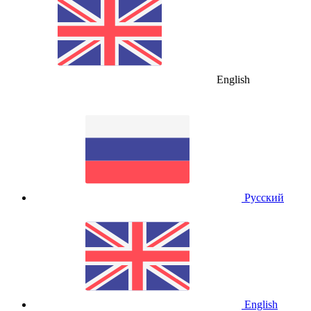
English
Русский
English