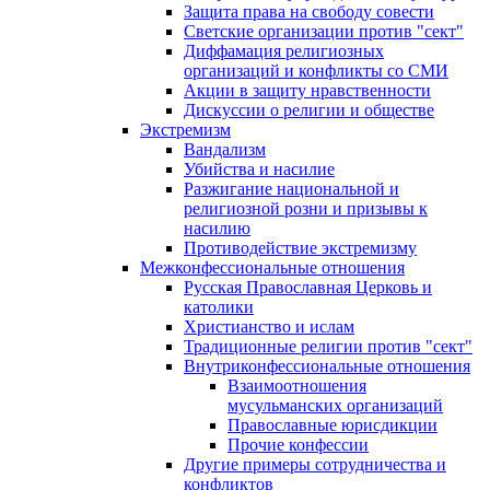
Защита права на свободу совести
Светские организации против "сект"
Диффамация религиозных
организаций и конфликты со СМИ
Акции в защиту нравственности
Дискуссии о религии и обществе
Экстремизм
Вандализм
Убийства и насилие
Разжигание национальной и
религиозной розни и призывы к
насилию
Противодействие экстремизму
Межконфессиональные отношения
Русская Православная Церковь и
католики
Христианство и ислам
Традиционные религии против "сект"
Внутриконфессиональные отношения
Взаимоотношения
мусульманских организаций
Православные юрисдикции
Прочие конфессии
Другие примеры сотрудничества и
конфликтов