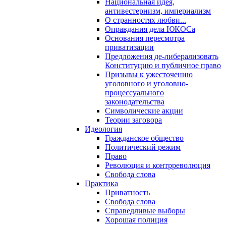
Национальная идея,
антивестернизм, империализм
О странностях любви...
Оправдания дела ЮКОСа
Основания пересмотра
приватизации
Предложения де-либерализовать
Конституцию и публичное право
Призывы к ужесточению
уголовного и уголовно-
процессуального
законодательства
Символические акции
Теории заговора
Идеология
Гражданское общество
Политический режим
Право
Революция и контрреволюция
Свобода слова
Практика
Приватность
Свобода слова
Справедливые выборы
Хорошая полиция