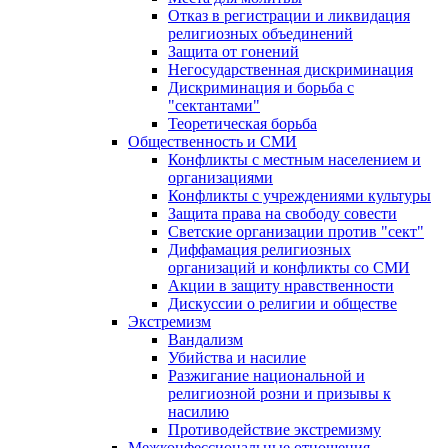
Отказ в регистрации и ликвидация
религиозных объединений
Защита от гонений
Негосударственная дискриминация
Дискриминация и борьба с
"сектантами"
Теоретическая борьба
Общественность и СМИ
Конфликты с местным населением и
организациями
Конфликты с учреждениями культуры
Защита права на свободу совести
Светские организации против "сект"
Диффамация религиозных
организаций и конфликты со СМИ
Акции в защиту нравственности
Дискуссии о религии и обществе
Экстремизм
Вандализм
Убийства и насилие
Разжигание национальной и
религиозной розни и призывы к
насилию
Противодействие экстремизму
Межконфессиональные отношения