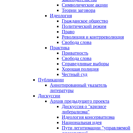
Символические акции
Теории заговора
Идеология
Гражданское общество
Политический режим
Право
Революция и контрреволюция
Свобода слова
Практика
Приватность
Свобода слова
Справедливые выборы
Хорошая полиция
Честный суд
Публикации
Аннотированный указатель
литературы
Дискуссии
Архив предыдущего проекта
Дискуссия о "кризисе
либерализма"
Идеология консерватизма
Национальная идея
Пути легитимации "управляемой