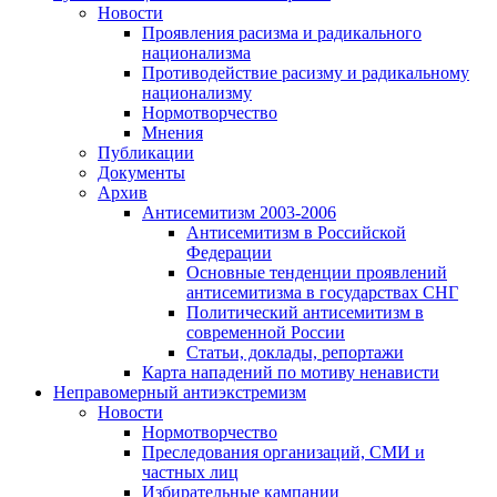
Новости
Проявления расизма и радикального
национализма
Противодействие расизму и радикальному
национализму
Нормотворчество
Мнения
Публикации
Документы
Архив
Антисемитизм 2003-2006
Антисемитизм в Российской
Федерации
Основные тенденции проявлений
антисемитизма в государствах СНГ
Политический антисемитизм в
современной России
Статьи, доклады, репортажи
Карта нападений по мотиву ненависти
Неправомерный антиэкстремизм
Новости
Нормотворчество
Преследования организаций, СМИ и
частных лиц
Избирательные кампании