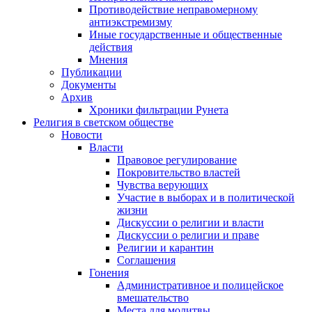
Противодействие неправомерному
антиэкстремизму
Иные государственные и общественные
действия
Мнения
Публикации
Документы
Архив
Хроники фильтрации Рунета
Религия в светском обществе
Новости
Власти
Правовое регулирование
Покровительство властей
Чувства верующих
Участие в выборах и в политической
жизни
Дискуссии о религии и власти
Дискуссии о религии и праве
Религии и карантин
Соглашения
Гонения
Административное и полицейское
вмешательство
Места для молитвы