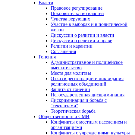
Власти
Правовое регулирование
Покровительство властей
Чувства верующих
Участие в выборах и в политической
жизни
Дискуссии о религии и власти
Дискуссии о религии и праве
Религии и карантин
Соглашения
Гонения
Административное и полицейское
вмешательство
Места для молитвы
Отказ в регистрации и ликвидация
религиозных объединений
Защита от гонений
Негосударственная дискриминация
Дискриминация и борьба с
"сектантами"
Теоретическая борьба
Общественность и СМИ
Конфликты с местным населением и
организациями
Конфликты с учреждениями культуры