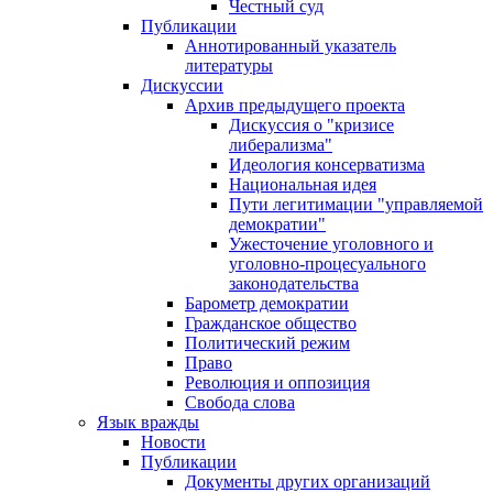
Честный суд
Публикации
Аннотированный указатель
литературы
Дискуссии
Архив предыдущего проекта
Дискуссия о "кризисе
либерализма"
Идеология консерватизма
Национальная идея
Пути легитимации "управляемой
демократии"
Ужесточение уголовного и
уголовно-процесуального
законодательства
Барометр демократии
Гражданское общество
Политический режим
Право
Революция и оппозиция
Свобода слова
Язык вражды
Новости
Публикации
Документы других организаций