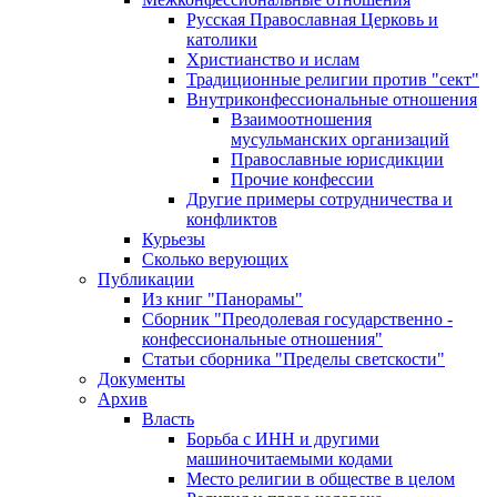
Русская Православная Церковь и
католики
Христианство и ислам
Традиционные религии против "сект"
Внутриконфессиональные отношения
Взаимоотношения
мусульманских организаций
Православные юрисдикции
Прочие конфессии
Другие примеры сотрудничества и
конфликтов
Курьезы
Сколько верующих
Публикации
Из книг "Панорамы"
Сборник "Преодолевая государственно -
конфессиональные отношения"
Статьи сборника "Пределы светскости"
Документы
Архив
Власть
Борьба с ИНН и другими
машиночитаемыми кодами
Место религии в обществе в целом