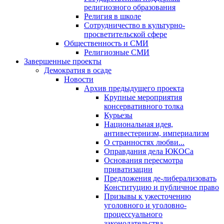
религиозного образования
Религия в школе
Сотрудничество в культурно-
просветительской сфере
Общественность и СМИ
Религиозные СМИ
Завершенные проекты
Демократия в осаде
Новости
Архив предыдущего проекта
Крупные мероприятия
консервативного толка
Курьезы
Национальная идея,
антивестернизм, империализм
О странностях любви...
Оправдания дела ЮКОСа
Основания пересмотра
приватизации
Предложения де-либерализовать
Конституцию и публичное право
Призывы к ужесточению
уголовного и уголовно-
процессуального
законодательства