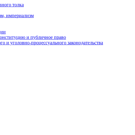
вного толка
зм, империализм
ции
Конституцию и публичное право
о и уголовно-процессуального законодательства