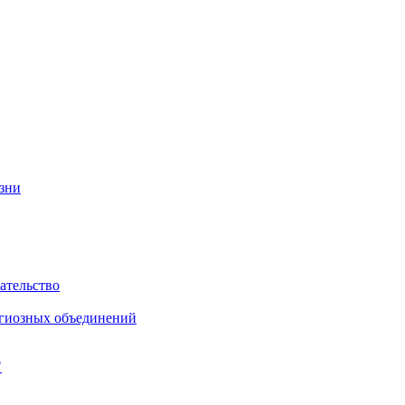
изни
ательство
игиозных объединений
"