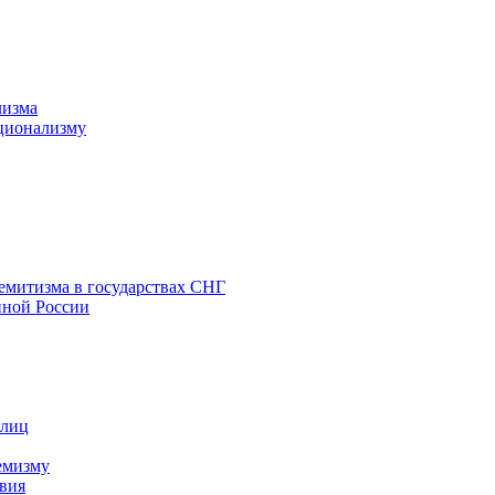
лизма
ционализму
емитизма в государствах СНГ
нной России
 лиц
емизму
вия