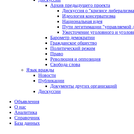
Архив предыдущего проекта
Дискуссия о "кризисе либерализм
Идеология консерватизма
Национальная идея
Пути легитимации "управляемой 
Ужесточение уголовного и уголов
Барометр демократии
Гражданское общество
Политический режим
Право
Революция и оппозиция
Свобода слова
Язык вражды
Новости
Публикации
Документы других организаций
Дискуссии
Объявления
О нас
Аналитика
Справочник
База данных