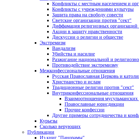
Конфликты с местным населением и ор
Конфликты с учреждениями культуры
Защита права на свободу совести
Светские организации против "сект"
Диффамация религиозных организаций
Акции в защиту нравственности
Дискуссии о религии и обществе
Экстремизм
Вандализм
Убийства и насилие
Разжигание национальной и религиозно
Противодействие экстремизму
Межконфессиональные отношения
Русская Православная Церковь и католи
Христианство и ислам
Традиционные религии против "сект"
Внутриконфессиональные отношения
Взаимоотношения мусульманских 
Православные юрисдикции
Прочие конфессии
Другие примеры сотрудничества и конф
Курьезы
Сколько верующих
Публикации
Из книг "Панорамы"