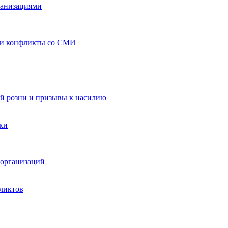
ганизациями
 и конфликты со СМИ
й розни и призывы к насилию
ки
организаций
ликтов