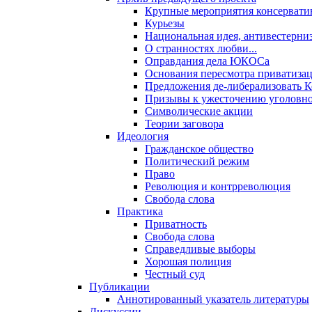
Крупные мероприятия консервати
Курьезы
Национальная идея, антивестерни
О странностях любви...
Оправдания дела ЮКОСа
Основания пересмотра приватиза
Предложения де-либерализовать 
Призывы к ужесточению уголовног
Символические акции
Теории заговора
Идеология
Гражданское общество
Политический режим
Право
Революция и контрреволюция
Свобода слова
Практика
Приватность
Свобода слова
Справедливые выборы
Хорошая полиция
Честный суд
Публикации
Аннотированный указатель литературы
Дискуссии