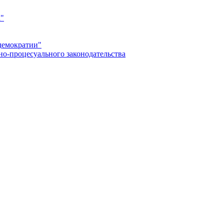
а"
демократии"
но-процесуального законодательства