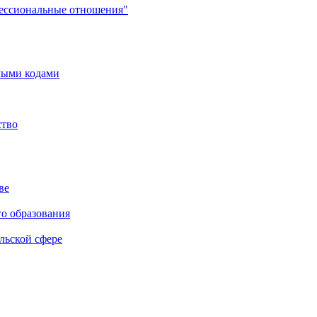
фессиональные отношения"
мыми кодами
ство
ве
го образования
льской сфере