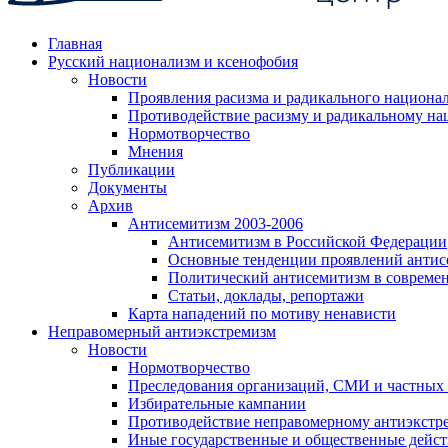
Главная
Русский национализм и ксенофобия
Новости
Проявления расизма и радикального национа
Противодействие расизму и радикальному на
Нормотворчество
Мнения
Публикации
Документы
Архив
Антисемитизм 2003-2006
Антисемитизм в Российской Федерации
Основные тенденции проявлений антис
Политический антисемитизм в совреме
Статьи, доклады, репортажи
Карта нападений по мотиву ненависти
Неправомерный антиэкстремизм
Новости
Нормотворчество
Преследования организаций, СМИ и частных
Избирательные кампании
Противодействие неправомерному антиэкстр
Иные государственные и общественные дейст