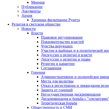
Мнения
Публикации
Документы
Архив
Хроники фильтрации Рунета
Религия в светском обществе
Новости
Власти
Правовое регулирование
Покровительство властей
Чувства верующих
Участие в выборах и в политической ж
Дискуссии о религии и власти
Дискуссии о религии и праве
Религии и карантин
Соглашения
Гонения
Административное и полицейское вмеш
Места для молитвы
Отказ в регистрации и ликвидация рел
Защита от гонений
Негосударственная дискриминация
Дискриминация и борьба с "сектантами
Теоретическая борьба
Общественность и СМИ