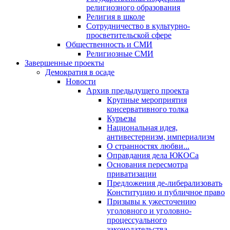
религиозного образования
Религия в школе
Сотрудничество в культурно-
просветительской сфере
Общественность и СМИ
Религиозные СМИ
Завершенные проекты
Демократия в осаде
Новости
Архив предыдущего проекта
Крупные мероприятия
консервативного толка
Курьезы
Национальная идея,
антивестернизм, империализм
О странностях любви...
Оправдания дела ЮКОСа
Основания пересмотра
приватизации
Предложения де-либерализовать
Конституцию и публичное право
Призывы к ужесточению
уголовного и уголовно-
процессуального
законодательства