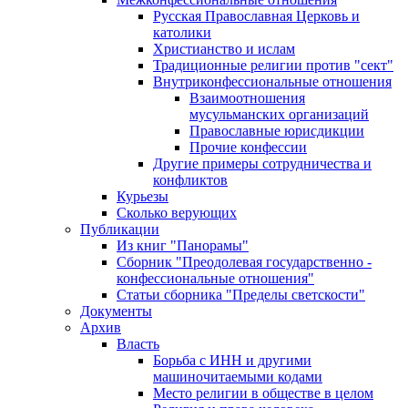
Русская Православная Церковь и
католики
Христианство и ислам
Традиционные религии против "сект"
Внутриконфессиональные отношения
Взаимоотношения
мусульманских организаций
Православные юрисдикции
Прочие конфессии
Другие примеры сотрудничества и
конфликтов
Курьезы
Сколько верующих
Публикации
Из книг "Панорамы"
Сборник "Преодолевая государственно -
конфессиональные отношения"
Статьи сборника "Пределы светскости"
Документы
Архив
Власть
Борьба с ИНН и другими
машиночитаемыми кодами
Место религии в обществе в целом