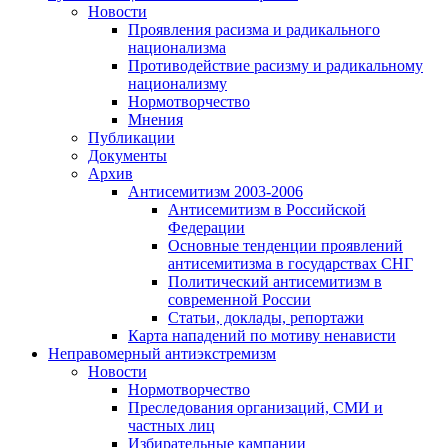
Новости
Проявления расизма и радикального
национализма
Противодействие расизму и радикальному
национализму
Нормотворчество
Мнения
Публикации
Документы
Архив
Антисемитизм 2003-2006
Антисемитизм в Российской
Федерации
Основные тенденции проявлений
антисемитизма в государствах СНГ
Политический антисемитизм в
современной России
Статьи, доклады, репортажи
Карта нападений по мотиву ненависти
Неправомерный антиэкстремизм
Новости
Нормотворчество
Преследования организаций, СМИ и
частных лиц
Избирательные кампании