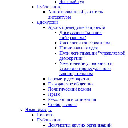
Честный суд
Публикации
Аннотированный указатель
литературы
Дискуссии
Архив предыдущего проекта
Дискуссия о "кризисе
либерализма"
Идеология консерватизма
Национальная идея
Пути легитимации "управляемой
демократии"
Ужесточение уголовного и
уголовно-процесуального
законодательства
Барометр демократии
Гражданское общество
Политический режим
Право
Революция и оппозиция
Свобода слова
Язык вражды
Новости
Публикации
Документы других организаций