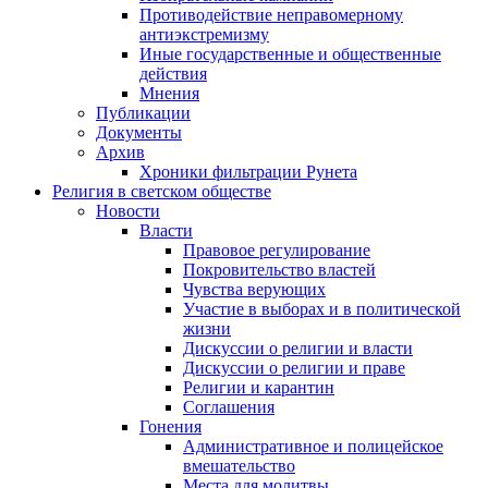
Противодействие неправомерному
антиэкстремизму
Иные государственные и общественные
действия
Мнения
Публикации
Документы
Архив
Хроники фильтрации Рунета
Религия в светском обществе
Новости
Власти
Правовое регулирование
Покровительство властей
Чувства верующих
Участие в выборах и в политической
жизни
Дискуссии о религии и власти
Дискуссии о религии и праве
Религии и карантин
Соглашения
Гонения
Административное и полицейское
вмешательство
Места для молитвы