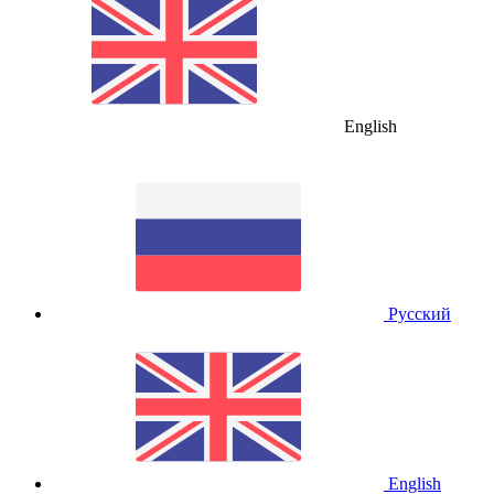
English
Русский
English