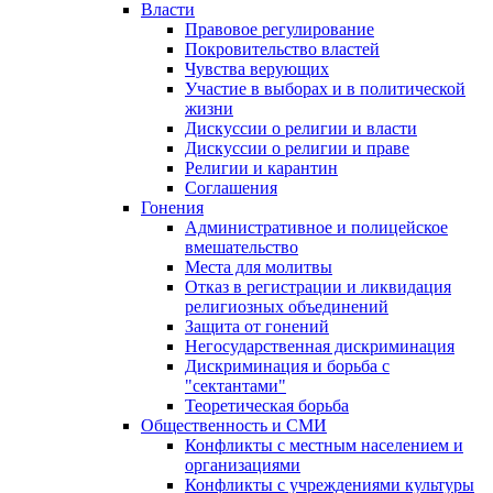
Власти
Правовое регулирование
Покровительство властей
Чувства верующих
Участие в выборах и в политической
жизни
Дискуссии о религии и власти
Дискуссии о религии и праве
Религии и карантин
Соглашения
Гонения
Административное и полицейское
вмешательство
Места для молитвы
Отказ в регистрации и ликвидация
религиозных объединений
Защита от гонений
Негосударственная дискриминация
Дискриминация и борьба с
"сектантами"
Теоретическая борьба
Общественность и СМИ
Конфликты с местным населением и
организациями
Конфликты с учреждениями культуры