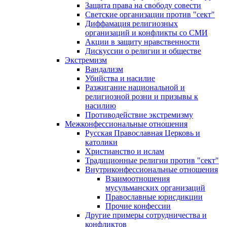
Защита права на свободу совести
Светские организации против "сект"
Диффамация религиозных
организаций и конфликты со СМИ
Акции в защиту нравственности
Дискуссии о религии и обществе
Экстремизм
Вандализм
Убийства и насилие
Разжигание национальной и
религиозной розни и призывы к
насилию
Противодействие экстремизму
Межконфессиональные отношения
Русская Православная Церковь и
католики
Христианство и ислам
Традиционные религии против "сект"
Внутриконфессиональные отношения
Взаимоотношения
мусульманских организаций
Православные юрисдикции
Прочие конфессии
Другие примеры сотрудничества и
конфликтов