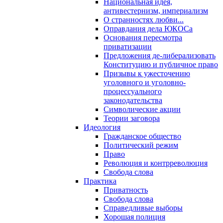
Национальная идея,
антивестернизм, империализм
О странностях любви...
Оправдания дела ЮКОСа
Основания пересмотра
приватизации
Предложения де-либерализовать
Конституцию и публичное право
Призывы к ужесточению
уголовного и уголовно-
процессуального
законодательства
Символические акции
Теории заговора
Идеология
Гражданское общество
Политический режим
Право
Революция и контрреволюция
Свобода слова
Практика
Приватность
Свобода слова
Справедливые выборы
Хорошая полиция