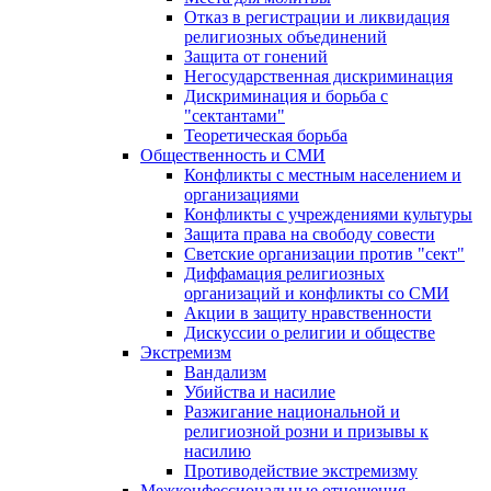
Отказ в регистрации и ликвидация
религиозных объединений
Защита от гонений
Негосударственная дискриминация
Дискриминация и борьба с
"сектантами"
Теоретическая борьба
Общественность и СМИ
Конфликты с местным населением и
организациями
Конфликты с учреждениями культуры
Защита права на свободу совести
Светские организации против "сект"
Диффамация религиозных
организаций и конфликты со СМИ
Акции в защиту нравственности
Дискуссии о религии и обществе
Экстремизм
Вандализм
Убийства и насилие
Разжигание национальной и
религиозной розни и призывы к
насилию
Противодействие экстремизму
Межконфессиональные отношения