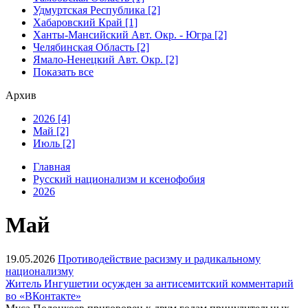
Удмуртская Республика [2]
Хабаровский Край [1]
Ханты-Мансийский Авт. Окр. - Югра [2]
Челябинская Область [2]
Ямало-Ненецкий Авт. Окр. [2]
Показать все
Архив
2026 [4]
Май [2]
Июль [2]
Главная
Русский национализм и ксенофобия
2026
Май
19.05.2026
Противодействие расизму и радикальному
национализму
Житель Ингушетии осужден за антисемитский комментарий
во «ВКонтакте»