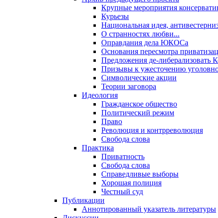
Крупные мероприятия консервати
Курьезы
Национальная идея, антивестерни
О странностях любви...
Оправдания дела ЮКОСа
Основания пересмотра приватиза
Предложения де-либерализовать 
Призывы к ужесточению уголовног
Символические акции
Теории заговора
Идеология
Гражданское общество
Политический режим
Право
Революция и контрреволюция
Свобода слова
Практика
Приватность
Свобода слова
Справедливые выборы
Хорошая полиция
Честный суд
Публикации
Аннотированный указатель литературы
Дискуссии