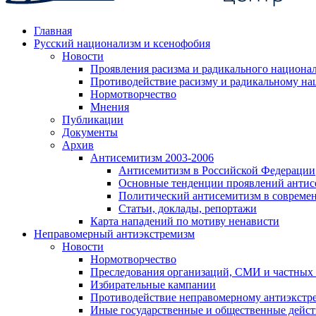
Главная
Русский национализм и ксенофобия
Новости
Проявления расизма и радикального национа
Противодействие расизму и радикальному на
Нормотворчество
Мнения
Публикации
Документы
Архив
Антисемитизм 2003-2006
Антисемитизм в Российской Федерации
Основные тенденции проявлений антис
Политический антисемитизм в совреме
Статьи, доклады, репортажи
Карта нападений по мотиву ненависти
Неправомерный антиэкстремизм
Новости
Нормотворчество
Преследования организаций, СМИ и частных
Избирательные кампании
Противодействие неправомерному антиэкстр
Иные государственные и общественные дейст