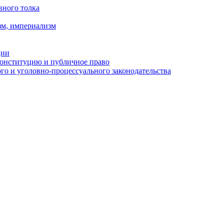
вного толка
зм, империализм
ции
Конституцию и публичное право
о и уголовно-процессуального законодательства