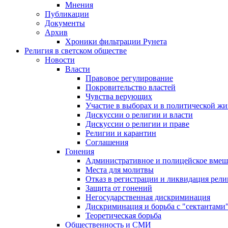
Мнения
Публикации
Документы
Архив
Хроники фильтрации Рунета
Религия в светском обществе
Новости
Власти
Правовое регулирование
Покровительство властей
Чувства верующих
Участие в выборах и в политической ж
Дискуссии о религии и власти
Дискуссии о религии и праве
Религии и карантин
Соглашения
Гонения
Административное и полицейское вмеш
Места для молитвы
Отказ в регистрации и ликвидация рел
Защита от гонений
Негосударственная дискриминация
Дискриминация и борьба с "сектантами
Теоретическая борьба
Общественность и СМИ