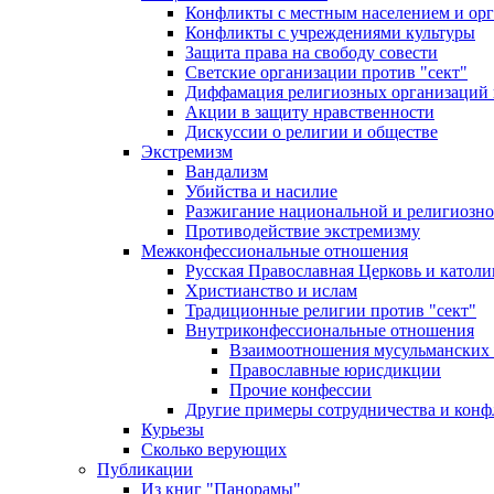
Конфликты с местным населением и ор
Конфликты с учреждениями культуры
Защита права на свободу совести
Светские организации против "сект"
Диффамация религиозных организаций
Акции в защиту нравственности
Дискуссии о религии и обществе
Экстремизм
Вандализм
Убийства и насилие
Разжигание национальной и религиозно
Противодействие экстремизму
Межконфессиональные отношения
Русская Православная Церковь и католи
Христианство и ислам
Традиционные религии против "сект"
Внутриконфессиональные отношения
Взаимоотношения мусульманских 
Православные юрисдикции
Прочие конфессии
Другие примеры сотрудничества и конф
Курьезы
Сколько верующих
Публикации
Из книг "Панорамы"