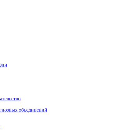
изни
ательство
игиозных объединений
"