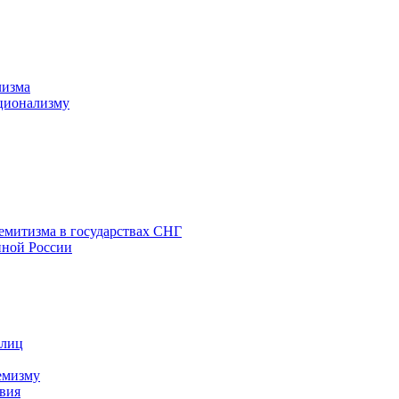
лизма
ционализму
емитизма в государствах СНГ
нной России
 лиц
емизму
вия