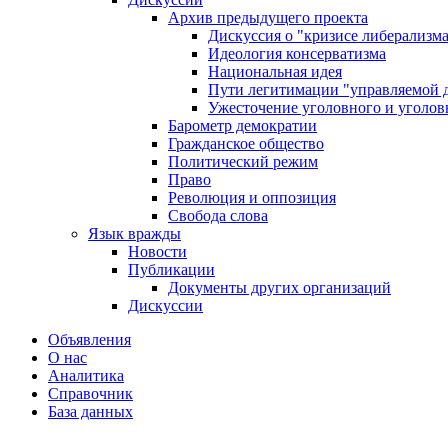
Архив предыдущего проекта
Дискуссия о "кризисе либерализм
Идеология консерватизма
Национальная идея
Пути легитимации "управляемой 
Ужесточение уголовного и уголов
Барометр демократии
Гражданское общество
Политический режим
Право
Революция и оппозиция
Свобода слова
Язык вражды
Новости
Публикации
Документы других организаций
Дискуссии
Объявления
О нас
Аналитика
Справочник
База данных