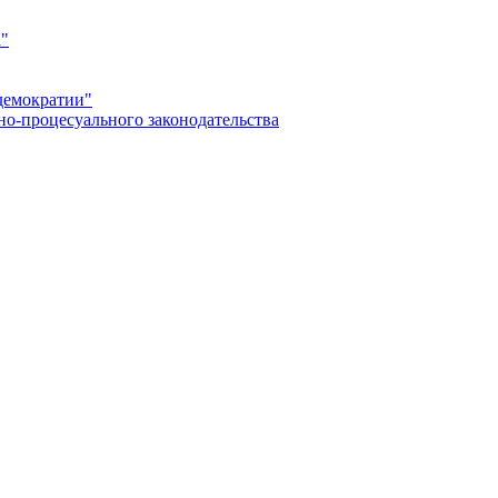
а"
демократии"
но-процесуального законодательства