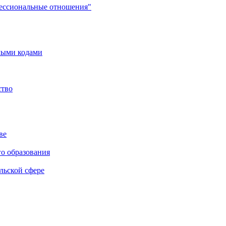
фессиональные отношения"
мыми кодами
ство
ве
го образования
льской сфере