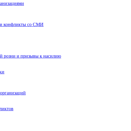
ганизациями
 и конфликты со СМИ
й розни и призывы к насилию
ки
организаций
ликтов