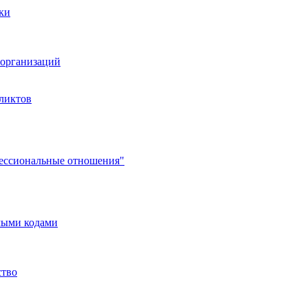
ки
организаций
ликтов
фессиональные отношения"
мыми кодами
ство