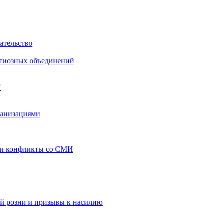
ательство
игиозных объединений
"
ганизациями
 и конфликты со СМИ
й розни и призывы к насилию