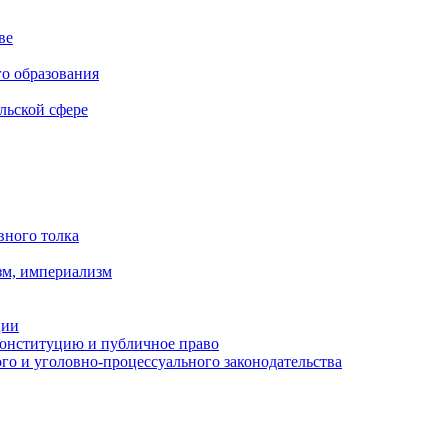
ве
го образования
льской сфере
вного толка
зм, империализм
ции
Конституцию и публичное право
о и уголовно-процессуального законодательства