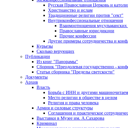
Русская Православная Церковь и католи
Христианство и ислам
Традиционные религии против "сект"
Внутриконфессиональные отношения
Взаимоотношения мусульманских 
Православные юрисдикции
Прочие конфессии
Другие примеры сотрудничества и конф
Курьезы
Сколько верующих
Публикации
Из книг "Панорамы"
Сборник "Преодолевая государственно - кон
Статьи сборника "Пределы светскости"
Документы
Архив
Власть
Борьба с ИНН и другими машиночитае
Место религии в обществе в целом
Религия и права человека
Армия и силовые структуры
Соглашения и практическое сотрудниче
Выставки в Музее им. А.Сахарова
Криминал