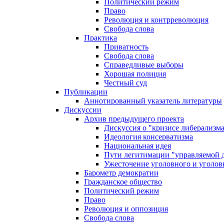
Политический режим
Право
Революция и контрреволюция
Свобода слова
Практика
Приватность
Свобода слова
Справедливые выборы
Хорошая полиция
Честный суд
Публикации
Аннотированный указатель литературы
Дискуссии
Архив предыдущего проекта
Дискуссия о "кризисе либерализм
Идеология консерватизма
Национальная идея
Пути легитимации "управляемой 
Ужесточение уголовного и уголов
Барометр демократии
Гражданское общество
Политический режим
Право
Революция и оппозиция
Свобода слова