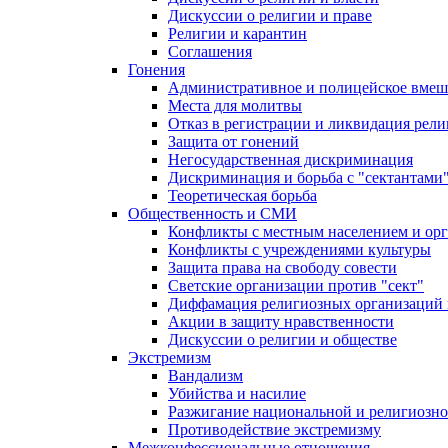
Дискуссии о религии и праве
Религии и карантин
Соглашения
Гонения
Административное и полицейское вмеш
Места для молитвы
Отказ в регистрации и ликвидация рел
Защита от гонений
Негосударственная дискриминация
Дискриминация и борьба с "сектантами
Теоретическая борьба
Общественность и СМИ
Конфликты с местным населением и ор
Конфликты с учреждениями культуры
Защита права на свободу совести
Светские организации против "сект"
Диффамация религиозных организаций
Акции в защиту нравственности
Дискуссии о религии и обществе
Экстремизм
Вандализм
Убийства и насилие
Разжигание национальной и религиозно
Противодействие экстремизму
Межконфессиональные отношения