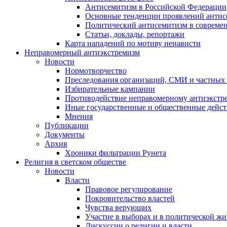
Антисемитизм в Российской Федерации
Основные тенденции проявлений антис
Политический антисемитизм в совреме
Статьи, доклады, репортажи
Карта нападений по мотиву ненависти
Неправомерный антиэкстремизм
Новости
Нормотворчество
Преследования организаций, СМИ и частных
Избирательные кампании
Противодействие неправомерному антиэкстр
Иные государственные и общественные дейст
Мнения
Публикации
Документы
Архив
Хроники фильтрации Рунета
Религия в светском обществе
Новости
Власти
Правовое регулирование
Покровительство властей
Чувства верующих
Участие в выборах и в политической ж
Дискуссии о религии и власти