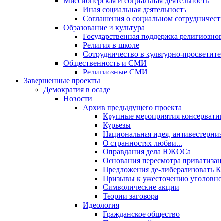
Миссионерская и социальная деятельность
Иная социальная деятельность
Соглашения о социальном сотрудничест
Образование и культура
Государственная поддержка религиозно
Религия в школе
Сотрудничество в культурно-просветите
Общественность и СМИ
Религиозные СМИ
Завершенные проекты
Демократия в осаде
Новости
Архив предыдущего проекта
Крупные мероприятия консервати
Курьезы
Национальная идея, антивестерни
О странностях любви...
Оправдания дела ЮКОСа
Основания пересмотра приватиза
Предложения де-либерализовать 
Призывы к ужесточению уголовног
Символические акции
Теории заговора
Идеология
Гражданское общество