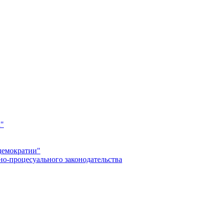
а"
демократии"
но-процесуального законодательства