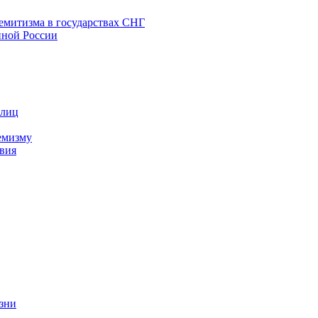
емитизма в государствах СНГ
нной России
 лиц
емизму
вия
изни