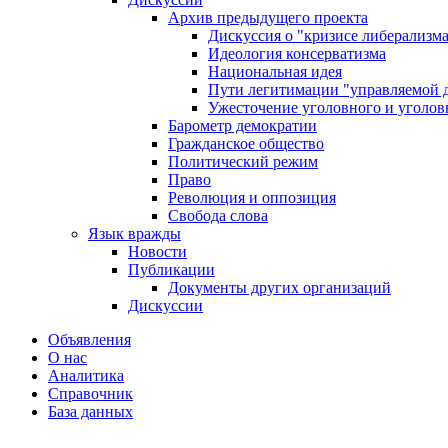
Архив предыдущего проекта
Дискуссия о "кризисе либерализм
Идеология консерватизма
Национальная идея
Пути легитимации "управляемой 
Ужесточение уголовного и уголов
Барометр демократии
Гражданское общество
Политический режим
Право
Революция и оппозиция
Свобода слова
Язык вражды
Новости
Публикации
Документы других организаций
Дискуссии
Объявления
О нас
Аналитика
Справочник
База данных