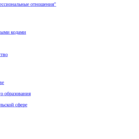
фессиональные отношения"
мыми кодами
ство
ве
го образования
льской сфере