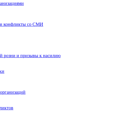
ганизациями
 и конфликты со СМИ
й розни и призывы к насилию
ки
организаций
ликтов