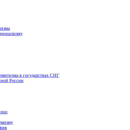
лизма
ционализму
емитизма в государствах СНГ
нной России
 лиц
емизму
вия