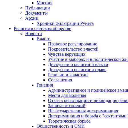
Мнения
Публикации
Документы
Архив
Хроники фильтрации Рунета
Религия в светском обществе
Новости
Власти
Правовое регулирование
Покровительство властей
Чувства верующих
Участие в выборах и в политической ж
Дискуссии о религии и власти
Дискуссии о религии и праве
Религии и карантин
Соглашения
Гонения
Административное и полицейское вмеш
Места для молитвы
Отказ в регистрации и ликвидация рел
Защита от гонений
Негосударственная дискриминация
Дискриминация и борьба с "сектантами
Теоретическая борьба
Общественность и СМИ