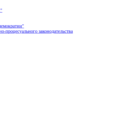
а"
демократии"
но-процесуального законодательства