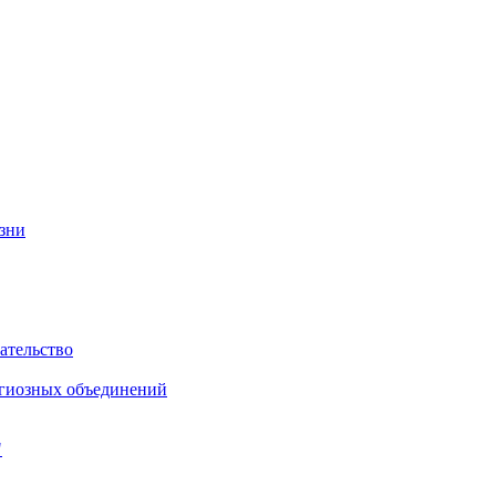
изни
ательство
игиозных объединений
"