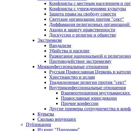
Конфликты с местным населением и ор
Конфликты с учреждениями культуры
Защита права на свободу совести
Светские организации против "сект"
Диффамация религиозных организаций
Акции в защиту нравственности
Дискуссии о религии и обществе
Экстремизм
Вандализм
Убийства и насилие
Разжигание национальной и религиозно
Противодействие экстремизму
Межконфессиональные отношения
Русская Православная Церковь и католи
Христианство и ислам
Традиционные религии против "сект"
Внутриконфессиональные отношения
Взаимоотношения мусульманских 
Православные юрисдикции
Прочие конфессии
Другие примеры сотрудничества и конф
Курьезы
Сколько верующих
Публикации
Из книг "Панорамы"