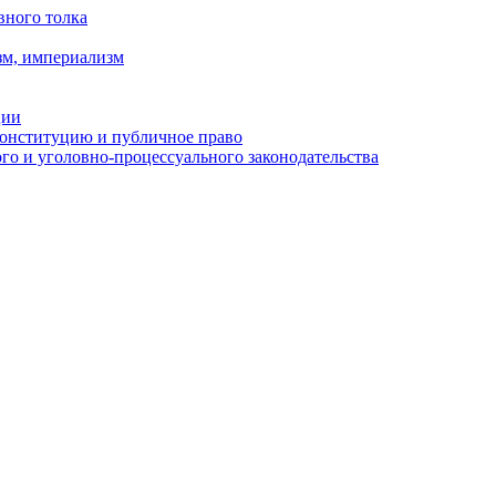
вного толка
зм, империализм
ции
Конституцию и публичное право
о и уголовно-процессуального законодательства