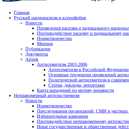
Главная
Русский национализм и ксенофобия
Новости
Проявления расизма и радикального национа
Противодействие расизму и радикальному на
Нормотворчество
Мнения
Публикации
Документы
Архив
Антисемитизм 2003-2006
Антисемитизм в Российской Федерации
Основные тенденции проявлений антис
Политический антисемитизм в совреме
Статьи, доклады, репортажи
Карта нападений по мотиву ненависти
Неправомерный антиэкстремизм
Новости
Нормотворчество
Преследования организаций, СМИ и частных
Избирательные кампании
Противодействие неправомерному антиэкстр
Иные государственные и общественные дейст