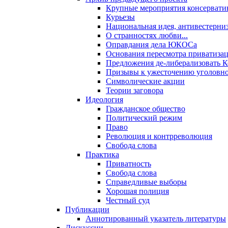
Крупные мероприятия консервати
Курьезы
Национальная идея, антивестерни
О странностях любви...
Оправдания дела ЮКОСа
Основания пересмотра приватиза
Предложения де-либерализовать 
Призывы к ужесточению уголовног
Символические акции
Теории заговора
Идеология
Гражданское общество
Политический режим
Право
Революция и контрреволюция
Свобода слова
Практика
Приватность
Свобода слова
Справедливые выборы
Хорошая полиция
Честный суд
Публикации
Аннотированный указатель литературы
Дискуссии