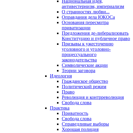
Национальная идея,
антивестернизм, империализм
О странностях любви...
Оправдания дела ЮКОСа
Основания пересмотра
приватизации
Предложения де-либерализовать
Конституцию и публичное право
Призывы к ужесточению
уголовного и уголовно-
процессуального
законодательства
Символические акции
Теории заговора
Идеология
Гражданское общество
Политический режим
Право
Революция и контрреволюция
Свобода слова
Практика
Приватность
Свобода слова
Справедливые выборы
Хорошая полиция