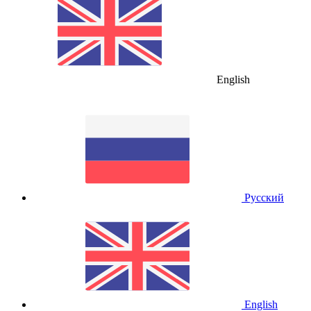
English
Русский
English