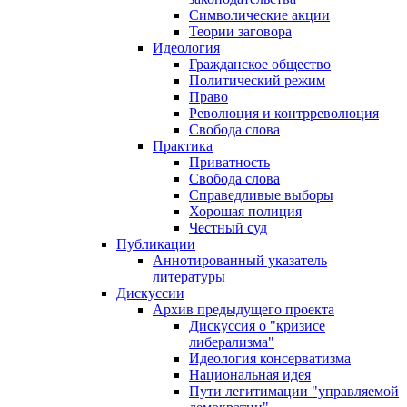
Символические акции
Теории заговора
Идеология
Гражданское общество
Политический режим
Право
Революция и контрреволюция
Свобода слова
Практика
Приватность
Свобода слова
Справедливые выборы
Хорошая полиция
Честный суд
Публикации
Аннотированный указатель
литературы
Дискуссии
Архив предыдущего проекта
Дискуссия о "кризисе
либерализма"
Идеология консерватизма
Национальная идея
Пути легитимации "управляемой