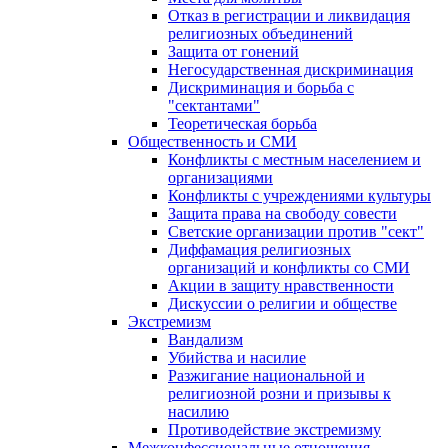
Отказ в регистрации и ликвидация
религиозных объединений
Защита от гонений
Негосударственная дискриминация
Дискриминация и борьба с
"сектантами"
Теоретическая борьба
Общественность и СМИ
Конфликты с местным населением и
организациями
Конфликты с учреждениями культуры
Защита права на свободу совести
Светские организации против "сект"
Диффамация религиозных
организаций и конфликты со СМИ
Акции в защиту нравственности
Дискуссии о религии и обществе
Экстремизм
Вандализм
Убийства и насилие
Разжигание национальной и
религиозной розни и призывы к
насилию
Противодействие экстремизму
Межконфессиональные отношения