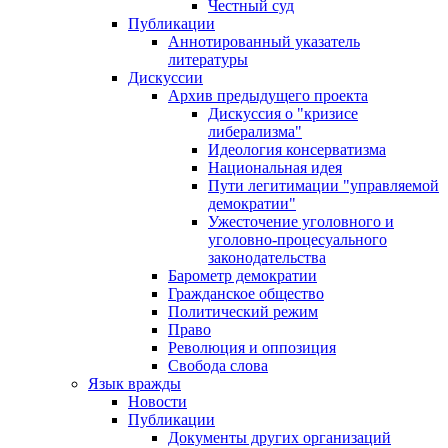
Честный суд
Публикации
Аннотированный указатель
литературы
Дискуссии
Архив предыдущего проекта
Дискуссия о "кризисе
либерализма"
Идеология консерватизма
Национальная идея
Пути легитимации "управляемой
демократии"
Ужесточение уголовного и
уголовно-процесуального
законодательства
Барометр демократии
Гражданское общество
Политический режим
Право
Революция и оппозиция
Свобода слова
Язык вражды
Новости
Публикации
Документы других организаций