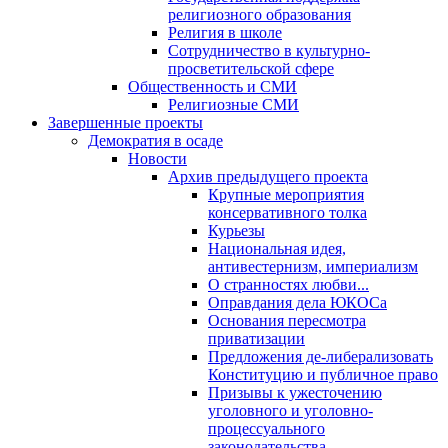
религиозного образования
Религия в школе
Сотрудничество в культурно-
просветительской сфере
Общественность и СМИ
Религиозные СМИ
Завершенные проекты
Демократия в осаде
Новости
Архив предыдущего проекта
Крупные мероприятия
консервативного толка
Курьезы
Национальная идея,
антивестернизм, империализм
О странностях любви...
Оправдания дела ЮКОСа
Основания пересмотра
приватизации
Предложения де-либерализовать
Конституцию и публичное право
Призывы к ужесточению
уголовного и уголовно-
процессуального
законодательства