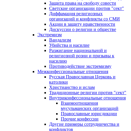
Защита права на свободу совести
Светские организации против "сект"
Диффамация религиозных
организаций и конфликты со СМИ
Акции в защиту нравственности
Дискуссии о религии и обществе
Экстремизм
Вандализм
Убийства и насилие
Разжигание национальной и
религиозной розни и призывы к
насилию
Противодействие экстремизму
Межконфессиональные отношения
Русская Православная Церковь и
католики
Христианство и ислам
Традиционные религии против "сект"
Внутриконфессиональные отношения
Взаимоотношения
мусульманских организаций
Православные юрисдикции
Прочие конфессии
Другие примеры сотрудничества и
конфликтов