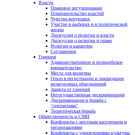
Власти
Правовое регулирование
Покровительство властей
Чувства верующих
Участие в выборах и в политической
жизни
Дискуссии о религии и власти
Дискуссии о религии и праве
Религии и карантин
Соглашения
Гонения
Административное и полицейское
вмешательство
Места для молитвы
Отказ в регистрации и ликвидация
религиозных объединений
Защита от гонений
Негосударственная дискриминация
Дискриминация и борьба с
"сектантами"
Теоретическая борьба
Общественность и СМИ
Конфликты с местным населением и
организациями
Конфликты с учреждениями культуры