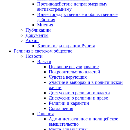
Противодействие неправомерному
антиэкстремизму
Иные государственные и общественные
действия
Мнения
Публикации
Документы
Архив
Хроники фильтрации Рунета
Религия в светском обществе
Новости
Власти
Правовое регулирование
Покровительство властей
Чувства верующих
Участие в выборах и в политической
жизни
Дискуссии о религии и власти
Дискуссии о религии и праве
Религии и карантин
Соглашения
Гонения
Административное и полицейское
вмешательство
Места для молитвы