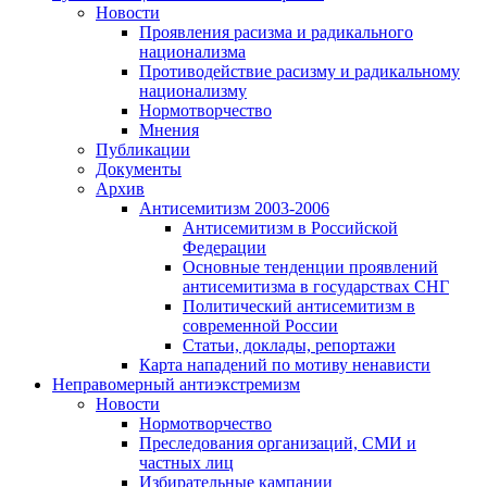
Новости
Проявления расизма и радикального
национализма
Противодействие расизму и радикальному
национализму
Нормотворчество
Мнения
Публикации
Документы
Архив
Антисемитизм 2003-2006
Антисемитизм в Российской
Федерации
Основные тенденции проявлений
антисемитизма в государствах СНГ
Политический антисемитизм в
современной России
Статьи, доклады, репортажи
Карта нападений по мотиву ненависти
Неправомерный антиэкстремизм
Новости
Нормотворчество
Преследования организаций, СМИ и
частных лиц
Избирательные кампании