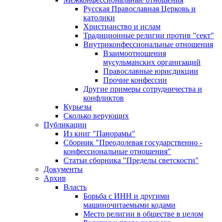
Русская Православная Церковь и
католики
Христианство и ислам
Традиционные религии против "сект"
Внутриконфессиональные отношения
Взаимоотношения
мусульманских организаций
Православные юрисдикции
Прочие конфессии
Другие примеры сотрудничества и
конфликтов
Курьезы
Сколько верующих
Публикации
Из книг "Панорамы"
Сборник "Преодолевая государственно -
конфессиональные отношения"
Статьи сборника "Пределы светскости"
Документы
Архив
Власть
Борьба с ИНН и другими
машиночитаемыми кодами
Место религии в обществе в целом