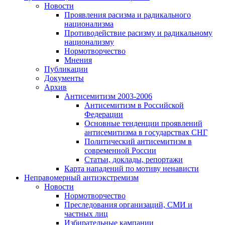
Новости
Проявления расизма и радикального
национализма
Противодействие расизму и радикальному
национализму
Нормотворчество
Мнения
Публикации
Документы
Архив
Антисемитизм 2003-2006
Антисемитизм в Российской
Федерации
Основные тенденции проявлений
антисемитизма в государствах СНГ
Политический антисемитизм в
современной России
Статьи, доклады, репортажи
Карта нападений по мотиву ненависти
Неправомерный антиэкстремизм
Новости
Нормотворчество
Преследования организаций, СМИ и
частных лиц
Избирательные кампании