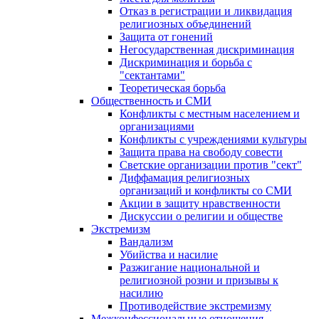
Отказ в регистрации и ликвидация
религиозных объединений
Защита от гонений
Негосударственная дискриминация
Дискриминация и борьба с
"сектантами"
Теоретическая борьба
Общественность и СМИ
Конфликты с местным населением и
организациями
Конфликты с учреждениями культуры
Защита права на свободу совести
Светские организации против "сект"
Диффамация религиозных
организаций и конфликты со СМИ
Акции в защиту нравственности
Дискуссии о религии и обществе
Экстремизм
Вандализм
Убийства и насилие
Разжигание национальной и
религиозной розни и призывы к
насилию
Противодействие экстремизму
Межконфессиональные отношения