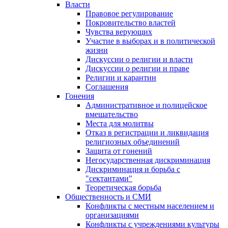
Власти
Правовое регулирование
Покровительство властей
Чувства верующих
Участие в выборах и в политической
жизни
Дискуссии о религии и власти
Дискуссии о религии и праве
Религии и карантин
Соглашения
Гонения
Административное и полицейское
вмешательство
Места для молитвы
Отказ в регистрации и ликвидация
религиозных объединений
Защита от гонений
Негосударственная дискриминация
Дискриминация и борьба с
"сектантами"
Теоретическая борьба
Общественность и СМИ
Конфликты с местным населением и
организациями
Конфликты с учреждениями культуры