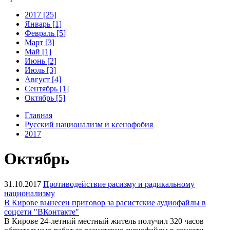
2017 [25]
Январь [1]
Февраль [5]
Март [3]
Май [1]
Июнь [2]
Июль [3]
Август [4]
Сентябрь [1]
Октябрь [5]
Главная
Русский национализм и ксенофобия
2017
Октябрь
31.10.2017
Противодействие расизму и радикальному
национализму
В Кирове вынесен приговор за расистские аудиофайлы в
соцсети "ВКонтакте"
В Кирове 24-летний местный житель получил 320 часов