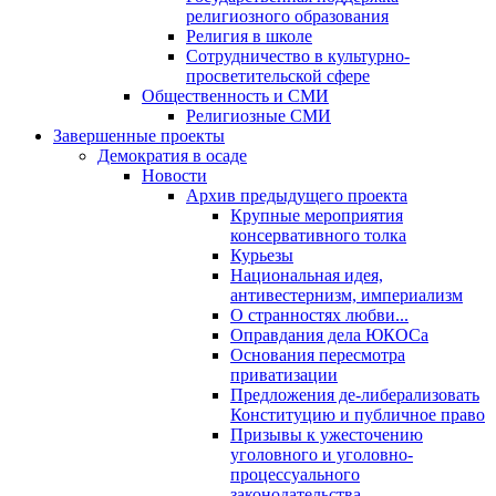
религиозного образования
Религия в школе
Сотрудничество в культурно-
просветительской сфере
Общественность и СМИ
Религиозные СМИ
Завершенные проекты
Демократия в осаде
Новости
Архив предыдущего проекта
Крупные мероприятия
консервативного толка
Курьезы
Национальная идея,
антивестернизм, империализм
О странностях любви...
Оправдания дела ЮКОСа
Основания пересмотра
приватизации
Предложения де-либерализовать
Конституцию и публичное право
Призывы к ужесточению
уголовного и уголовно-
процессуального
законодательства