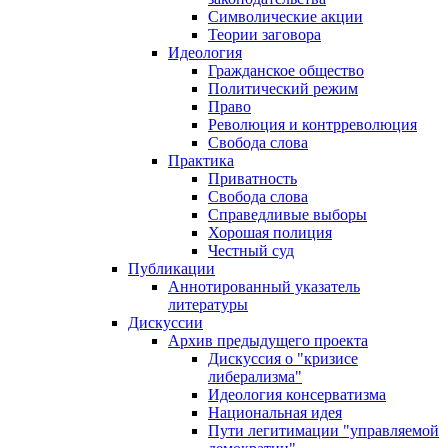
Символические акции
Теории заговора
Идеология
Гражданское общество
Политический режим
Право
Революция и контрреволюция
Свобода слова
Практика
Приватность
Свобода слова
Справедливые выборы
Хорошая полиция
Честный суд
Публикации
Аннотированный указатель
литературы
Дискуссии
Архив предыдущего проекта
Дискуссия о "кризисе
либерализма"
Идеология консерватизма
Национальная идея
Пути легитимации "управляемой