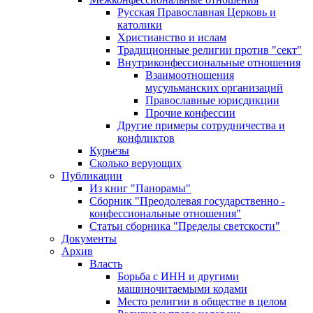
Русская Православная Церковь и
католики
Христианство и ислам
Традиционные религии против "сект"
Внутриконфессиональные отношения
Взаимоотношения
мусульманских организаций
Православные юрисдикции
Прочие конфессии
Другие примеры сотрудничества и
конфликтов
Курьезы
Сколько верующих
Публикации
Из книг "Панорамы"
Сборник "Преодолевая государственно -
конфессиональные отношения"
Статьи сборника "Пределы светскости"
Документы
Архив
Власть
Борьба с ИНН и другими
машиночитаемыми кодами
Место религии в обществе в целом