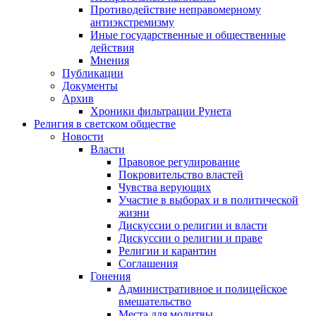
Противодействие неправомерному
антиэкстремизму
Иные государственные и общественные
действия
Мнения
Публикации
Документы
Архив
Хроники фильтрации Рунета
Религия в светском обществе
Новости
Власти
Правовое регулирование
Покровительство властей
Чувства верующих
Участие в выборах и в политической
жизни
Дискуссии о религии и власти
Дискуссии о религии и праве
Религии и карантин
Соглашения
Гонения
Административное и полицейское
вмешательство
Места для молитвы