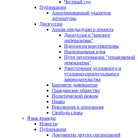
Честный суд
Публикации
Аннотированный указатель
литературы
Дискуссии
Архив предыдущего проекта
Дискуссия о "кризисе
либерализма"
Идеология консерватизма
Национальная идея
Пути легитимации "управляемой
демократии"
Ужесточение уголовного и
уголовно-процесуального
законодательства
Барометр демократии
Гражданское общество
Политический режим
Право
Революция и оппозиция
Свобода слова
Язык вражды
Новости
Публикации
Документы других организаций