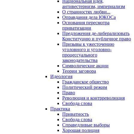
Национальная идея,
антивестернизм, империализм
О странностях любви...
Оправдания дела ЮКОСа
Основания пересмотра
приватизации
Предложения де-либерализовать
Конституцию и публичное право
Призывы к ужесточению
уголовного и уголовно-
процессуального
законодательства
Символические акции
Теории заговора
Идеология
Гражданское общество
Политический режим
Право
Революция и контрреволюция
Свобода слова
Практика
Приватность
Свобода слова
Справедливые выборы
Хорошая полиция