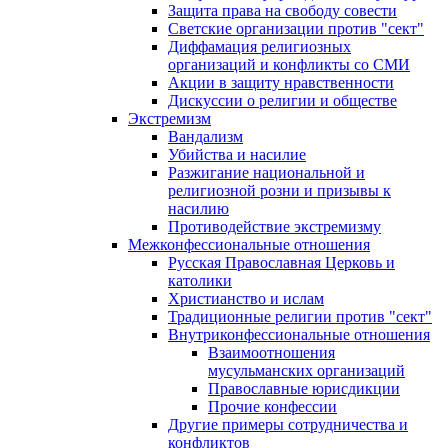
Защита права на свободу совести
Светские организации против "сект"
Диффамация религиозных
организаций и конфликты со СМИ
Акции в защиту нравственности
Дискуссии о религии и обществе
Экстремизм
Вандализм
Убийства и насилие
Разжигание национальной и
религиозной розни и призывы к
насилию
Противодействие экстремизму
Межконфессиональные отношения
Русская Православная Церковь и
католики
Христианство и ислам
Традиционные религии против "сект"
Внутриконфессиональные отношения
Взаимоотношения
мусульманских организаций
Православные юрисдикции
Прочие конфессии
Другие примеры сотрудничества и
конфликтов