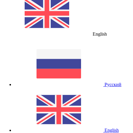
English
Русский
English