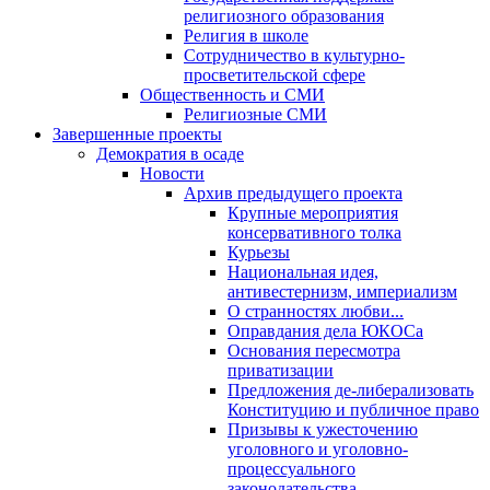
религиозного образования
Религия в школе
Сотрудничество в культурно-
просветительской сфере
Общественность и СМИ
Религиозные СМИ
Завершенные проекты
Демократия в осаде
Новости
Архив предыдущего проекта
Крупные мероприятия
консервативного толка
Курьезы
Национальная идея,
антивестернизм, империализм
О странностях любви...
Оправдания дела ЮКОСа
Основания пересмотра
приватизации
Предложения де-либерализовать
Конституцию и публичное право
Призывы к ужесточению
уголовного и уголовно-
процессуального
законодательства