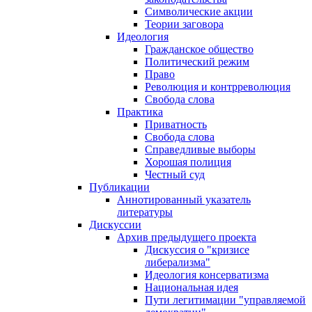
Символические акции
Теории заговора
Идеология
Гражданское общество
Политический режим
Право
Революция и контрреволюция
Свобода слова
Практика
Приватность
Свобода слова
Справедливые выборы
Хорошая полиция
Честный суд
Публикации
Аннотированный указатель
литературы
Дискуссии
Архив предыдущего проекта
Дискуссия о "кризисе
либерализма"
Идеология консерватизма
Национальная идея
Пути легитимации "управляемой