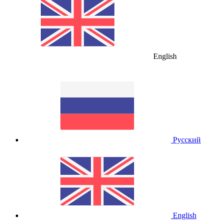
English
Русский
English