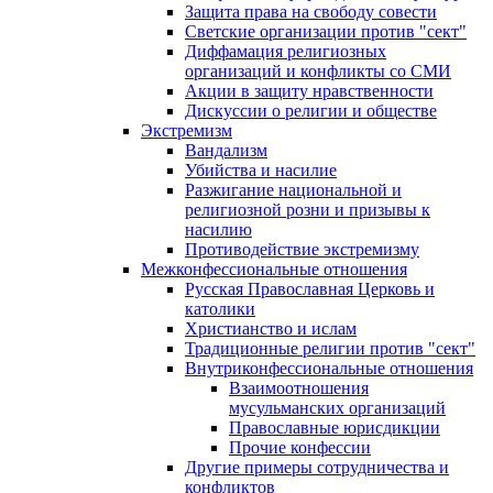
Защита права на свободу совести
Светские организации против "сект"
Диффамация религиозных
организаций и конфликты со СМИ
Акции в защиту нравственности
Дискуссии о религии и обществе
Экстремизм
Вандализм
Убийства и насилие
Разжигание национальной и
религиозной розни и призывы к
насилию
Противодействие экстремизму
Межконфессиональные отношения
Русская Православная Церковь и
католики
Христианство и ислам
Традиционные религии против "сект"
Внутриконфессиональные отношения
Взаимоотношения
мусульманских организаций
Православные юрисдикции
Прочие конфессии
Другие примеры сотрудничества и
конфликтов