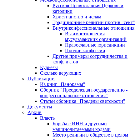
Русская Православная Церковь и
католики
Христианство и ислам
Традиционные религии против "сект"
Внутриконфессиональные отношения
Взаимоотношения
мусульманских организаций
Православные юрисдикции
Прочие конфессии
Другие примеры сотрудничества и
конфликтов
Курьезы
Сколько верующих
Публикации
Из книг "Панорамы"
Сборник "Преодолевая государственно -
конфессиональные отношения"
Статьи сборника "Пределы светскости"
Документы
Архив
Власть
Борьба с ИНН и другими
машиночитаемыми кодами
Место религии в обществе в целом