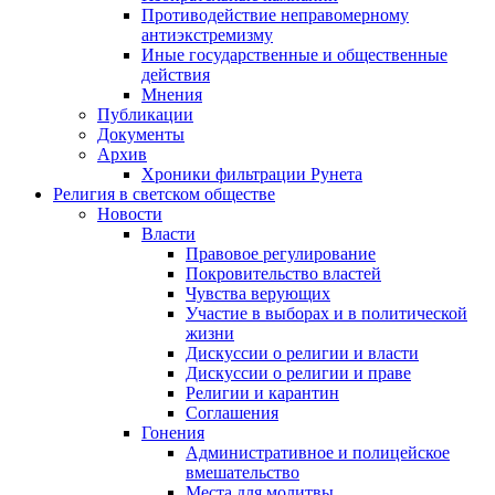
Противодействие неправомерному
антиэкстремизму
Иные государственные и общественные
действия
Мнения
Публикации
Документы
Архив
Хроники фильтрации Рунета
Религия в светском обществе
Новости
Власти
Правовое регулирование
Покровительство властей
Чувства верующих
Участие в выборах и в политической
жизни
Дискуссии о религии и власти
Дискуссии о религии и праве
Религии и карантин
Соглашения
Гонения
Административное и полицейское
вмешательство
Места для молитвы