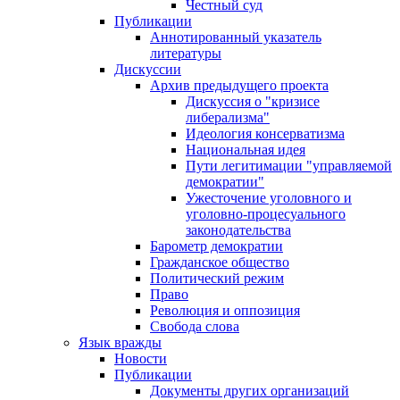
Честный суд
Публикации
Аннотированный указатель
литературы
Дискуссии
Архив предыдущего проекта
Дискуссия о "кризисе
либерализма"
Идеология консерватизма
Национальная идея
Пути легитимации "управляемой
демократии"
Ужесточение уголовного и
уголовно-процесуального
законодательства
Барометр демократии
Гражданское общество
Политический режим
Право
Революция и оппозиция
Свобода слова
Язык вражды
Новости
Публикации
Документы других организаций