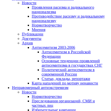
Новости
Проявления расизма и радикального
национализма
Противодействие расизму и радикальному
национализму
Нормотворчество
Мнения
Публикации
Документы
Архив
Антисемитизм 2003-2006
Антисемитизм в Российской
Федерации
Основные тенденции проявлений
антисемитизма в государствах СНГ
Политический антисемитизм в
современной России
Статьи, доклады, репортажи
Карта нападений по мотиву ненависти
Неправомерный антиэкстремизм
Новости
Нормотворчество
Преследования организаций, СМИ и
частных лиц
Избирательные кампании