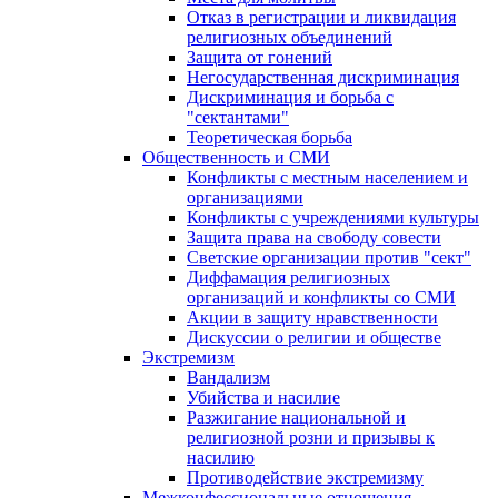
Отказ в регистрации и ликвидация
религиозных объединений
Защита от гонений
Негосударственная дискриминация
Дискриминация и борьба с
"сектантами"
Теоретическая борьба
Общественность и СМИ
Конфликты с местным населением и
организациями
Конфликты с учреждениями культуры
Защита права на свободу совести
Светские организации против "сект"
Диффамация религиозных
организаций и конфликты со СМИ
Акции в защиту нравственности
Дискуссии о религии и обществе
Экстремизм
Вандализм
Убийства и насилие
Разжигание национальной и
религиозной розни и призывы к
насилию
Противодействие экстремизму
Межконфессиональные отношения