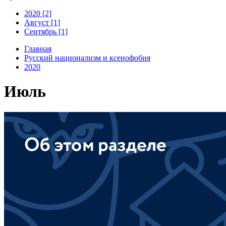
2020 [2]
Август [1]
Сентябрь [1]
Главная
Русский национализм и ксенофобия
2020
Июль