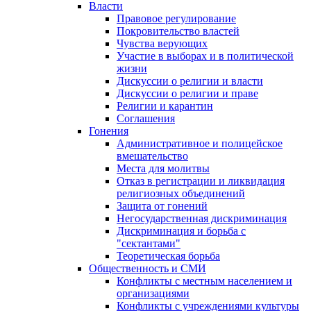
Власти
Правовое регулирование
Покровительство властей
Чувства верующих
Участие в выборах и в политической
жизни
Дискуссии о религии и власти
Дискуссии о религии и праве
Религии и карантин
Соглашения
Гонения
Административное и полицейское
вмешательство
Места для молитвы
Отказ в регистрации и ликвидация
религиозных объединений
Защита от гонений
Негосударственная дискриминация
Дискриминация и борьба с
"сектантами"
Теоретическая борьба
Общественность и СМИ
Конфликты с местным населением и
организациями
Конфликты с учреждениями культуры