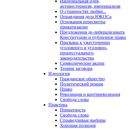
Национальная идея,
антивестернизм, империализм
О странностях любви...
Оправдания дела ЮКОСа
Основания пересмотра
приватизации
Предложения де-либерализовать
Конституцию и публичное право
Призывы к ужесточению
уголовного и уголовно-
процессуального
законодательства
Символические акции
Теории заговора
Идеология
Гражданское общество
Политический режим
Право
Революция и контрреволюция
Свобода слова
Практика
Приватность
Свобода слова
Справедливые выборы
Хорошая полиция