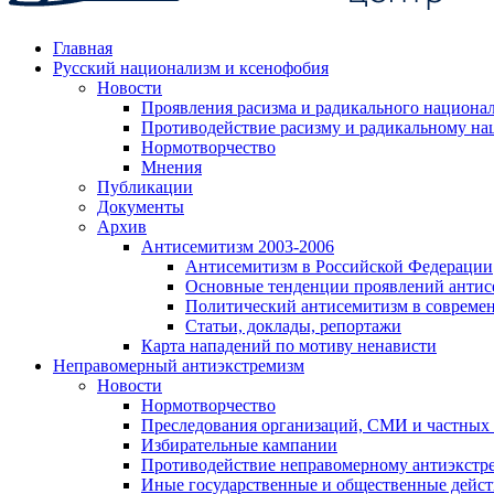
Главная
Русский национализм и ксенофобия
Новости
Проявления расизма и радикального национа
Противодействие расизму и радикальному на
Нормотворчество
Мнения
Публикации
Документы
Архив
Антисемитизм 2003-2006
Антисемитизм в Российской Федерации
Основные тенденции проявлений антис
Политический антисемитизм в совреме
Статьи, доклады, репортажи
Карта нападений по мотиву ненависти
Неправомерный антиэкстремизм
Новости
Нормотворчество
Преследования организаций, СМИ и частных
Избирательные кампании
Противодействие неправомерному антиэкстр
Иные государственные и общественные дейст