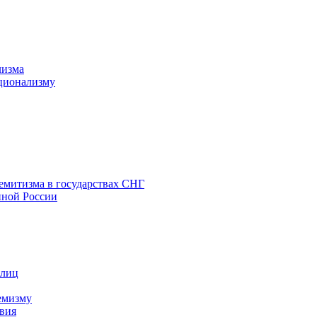
лизма
ционализму
емитизма в государствах СНГ
нной России
 лиц
емизму
вия