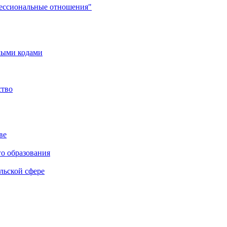
фессиональные отношения"
мыми кодами
ство
ве
го образования
льской сфере