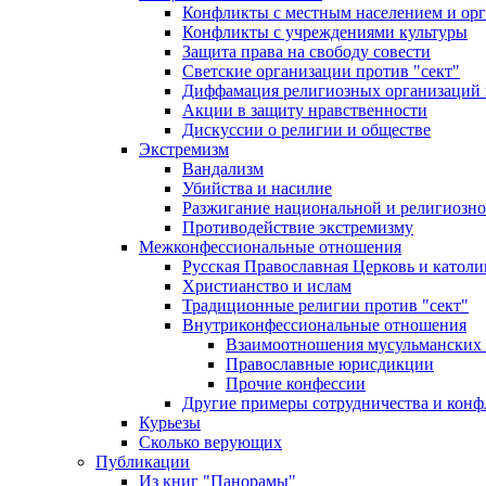
Конфликты с местным населением и ор
Конфликты с учреждениями культуры
Защита права на свободу совести
Светские организации против "сект"
Диффамация религиозных организаций
Акции в защиту нравственности
Дискуссии о религии и обществе
Экстремизм
Вандализм
Убийства и насилие
Разжигание национальной и религиозно
Противодействие экстремизму
Межконфессиональные отношения
Русская Православная Церковь и католи
Христианство и ислам
Традиционные религии против "сект"
Внутриконфессиональные отношения
Взаимоотношения мусульманских 
Православные юрисдикции
Прочие конфессии
Другие примеры сотрудничества и конф
Курьезы
Сколько верующих
Публикации
Из книг "Панорамы"