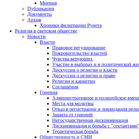
Мнения
Публикации
Документы
Архив
Хроники фильтрации Рунета
Религия в светском обществе
Новости
Власти
Правовое регулирование
Покровительство властей
Чувства верующих
Участие в выборах и в политической ж
Дискуссии о религии и власти
Дискуссии о религии и праве
Религии и карантин
Соглашения
Гонения
Административное и полицейское вмеш
Места для молитвы
Отказ в регистрации и ликвидация рел
Защита от гонений
Негосударственная дискриминация
Дискриминация и борьба с "сектантами
Теоретическая борьба
Общественность и СМИ