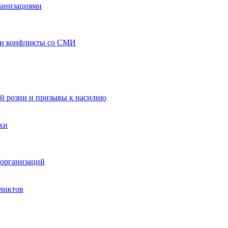
ганизациями
 и конфликты со СМИ
й розни и призывы к насилию
ки
организаций
ликтов