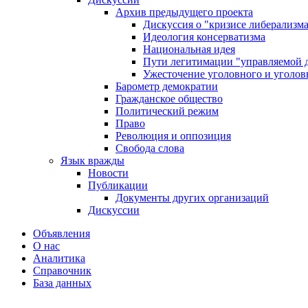
Архив предыдущего проекта
Дискуссия о "кризисе либерализм
Идеология консерватизма
Национальная идея
Пути легитимации "управляемой 
Ужесточение уголовного и уголов
Барометр демократии
Гражданское общество
Политический режим
Право
Революция и оппозиция
Свобода слова
Язык вражды
Новости
Публикации
Документы других организаций
Дискуссии
Объявления
О нас
Аналитика
Справочник
База данных