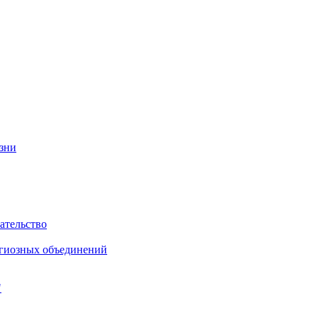
изни
ательство
игиозных объединений
"