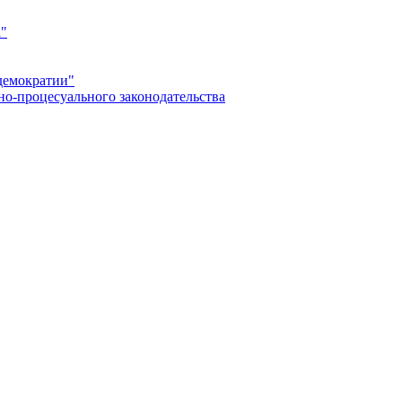
а"
демократии"
но-процесуального законодательства