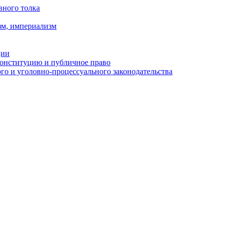
вного толка
зм, империализм
ции
Конституцию и публичное право
о и уголовно-процессуального законодательства