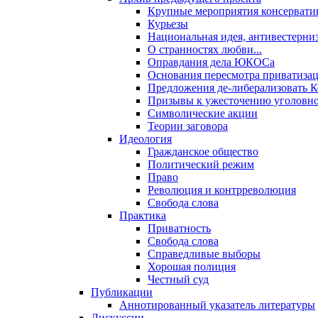
Крупные мероприятия консервати
Курьезы
Национальная идея, антивестерни
О странностях любви...
Оправдания дела ЮКОСа
Основания пересмотра приватиза
Предложения де-либерализовать 
Призывы к ужесточению уголовног
Символические акции
Теории заговора
Идеология
Гражданское общество
Политический режим
Право
Революция и контрреволюция
Свобода слова
Практика
Приватность
Свобода слова
Справедливые выборы
Хорошая полиция
Честный суд
Публикации
Аннотированный указатель литературы
Дискуссии