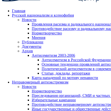
Главная
Русский национализм и ксенофобия
Новости
Проявления расизма и радикального национа
Противодействие расизму и радикальному на
Нормотворчество
Мнения
Публикации
Документы
Архив
Антисемитизм 2003-2006
Антисемитизм в Российской Федерации
Основные тенденции проявлений антис
Политический антисемитизм в совреме
Статьи, доклады, репортажи
Карта нападений по мотиву ненависти
Неправомерный антиэкстремизм
Новости
Нормотворчество
Преследования организаций, СМИ и частных
Избирательные кампании
Противодействие неправомерному антиэкстр
Иные государственные и общественные дейст