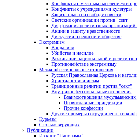
Конфликты с местным населением и ор
Конфликты с учреждениями культуры
Защита права на свободу совести
Светские организации против "сект"
Диффамация религиозных организаций
Акции в защиту нравственности
Дискуссии о религии и обществе
Экстремизм
Вандализм
Убийства и насилие
Разжигание национальной и религиозно
Противодействие экстремизму
Межконфессиональные отношения
Русская Православная Церковь и католи
Христианство и ислам
Традиционные религии против "сект"
Внутриконфессиональные отношения
Взаимоотношения мусульманских 
Православные юрисдикции
Прочие конфессии
Другие примеры сотрудничества и конф
Курьезы
Сколько верующих
Публикации
Из книг "Панорамы"