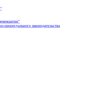
а"
демократии"
но-процесуального законодательства