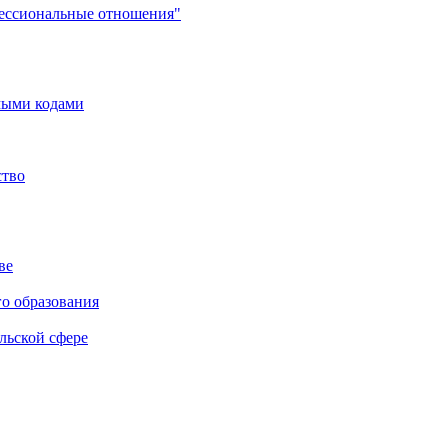
фессиональные отношения"
мыми кодами
ство
ве
го образования
льской сфере