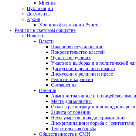
Мнения
Публикации
Документы
Архив
Хроники фильтрации Рунета
Религия в светском обществе
Новости
Власти
Правовое регулирование
Покровительство властей
Чувства верующих
Участие в выборах и в политической ж
Дискуссии о религии и власти
Дискуссии о религии и праве
Религии и карантин
Соглашения
Гонения
Административное и полицейское вмеш
Места для молитвы
Отказ в регистрации и ликвидация рел
Защита от гонений
Негосударственная дискриминация
Дискриминация и борьба с "сектантами
Теоретическая борьба
Общественность и СМИ