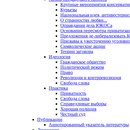
Крупные мероприятия консервати
Курьезы
Национальная идея, антивестерни
О странностях любви...
Оправдания дела ЮКОСа
Основания пересмотра приватиза
Предложения де-либерализовать 
Призывы к ужесточению уголовног
Символические акции
Теории заговора
Идеология
Гражданское общество
Политический режим
Право
Революция и контрреволюция
Свобода слова
Практика
Приватность
Свобода слова
Справедливые выборы
Хорошая полиция
Честный суд
Публикации
Аннотированный указатель литературы
Дискуссии