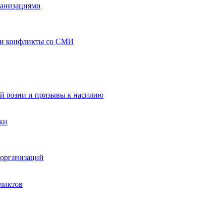
ганизациями
 и конфликты со СМИ
й розни и призывы к насилию
ки
организаций
ликтов