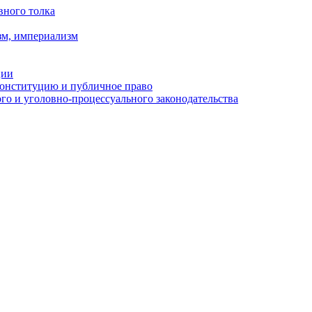
вного толка
зм, империализм
ции
Конституцию и публичное право
о и уголовно-процессуального законодательства