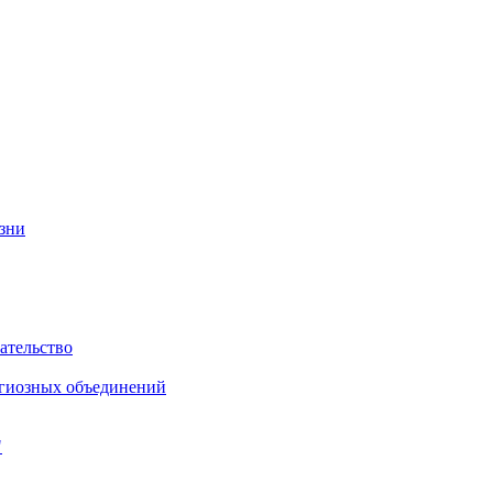
изни
ательство
игиозных объединений
"