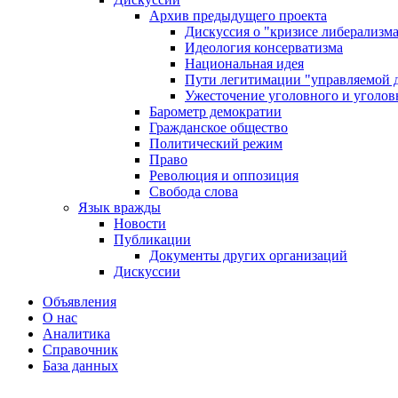
Архив предыдущего проекта
Дискуссия о "кризисе либерализм
Идеология консерватизма
Национальная идея
Пути легитимации "управляемой 
Ужесточение уголовного и уголов
Барометр демократии
Гражданское общество
Политический режим
Право
Революция и оппозиция
Свобода слова
Язык вражды
Новости
Публикации
Документы других организаций
Дискуссии
Объявления
О нас
Аналитика
Справочник
База данных