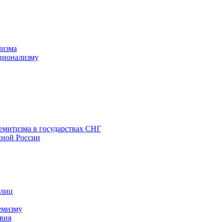
лизма
ционализму
емитизма в государствах СНГ
нной России
 лиц
емизму
вия