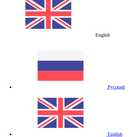
English
Русский
English