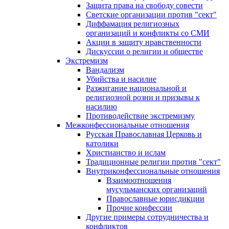
Защита права на свободу совести
Светские организации против "сект"
Диффамация религиозных
организаций и конфликты со СМИ
Акции в защиту нравственности
Дискуссии о религии и обществе
Экстремизм
Вандализм
Убийства и насилие
Разжигание национальной и
религиозной розни и призывы к
насилию
Противодействие экстремизму
Межконфессиональные отношения
Русская Православная Церковь и
католики
Христианство и ислам
Традиционные религии против "сект"
Внутриконфессиональные отношения
Взаимоотношения
мусульманских организаций
Православные юрисдикции
Прочие конфессии
Другие примеры сотрудничества и
конфликтов