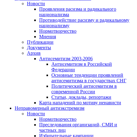
Новости
Проявления расизма и радикального
национализма
Противодействие расизму и радикальному
национализму
Нормотворчество
Мнения
Публикации
Документы
Архив
Антисемитизм 2003-2006
Антисемитизм в Российской
Федерации
Основные тенденции проявлений
антисемитизма в государствах СНГ
Политический антисемитизм в
современной России
Статьи, доклады, репортажи
Карта нападений по мотиву ненависти
Неправомерный антиэкстремизм
Новости
Нормотворчество
Преследования организаций, СМИ и
частных лиц
Избирательные кампании