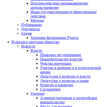
Противодействие неправомерному
антиэкстремизму
Иные государственные и общественные
действия
Мнения
Публикации
Документы
Архив
Хроники фильтрации Рунета
Религия в светском обществе
Новости
Власти
Правовое регулирование
Покровительство властей
Чувства верующих
Участие в выборах и в политической
жизни
Дискуссии о религии и власти
Дискуссии о религии и праве
Религии и карантин
Соглашения
Гонения
Административное и полицейское
вмешательство
Места для молитвы