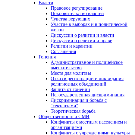
Власти
Правовое регулирование
Покровительство властей
Чувства верующих
Участие в выборах и в политической
жизни
Дискуссии о религии и власти
Дискуссии о религии и праве
Религии и карантин
Соглашения
Гонения
Административное и полицейское
вмешательство
Места для молитвы
Отказ в регистрации и ликвидация
религиозных объединений
Защита от гонений
Негосударственная дискриминация
Дискриминация и борьба с
"сектантами"
Теоретическая борьба
Общественность и СМИ
Конфликты с местным населением и
организациями
Конфликты с учреждениями культуры