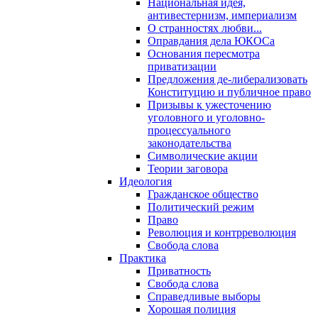
Национальная идея,
антивестернизм, империализм
О странностях любви...
Оправдания дела ЮКОСа
Основания пересмотра
приватизации
Предложения де-либерализовать
Конституцию и публичное право
Призывы к ужесточению
уголовного и уголовно-
процессуального
законодательства
Символические акции
Теории заговора
Идеология
Гражданское общество
Политический режим
Право
Революция и контрреволюция
Свобода слова
Практика
Приватность
Свобода слова
Справедливые выборы
Хорошая полиция