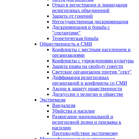
Отказ в регистрации и ликвидация
религиозных объединений
Защита от гонений
Негосударственная дискриминация
Дискриминация и борьба с
"сектантами"
Теоретическая борьба
Общественность и СМИ
Конфликты с местным населением и
организациями
Конфликты с учреждениями культуры
Защита права на свободу совести
Светские организации против "сект"
Диффамация религиозных
организаций и конфликты со СМИ
Акции в защиту нравственности
Дискуссии о религии и обществе
Экстремизм
Вандализм
Убийства и насилие
Разжигание национальной и
религиозной розни и призывы к
насилию
Противодействие экстремизму
Межконфессиональные отношения