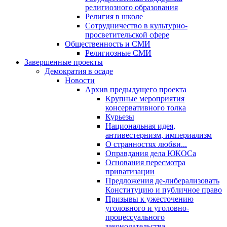
религиозного образования
Религия в школе
Сотрудничество в культурно-
просветительской сфере
Общественность и СМИ
Религиозные СМИ
Завершенные проекты
Демократия в осаде
Новости
Архив предыдущего проекта
Крупные мероприятия
консервативного толка
Курьезы
Национальная идея,
антивестернизм, империализм
О странностях любви...
Оправдания дела ЮКОСа
Основания пересмотра
приватизации
Предложения де-либерализовать
Конституцию и публичное право
Призывы к ужесточению
уголовного и уголовно-
процессуального
законодательства