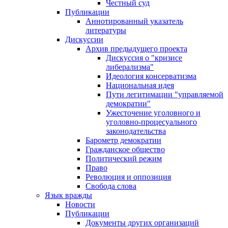
Честный суд
Публикации
Аннотированный указатель
литературы
Дискуссии
Архив предыдущего проекта
Дискуссия о "кризисе
либерализма"
Идеология консерватизма
Национальная идея
Пути легитимации "управляемой
демократии"
Ужесточение уголовного и
уголовно-процесуального
законодательства
Барометр демократии
Гражданское общество
Политический режим
Право
Революция и оппозиция
Свобода слова
Язык вражды
Новости
Публикации
Документы других организаций