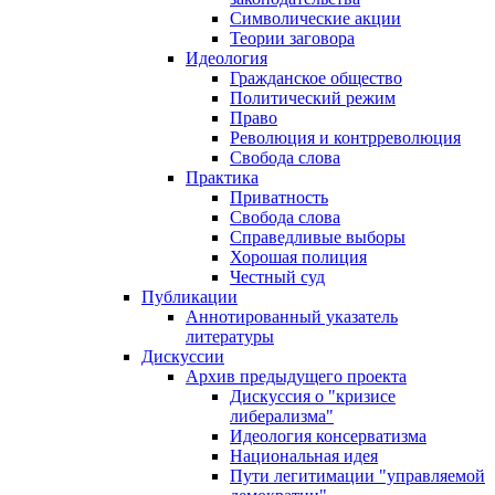
Символические акции
Теории заговора
Идеология
Гражданское общество
Политический режим
Право
Революция и контрреволюция
Свобода слова
Практика
Приватность
Свобода слова
Справедливые выборы
Хорошая полиция
Честный суд
Публикации
Аннотированный указатель
литературы
Дискуссии
Архив предыдущего проекта
Дискуссия о "кризисе
либерализма"
Идеология консерватизма
Национальная идея
Пути легитимации "управляемой