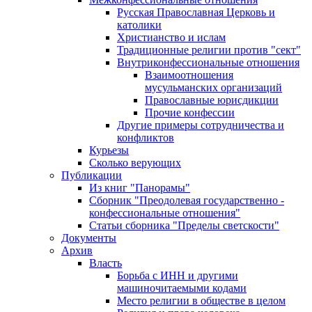
Русская Православная Церковь и
католики
Христианство и ислам
Традиционные религии против "сект"
Внутриконфессиональные отношения
Взаимоотношения
мусульманских организаций
Православные юрисдикции
Прочие конфессии
Другие примеры сотрудничества и
конфликтов
Курьезы
Сколько верующих
Публикации
Из книг "Панорамы"
Сборник "Преодолевая государственно -
конфессиональные отношения"
Статьи сборника "Пределы светскости"
Документы
Архив
Власть
Борьба с ИНН и другими
машиночитаемыми кодами
Место религии в обществе в целом