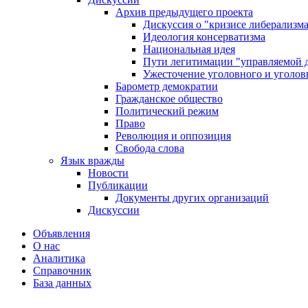
Архив предыдущего проекта
Дискуссия о "кризисе либерализм
Идеология консерватизма
Национальная идея
Пути легитимации "управляемой 
Ужесточение уголовного и уголов
Барометр демократии
Гражданское общество
Политический режим
Право
Революция и оппозиция
Свобода слова
Язык вражды
Новости
Публикации
Документы других организаций
Дискуссии
Объявления
О нас
Аналитика
Справочник
База данных