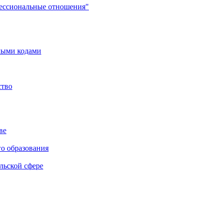
фессиональные отношения"
мыми кодами
ство
ве
го образования
льской сфере