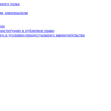
вного толка
зм, империализм
ции
Конституцию и публичное право
о и уголовно-процессуального законодательства