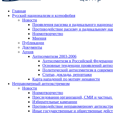
Главная
Русский национализм и ксенофобия
Новости
Проявления расизма и радикального национа
Противодействие расизму и радикальному на
Нормотворчество
Мнения
Публикации
Документы
Архив
Антисемитизм 2003-2006
Антисемитизм в Российской Федерации
Основные тенденции проявлений антис
Политический антисемитизм в совреме
Статьи, доклады, репортажи
Карта нападений по мотиву ненависти
Неправомерный антиэкстремизм
Новости
Нормотворчество
Преследования организаций, СМИ и частных
Избирательные кампании
Противодействие неправомерному антиэкстр
Иные государственные и общественные дейст