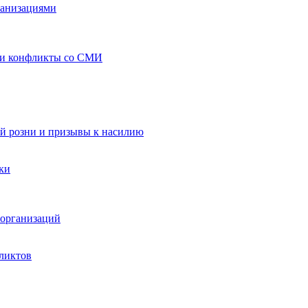
ганизациями
 и конфликты со СМИ
й розни и призывы к насилию
ки
организаций
ликтов