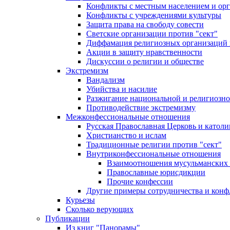
Конфликты с местным населением и ор
Конфликты с учреждениями культуры
Защита права на свободу совести
Светские организации против "сект"
Диффамация религиозных организаций
Акции в защиту нравственности
Дискуссии о религии и обществе
Экстремизм
Вандализм
Убийства и насилие
Разжигание национальной и религиозно
Противодействие экстремизму
Межконфессиональные отношения
Русская Православная Церковь и католи
Христианство и ислам
Традиционные религии против "сект"
Внутриконфессиональные отношения
Взаимоотношения мусульманских 
Православные юрисдикции
Прочие конфессии
Другие примеры сотрудничества и конф
Курьезы
Сколько верующих
Публикации
Из книг "Панорамы"