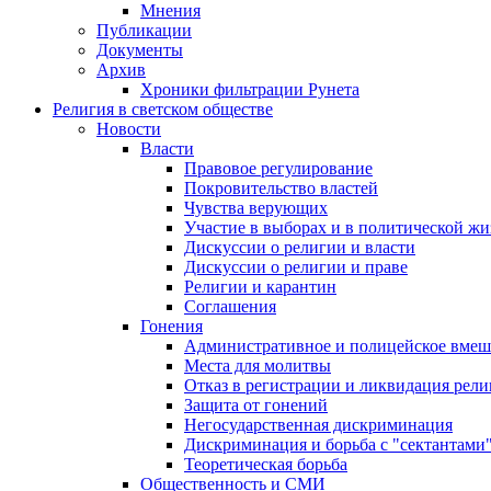
Мнения
Публикации
Документы
Архив
Хроники фильтрации Рунета
Религия в светском обществе
Новости
Власти
Правовое регулирование
Покровительство властей
Чувства верующих
Участие в выборах и в политической ж
Дискуссии о религии и власти
Дискуссии о религии и праве
Религии и карантин
Соглашения
Гонения
Административное и полицейское вмеш
Места для молитвы
Отказ в регистрации и ликвидация рел
Защита от гонений
Негосударственная дискриминация
Дискриминация и борьба с "сектантами
Теоретическая борьба
Общественность и СМИ