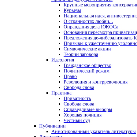
Крупные мероприятия консервати
Курьезы
Национальная идея, антивестерни
О странностях любви...
Оправдания дела ЮКОСа
Основания пересмотра приватиза
Предложения де-либерализовать 
Призывы к ужесточению уголовног
Символические акции
Теории заговора
Идеология
Гражданское общество
Политический режим
Право
Революция и контрреволюция
Свобода слова
Практика
Приватность
Свобода слова
Справедливые выборы
Хорошая полиция
Честный суд
Публикации
Аннотированный указатель литературы
Дискуссии