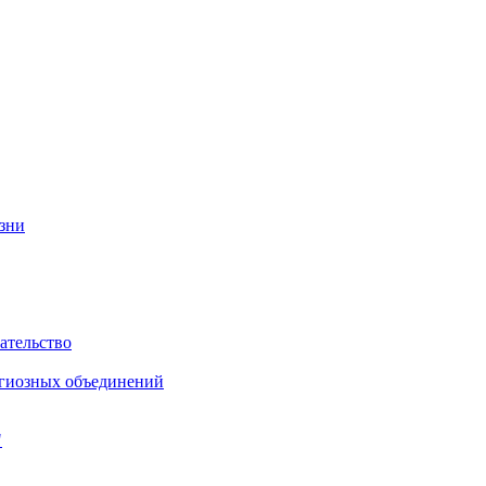
изни
ательство
игиозных объединений
"