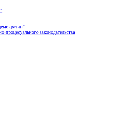
а"
демократии"
но-процесуального законодательства