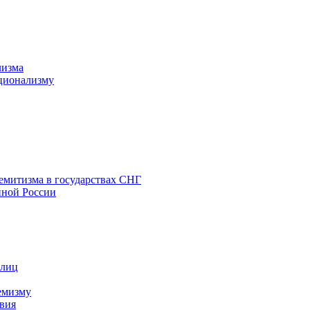
лизма
ционализму
емитизма в государствах СНГ
нной России
 лиц
емизму
вия