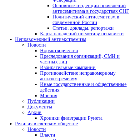
Основные тенденции проявлений
антисемитизма в государствах СНГ
Политический антисемитизм в
современной России
Статьи, доклады, репортажи
Карта нападений по мотиву ненависти
Неправомерный антиэкстремизм
Новости
Нормотворчество
Преследования организаций, СМИ и
частных лиц
Избирательные кампании
Противодействие неправомерному
антиэкстремизму
Иные государственные и общественные
действия
Мнения
Публикации
Документы
Архив
Хроники фильтрации Рунета
Религия в светском обществе
Новости
Власти