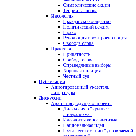
Символические акции
Теории заговора
Идеология
Гражданское общество
Политический режим
Право
Революция и контрреволюция
Свобода слова
Практика
Приватность
Свобода слова
Справедливые выборы
Хорошая полиция
Честный суд
Публикации
Аннотированный указатель
литературы
Дискуссии
Архив предыдущего проекта
Дискуссия о "кризисе
либерализма"
Идеология консерватизма
Национальная идея
Пути легитимации "управляемой