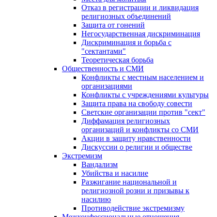
Отказ в регистрации и ликвидация
религиозных объединений
Защита от гонений
Негосударственная дискриминация
Дискриминация и борьба с
"сектантами"
Теоретическая борьба
Общественность и СМИ
Конфликты с местным населением и
организациями
Конфликты с учреждениями культуры
Защита права на свободу совести
Светские организации против "сект"
Диффамация религиозных
организаций и конфликты со СМИ
Акции в защиту нравственности
Дискуссии о религии и обществе
Экстремизм
Вандализм
Убийства и насилие
Разжигание национальной и
религиозной розни и призывы к
насилию
Противодействие экстремизму
Межконфессиональные отношения