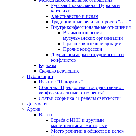
Русская Православная Церковь и
католики
Христианство и ислам
Традиционные религии против "сект"
Внутриконфессиональные отношения
Взаимоотношения
мусульманских организаций
Православные юрисдикции
Прочие конфессии
Другие примеры сотрудничества и
конфликтов
Курьезы
Сколько верующих
Публикации
Из книг "Панорамы"
Сборник "Преодолевая государственно -
конфессиональные отношения"
Статьи сборника "Пределы светскости"
Документы
Архив
Власть
Борьба с ИНН и другими
машиночитаемыми кодами
Место религии в обществе в целом