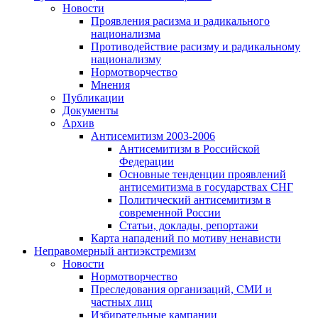
Новости
Проявления расизма и радикального
национализма
Противодействие расизму и радикальному
национализму
Нормотворчество
Мнения
Публикации
Документы
Архив
Антисемитизм 2003-2006
Антисемитизм в Российской
Федерации
Основные тенденции проявлений
антисемитизма в государствах СНГ
Политический антисемитизм в
современной России
Статьи, доклады, репортажи
Карта нападений по мотиву ненависти
Неправомерный антиэкстремизм
Новости
Нормотворчество
Преследования организаций, СМИ и
частных лиц
Избирательные кампании