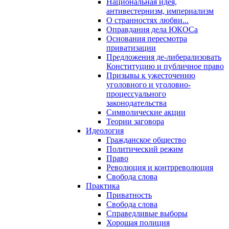
Национальная идея,
антивестернизм, империализм
О странностях любви...
Оправдания дела ЮКОСа
Основания пересмотра
приватизации
Предложения де-либерализовать
Конституцию и публичное право
Призывы к ужесточению
уголовного и уголовно-
процессуального
законодательства
Символические акции
Теории заговора
Идеология
Гражданское общество
Политический режим
Право
Революция и контрреволюция
Свобода слова
Практика
Приватность
Свобода слова
Справедливые выборы
Хорошая полиция