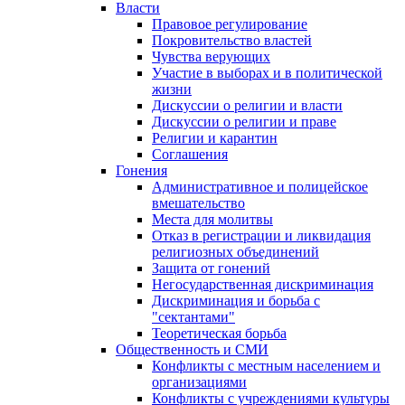
Власти
Правовое регулирование
Покровительство властей
Чувства верующих
Участие в выборах и в политической
жизни
Дискуссии о религии и власти
Дискуссии о религии и праве
Религии и карантин
Соглашения
Гонения
Административное и полицейское
вмешательство
Места для молитвы
Отказ в регистрации и ликвидация
религиозных объединений
Защита от гонений
Негосударственная дискриминация
Дискриминация и борьба с
"сектантами"
Теоретическая борьба
Общественность и СМИ
Конфликты с местным населением и
организациями
Конфликты с учреждениями культуры