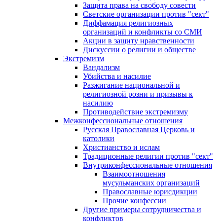
Защита права на свободу совести
Светские организации против "сект"
Диффамация религиозных
организаций и конфликты со СМИ
Акции в защиту нравственности
Дискуссии о религии и обществе
Экстремизм
Вандализм
Убийства и насилие
Разжигание национальной и
религиозной розни и призывы к
насилию
Противодействие экстремизму
Межконфессиональные отношения
Русская Православная Церковь и
католики
Христианство и ислам
Традиционные религии против "сект"
Внутриконфессиональные отношения
Взаимоотношения
мусульманских организаций
Православные юрисдикции
Прочие конфессии
Другие примеры сотрудничества и
конфликтов