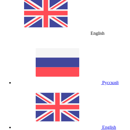
English
Русский
English