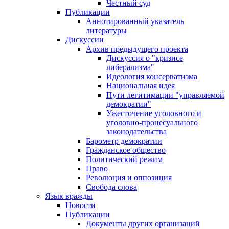
Честный суд
Публикации
Аннотированный указатель
литературы
Дискуссии
Архив предыдущего проекта
Дискуссия о "кризисе
либерализма"
Идеология консерватизма
Национальная идея
Пути легитимации "управляемой
демократии"
Ужесточение уголовного и
уголовно-процесуального
законодательства
Барометр демократии
Гражданское общество
Политический режим
Право
Революция и оппозиция
Свобода слова
Язык вражды
Новости
Публикации
Документы других организаций