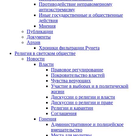
Противодействие неправомерному
антиэкстремизму
Иные государственные и общественные
действия
Мнения
Публикации
Документы
Архив
Хроники фильтрации Рунета
Религия в светском обществе
Новости
Власти
Правовое регулирование
Покровительство властей
Чувства верующих
Участие в выборах и в политической
жизни
Дискуссии о религии и власти
Дискуссии о религии и праве
Религии и карантин
Соглашения
Гонения
Административное и полицейское
вмешательство
Места для молитвы