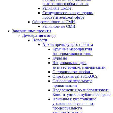
религиозного образования
Религия в школе
Сотрудничество в культурно-
просветительской сфере
Общественность и СМИ
Религиозные СМИ
Завершенные проекты
Демократия в осаде
Новости
Архив предыдущего проекта
Крупные мероприятия
консервативного толка
Курьезы
Национальная идея,
антивестернизм, империализм
О странностях любви...
Оправдания дела ЮКОСа
Основания пересмотра
приватизации
Предложения де-либерализовать
Конституцию и публичное право
Призывы к ужесточению
уголовного и уголовно-
процессуального
законодательства