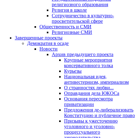
религиозного образования
Религия в школе
Сотрудничество в культурно-
просветительской сфере
Общественность и СМИ
Религиозные СМИ
Завершенные проекты
Демократия в осаде
Новости
Архив предыдущего проекта
Крупные мероприятия
консервативного толка
Курьезы
Национальная идея,
антивестернизм, империализм
О странностях любви...
Оправдания дела ЮКОСа
Основания пересмотра
приватизации
Предложения де-либерализовать
Конституцию и публичное право
Призывы к ужесточению
уголовного и уголовно-
процессуального
законодательства