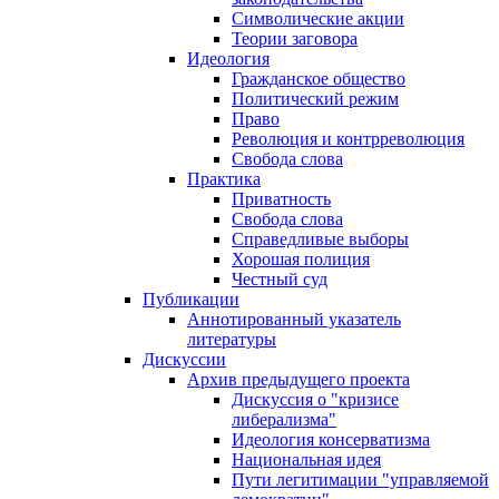
Символические акции
Теории заговора
Идеология
Гражданское общество
Политический режим
Право
Революция и контрреволюция
Свобода слова
Практика
Приватность
Свобода слова
Справедливые выборы
Хорошая полиция
Честный суд
Публикации
Аннотированный указатель
литературы
Дискуссии
Архив предыдущего проекта
Дискуссия о "кризисе
либерализма"
Идеология консерватизма
Национальная идея
Пути легитимации "управляемой