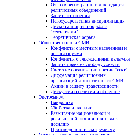
Отказ в регистрации и ликвидация
религиозных объединений
Защита от гонений
Негосударственная дискриминация
Дискриминация и борьба с
"сектантами"
Теоретическая борьба
Общественность и СМИ
Конфликты с местным населением и
организациями
Конфликты с учреждениями культуры
Защита права на свободу совести
Светские организации против "сект"
Диффамация религиозных
организаций и конфликты со СМИ
Акции в защиту нравственности
Дискуссии о религии и обществе
Экстремизм
Вандализм
Убийства и насилие
Разжигание национальной и
религиозной розни и призывы к
насилию
Противодействие экстремизму
Межконфессиональные отношения