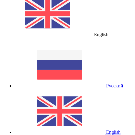
English
Русский
English