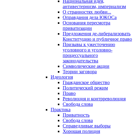
Национальная идея,
антивестернизм, империализм
О странностях любви...
Оправдания дела ЮКОСа
Основания пересмотра
приватизации
Предложения де-либерализовать
Конституцию и публичное право
Призывы к ужесточению
уголовного и уголовно-
процессуального
законодательства
Символические акции
Теории заговора
Идеология
Гражданское общество
Политический режим
Право
Революция и контрреволюция
Свобода слова
Практика
Приватность
Свобода слова
Справедливые выборы
Хорошая полиция