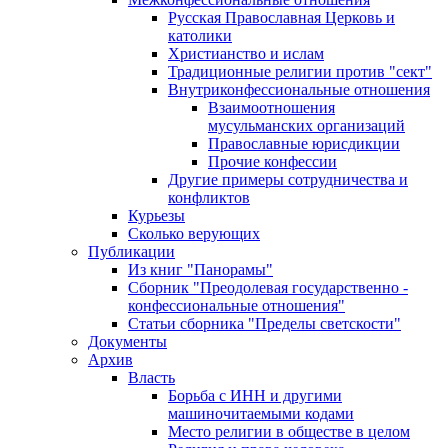
Русская Православная Церковь и
католики
Христианство и ислам
Традиционные религии против "сект"
Внутриконфессиональные отношения
Взаимоотношения
мусульманских организаций
Православные юрисдикции
Прочие конфессии
Другие примеры сотрудничества и
конфликтов
Курьезы
Сколько верующих
Публикации
Из книг "Панорамы"
Сборник "Преодолевая государственно -
конфессиональные отношения"
Статьи сборника "Пределы светскости"
Документы
Архив
Власть
Борьба с ИНН и другими
машиночитаемыми кодами
Место религии в обществе в целом