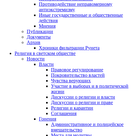
Противодействие неправомерному
антиэкстремизму
Иные государственные и общественные
действия
Мнения
Публикации
Документы
Архив
Хроники фильтрации Рунета
Религия в светском обществе
Новости
Власти
Правовое регулирование
Покровительство властей
Чувства верующих
Участие в выборах и в политической
жизни
Дискуссии о религии и власти
Дискуссии о религии и праве
Религии и карантин
Соглашения
Гонения
Административное и полицейское
вмешательство
Места для молитвы