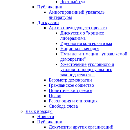
Честный суд
Публикации
Аннотированный указатель
литературы
Дискуссии
Архив предыдущего проекта
Дискуссия о "кризисе
либерализма"
Идеология консерватизма
Национальная идея
Пути легитимации "управляемой
демократии"
Ужесточение уголовного и
уголовно-процесуального
законодательства
Барометр демократии
Гражданское общество
Политический режим
Право
Революция и оппозиция
Свобода слова
Язык вражды
Новости
Публикации
Документы других организаций