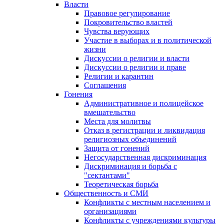
Власти
Правовое регулирование
Покровительство властей
Чувства верующих
Участие в выборах и в политической
жизни
Дискуссии о религии и власти
Дискуссии о религии и праве
Религии и карантин
Соглашения
Гонения
Административное и полицейское
вмешательство
Места для молитвы
Отказ в регистрации и ликвидация
религиозных объединений
Защита от гонений
Негосударственная дискриминация
Дискриминация и борьба с
"сектантами"
Теоретическая борьба
Общественность и СМИ
Конфликты с местным населением и
организациями
Конфликты с учреждениями культуры