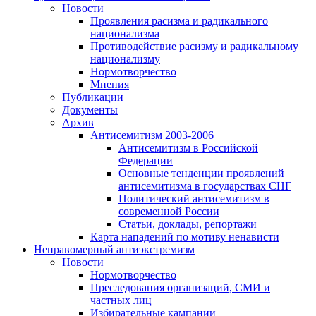
Новости
Проявления расизма и радикального
национализма
Противодействие расизму и радикальному
национализму
Нормотворчество
Мнения
Публикации
Документы
Архив
Антисемитизм 2003-2006
Антисемитизм в Российской
Федерации
Основные тенденции проявлений
антисемитизма в государствах СНГ
Политический антисемитизм в
современной России
Статьи, доклады, репортажи
Карта нападений по мотиву ненависти
Неправомерный антиэкстремизм
Новости
Нормотворчество
Преследования организаций, СМИ и
частных лиц
Избирательные кампании