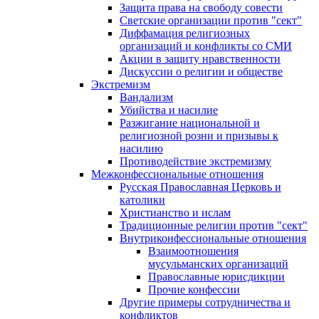
Защита права на свободу совести
Светские организации против "сект"
Диффамация религиозных
организаций и конфликты со СМИ
Акции в защиту нравственности
Дискуссии о религии и обществе
Экстремизм
Вандализм
Убийства и насилие
Разжигание национальной и
религиозной розни и призывы к
насилию
Противодействие экстремизму
Межконфессиональные отношения
Русская Православная Церковь и
католики
Христианство и ислам
Традиционные религии против "сект"
Внутриконфессиональные отношения
Взаимоотношения
мусульманских организаций
Православные юрисдикции
Прочие конфессии
Другие примеры сотрудничества и
конфликтов