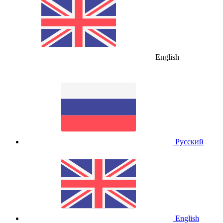
English
Русский
English