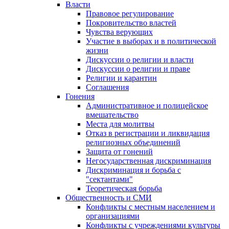
Власти
Правовое регулирование
Покровительство властей
Чувства верующих
Участие в выборах и в политической
жизни
Дискуссии о религии и власти
Дискуссии о религии и праве
Религии и карантин
Соглашения
Гонения
Административное и полицейское
вмешательство
Места для молитвы
Отказ в регистрации и ликвидация
религиозных объединений
Защита от гонений
Негосударственная дискриминация
Дискриминация и борьба с
"сектантами"
Теоретическая борьба
Общественность и СМИ
Конфликты с местным населением и
организациями
Конфликты с учреждениями культуры