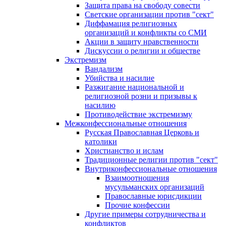
Защита права на свободу совести
Светские организации против "сект"
Диффамация религиозных
организаций и конфликты со СМИ
Акции в защиту нравственности
Дискуссии о религии и обществе
Экстремизм
Вандализм
Убийства и насилие
Разжигание национальной и
религиозной розни и призывы к
насилию
Противодействие экстремизму
Межконфессиональные отношения
Русская Православная Церковь и
католики
Христианство и ислам
Традиционные религии против "сект"
Внутриконфессиональные отношения
Взаимоотношения
мусульманских организаций
Православные юрисдикции
Прочие конфессии
Другие примеры сотрудничества и
конфликтов