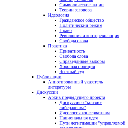
Символические акции
Теории заговора
Идеология
Гражданское общество
Политический режим
Право
Революция и контрреволюция
Свобода слова
Практика
Приватность
Свобода слова
Справедливые выборы
Хорошая полиция
Честный суд
Публикации
Аннотированный указатель
литературы
Дискуссии
Архив предыдущего проекта
Дискуссия о "кризисе
либерализма"
Идеология консерватизма
Национальная идея
Пути легитимации "управляемой