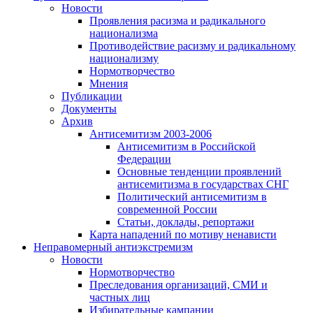
Новости
Проявления расизма и радикального
национализма
Противодействие расизму и радикальному
национализму
Нормотворчество
Мнения
Публикации
Документы
Архив
Антисемитизм 2003-2006
Антисемитизм в Российской
Федерации
Основные тенденции проявлений
антисемитизма в государствах СНГ
Политический антисемитизм в
современной России
Статьи, доклады, репортажи
Карта нападений по мотиву ненависти
Неправомерный антиэкстремизм
Новости
Нормотворчество
Преследования организаций, СМИ и
частных лиц
Избирательные кампании