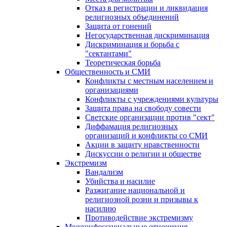
Отказ в регистрации и ликвидация
религиозных объединений
Защита от гонений
Негосударственная дискриминация
Дискриминация и борьба с
"сектантами"
Теоретическая борьба
Общественность и СМИ
Конфликты с местным населением и
организациями
Конфликты с учреждениями культуры
Защита права на свободу совести
Светские организации против "сект"
Диффамация религиозных
организаций и конфликты со СМИ
Акции в защиту нравственности
Дискуссии о религии и обществе
Экстремизм
Вандализм
Убийства и насилие
Разжигание национальной и
религиозной розни и призывы к
насилию
Противодействие экстремизму
Межконфессиональные отношения