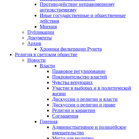
Противодействие неправомерному
антиэкстремизму
Иные государственные и общественные
действия
Мнения
Публикации
Документы
Архив
Хроники фильтрации Рунета
Религия в светском обществе
Новости
Власти
Правовое регулирование
Покровительство властей
Чувства верующих
Участие в выборах и в политической
жизни
Дискуссии о религии и власти
Дискуссии о религии и праве
Религии и карантин
Соглашения
Гонения
Административное и полицейское
вмешательство
Места для молитвы