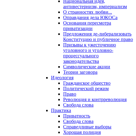
Национальная идея,
антивестернизм, империализм
О странностях любви...
Оправдания дела ЮКОСа
Основания пересмотра
приватизации
Предложения де-либерализовать
Конституцию и публичное право
Призывы к ужесточению
уголовного и уголовно-
процессуального
законодательства
Символические акции
Теории заговора
Идеология
Гражданское общество
Политический режим
Право
Революция и контрреволюция
Свобода слова
Практика
Приватность
Свобода слова
Справедливые выборы
Хорошая полиция