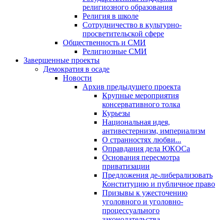
религиозного образования
Религия в школе
Сотрудничество в культурно-
просветительской сфере
Общественность и СМИ
Религиозные СМИ
Завершенные проекты
Демократия в осаде
Новости
Архив предыдущего проекта
Крупные мероприятия
консервативного толка
Курьезы
Национальная идея,
антивестернизм, империализм
О странностях любви...
Оправдания дела ЮКОСа
Основания пересмотра
приватизации
Предложения де-либерализовать
Конституцию и публичное право
Призывы к ужесточению
уголовного и уголовно-
процессуального
законодательства