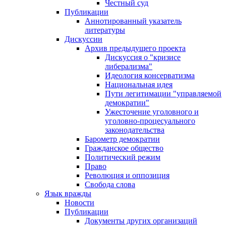
Честный суд
Публикации
Аннотированный указатель
литературы
Дискуссии
Архив предыдущего проекта
Дискуссия о "кризисе
либерализма"
Идеология консерватизма
Национальная идея
Пути легитимации "управляемой
демократии"
Ужесточение уголовного и
уголовно-процесуального
законодательства
Барометр демократии
Гражданское общество
Политический режим
Право
Революция и оппозиция
Свобода слова
Язык вражды
Новости
Публикации
Документы других организаций