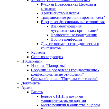
Русская Православная Церковь и
католики
Христианство и ислам
Традиционные религии против "сект"
Внутриконфессиональные отношения
Взаимоотношения
мусульманских организаций
Православные юрисдикции
Прочие конфессии
Другие примеры сотрудничества и
конфликтов
Курьезы
Сколько верующих
Публикации
Из книг "Панорамы"
Сборник "Преодолевая государственно -
конфессиональные отношения"
Статьи сборника "Пределы светскости"
Документы
Архив
Власть
Борьба с ИНН и другими
машиночитаемыми кодами
Место религии в обществе в целом