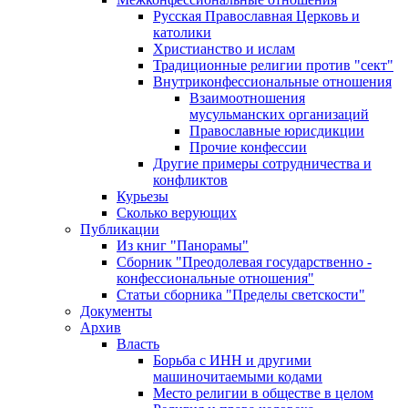
Русская Православная Церковь и
католики
Христианство и ислам
Традиционные религии против "сект"
Внутриконфессиональные отношения
Взаимоотношения
мусульманских организаций
Православные юрисдикции
Прочие конфессии
Другие примеры сотрудничества и
конфликтов
Курьезы
Сколько верующих
Публикации
Из книг "Панорамы"
Сборник "Преодолевая государственно -
конфессиональные отношения"
Статьи сборника "Пределы светскости"
Документы
Архив
Власть
Борьба с ИНН и другими
машиночитаемыми кодами
Место религии в обществе в целом