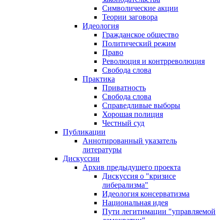
Символические акции
Теории заговора
Идеология
Гражданское общество
Политический режим
Право
Революция и контрреволюция
Свобода слова
Практика
Приватность
Свобода слова
Справедливые выборы
Хорошая полиция
Честный суд
Публикации
Аннотированный указатель
литературы
Дискуссии
Архив предыдущего проекта
Дискуссия о "кризисе
либерализма"
Идеология консерватизма
Национальная идея
Пути легитимации "управляемой