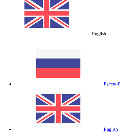
English
Русский
English