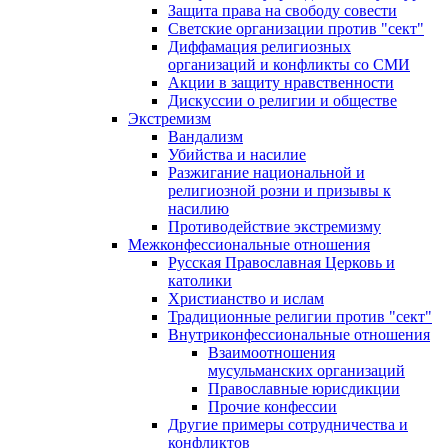
Защита права на свободу совести
Светские организации против "сект"
Диффамация религиозных
организаций и конфликты со СМИ
Акции в защиту нравственности
Дискуссии о религии и обществе
Экстремизм
Вандализм
Убийства и насилие
Разжигание национальной и
религиозной розни и призывы к
насилию
Противодействие экстремизму
Межконфессиональные отношения
Русская Православная Церковь и
католики
Христианство и ислам
Традиционные религии против "сект"
Внутриконфессиональные отношения
Взаимоотношения
мусульманских организаций
Православные юрисдикции
Прочие конфессии
Другие примеры сотрудничества и
конфликтов