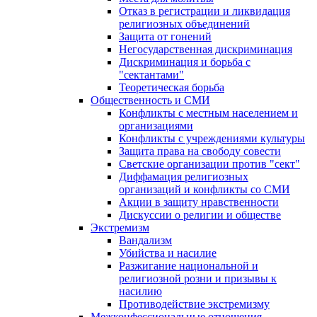
Отказ в регистрации и ликвидация
религиозных объединений
Защита от гонений
Негосударственная дискриминация
Дискриминация и борьба с
"сектантами"
Теоретическая борьба
Общественность и СМИ
Конфликты с местным населением и
организациями
Конфликты с учреждениями культуры
Защита права на свободу совести
Светские организации против "сект"
Диффамация религиозных
организаций и конфликты со СМИ
Акции в защиту нравственности
Дискуссии о религии и обществе
Экстремизм
Вандализм
Убийства и насилие
Разжигание национальной и
религиозной розни и призывы к
насилию
Противодействие экстремизму
Межконфессиональные отношения