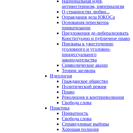
Национальная идея,
антивестернизм, империализм
О странностях любви...
Оправдания дела ЮКОСа
Основания пересмотра
приватизации
Предложения де-либерализовать
Конституцию и публичное право
Призывы к ужесточению
уголовного и уголовно-
процессуального
законодательства
Символические акции
Теории заговора
Идеология
Гражданское общество
Политический режим
Право
Революция и контрреволюция
Свобода слова
Практика
Приватность
Свобода слова
Справедливые выборы
Хорошая полиция