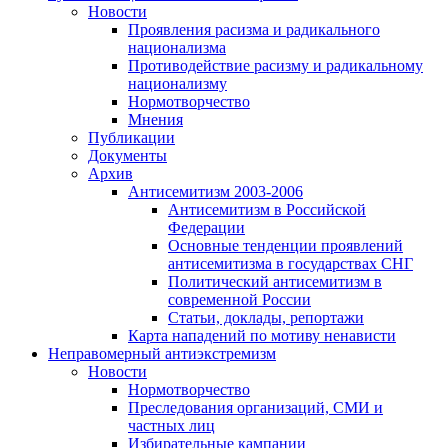
Новости
Проявления расизма и радикального
национализма
Противодействие расизму и радикальному
национализму
Нормотворчество
Мнения
Публикации
Документы
Архив
Антисемитизм 2003-2006
Антисемитизм в Российской
Федерации
Основные тенденции проявлений
антисемитизма в государствах СНГ
Политический антисемитизм в
современной России
Статьи, доклады, репортажи
Карта нападений по мотиву ненависти
Неправомерный антиэкстремизм
Новости
Нормотворчество
Преследования организаций, СМИ и
частных лиц
Избирательные кампании