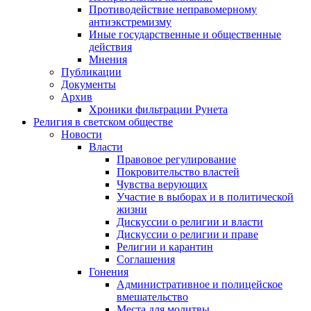
Противодействие неправомерному
антиэкстремизму
Иные государственные и общественные
действия
Мнения
Публикации
Документы
Архив
Хроники фильтрации Рунета
Религия в светском обществе
Новости
Власти
Правовое регулирование
Покровительство властей
Чувства верующих
Участие в выборах и в политической
жизни
Дискуссии о религии и власти
Дискуссии о религии и праве
Религии и карантин
Соглашения
Гонения
Административное и полицейское
вмешательство
Места для молитвы