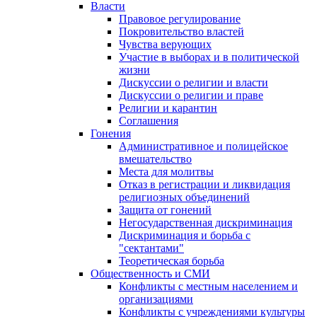
Власти
Правовое регулирование
Покровительство властей
Чувства верующих
Участие в выборах и в политической
жизни
Дискуссии о религии и власти
Дискуссии о религии и праве
Религии и карантин
Соглашения
Гонения
Административное и полицейское
вмешательство
Места для молитвы
Отказ в регистрации и ликвидация
религиозных объединений
Защита от гонений
Негосударственная дискриминация
Дискриминация и борьба с
"сектантами"
Теоретическая борьба
Общественность и СМИ
Конфликты с местным населением и
организациями
Конфликты с учреждениями культуры