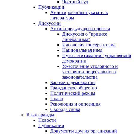
Честный суд
Публикации
Аннотированный указатель
литературы
Дискуссии
Архив предыдущего проекта
Дискуссия о "кризисе
либерализма"
Идеология консерватизма
Национальная идея
Пути легитимации "управляемой
демократии"
Ужесточение уголовного и
уголовно-процесуального
законодательства
Барометр демократии
Гражданское общество
Политический режим
Право
Революция и оппозиция
Свобода слова
Язык вражды
Новости
Публикации
Документы других организаций