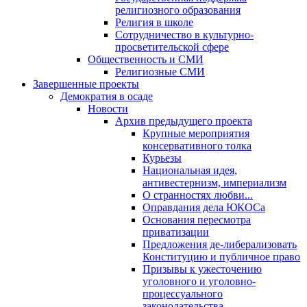
религиозного образования
Религия в школе
Сотрудничество в культурно-
просветительской сфере
Общественность и СМИ
Религиозные СМИ
Завершенные проекты
Демократия в осаде
Новости
Архив предыдущего проекта
Крупные мероприятия
консервативного толка
Курьезы
Национальная идея,
антивестернизм, империализм
О странностях любви...
Оправдания дела ЮКОСа
Основания пересмотра
приватизации
Предложения де-либерализовать
Конституцию и публичное право
Призывы к ужесточению
уголовного и уголовно-
процессуального
законодательства