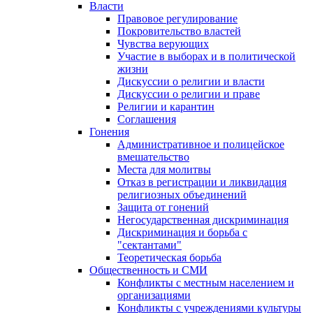
Власти
Правовое регулирование
Покровительство властей
Чувства верующих
Участие в выборах и в политической
жизни
Дискуссии о религии и власти
Дискуссии о религии и праве
Религии и карантин
Соглашения
Гонения
Административное и полицейское
вмешательство
Места для молитвы
Отказ в регистрации и ликвидация
религиозных объединений
Защита от гонений
Негосударственная дискриминация
Дискриминация и борьба с
"сектантами"
Теоретическая борьба
Общественность и СМИ
Конфликты с местным населением и
организациями
Конфликты с учреждениями культуры