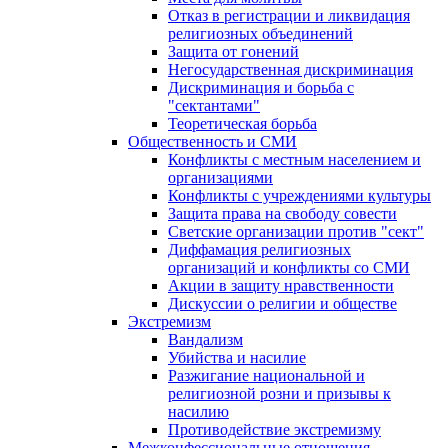
Отказ в регистрации и ликвидация
религиозных объединений
Защита от гонений
Негосударственная дискриминация
Дискриминация и борьба с
"сектантами"
Теоретическая борьба
Общественность и СМИ
Конфликты с местным населением и
организациями
Конфликты с учреждениями культуры
Защита права на свободу совести
Светские организации против "сект"
Диффамация религиозных
организаций и конфликты со СМИ
Акции в защиту нравственности
Дискуссии о религии и обществе
Экстремизм
Вандализм
Убийства и насилие
Разжигание национальной и
религиозной розни и призывы к
насилию
Противодействие экстремизму
Межконфессиональные отношения