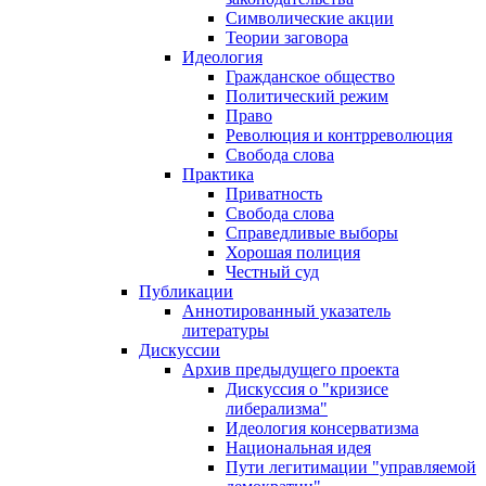
Символические акции
Теории заговора
Идеология
Гражданское общество
Политический режим
Право
Революция и контрреволюция
Свобода слова
Практика
Приватность
Свобода слова
Справедливые выборы
Хорошая полиция
Честный суд
Публикации
Аннотированный указатель
литературы
Дискуссии
Архив предыдущего проекта
Дискуссия о "кризисе
либерализма"
Идеология консерватизма
Национальная идея
Пути легитимации "управляемой