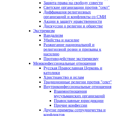
Защита права на свободу совести
Светские организации против "сект"
Диффамация религиозных
организаций и конфликты со СМИ
Акции в защиту нравственности
Дискуссии о религии и обществе
Экстремизм
Вандализм
Убийства и насилие
Разжигание национальной и
религиозной розни и призывы к
насилию
Противодействие экстремизму
Межконфессиональные отношения
Русская Православная Церковь и
католики
Христианство и ислам
Традиционные религии против "сект"
Внутриконфессиональные отношения
Взаимоотношения
мусульманских организаций
Православные юрисдикции
Прочие конфессии
Другие примеры сотрудничества и
конфликтов