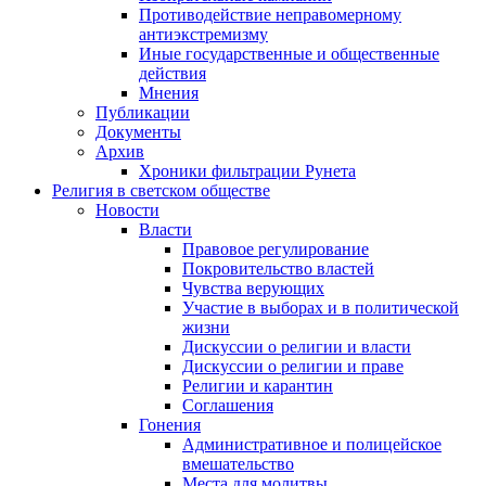
Противодействие неправомерному
антиэкстремизму
Иные государственные и общественные
действия
Мнения
Публикации
Документы
Архив
Хроники фильтрации Рунета
Религия в светском обществе
Новости
Власти
Правовое регулирование
Покровительство властей
Чувства верующих
Участие в выборах и в политической
жизни
Дискуссии о религии и власти
Дискуссии о религии и праве
Религии и карантин
Соглашения
Гонения
Административное и полицейское
вмешательство
Места для молитвы