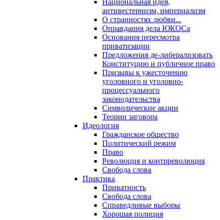
Национальная идея,
антивестернизм, империализм
О странностях любви...
Оправдания дела ЮКОСа
Основания пересмотра
приватизации
Предложения де-либерализовать
Конституцию и публичное право
Призывы к ужесточению
уголовного и уголовно-
процессуального
законодательства
Символические акции
Теории заговора
Идеология
Гражданское общество
Политический режим
Право
Революция и контрреволюция
Свобода слова
Практика
Приватность
Свобода слова
Справедливые выборы
Хорошая полиция