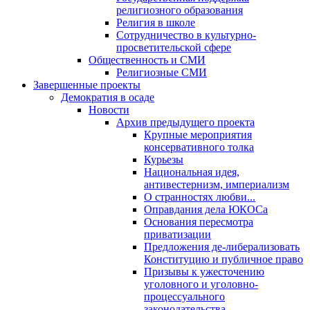
религиозного образования
Религия в школе
Сотрудничество в культурно-
просветительской сфере
Общественность и СМИ
Религиозные СМИ
Завершенные проекты
Демократия в осаде
Новости
Архив предыдущего проекта
Крупные мероприятия
консервативного толка
Курьезы
Национальная идея,
антивестернизм, империализм
О странностях любви...
Оправдания дела ЮКОСа
Основания пересмотра
приватизации
Предложения де-либерализовать
Конституцию и публичное право
Призывы к ужесточению
уголовного и уголовно-
процессуального
законодательства