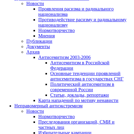
Новости
Проявления расизма и радикального
национализма
Противодействие расизму и радикальному
национализму
Нормотворчество
Мнения
Публикации
Документы
Архив
Антисемитизм 2003-2006
Антисемитизм в Российской
Федерации
Основные тенденции проявлений
антисемитизма в государствах СНГ
Политический антисемитизм в
современной России
Статьи, доклады, репортажи
Карта нападений по мотиву ненависти
Неправомерный антиэкстремизм
Новости
Нормотворчество
Преследования организаций, СМИ и
частных лиц
Избирательные кампании