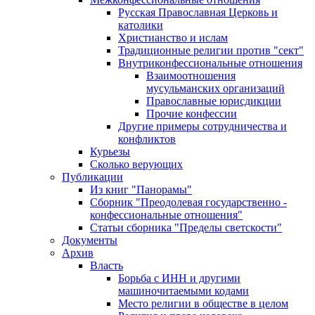
Русская Православная Церковь и
католики
Христианство и ислам
Традиционные религии против "сект"
Внутриконфессиональные отношения
Взаимоотношения
мусульманских организаций
Православные юрисдикции
Прочие конфессии
Другие примеры сотрудничества и
конфликтов
Курьезы
Сколько верующих
Публикации
Из книг "Панорамы"
Сборник "Преодолевая государственно -
конфессиональные отношения"
Статьи сборника "Пределы светскости"
Документы
Архив
Власть
Борьба с ИНН и другими
машиночитаемыми кодами
Место религии в обществе в целом