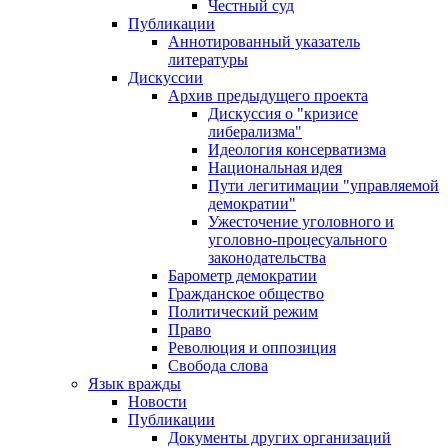
Честный суд
Публикации
Аннотированный указатель
литературы
Дискуссии
Архив предыдущего проекта
Дискуссия о "кризисе
либерализма"
Идеология консерватизма
Национальная идея
Пути легитимации "управляемой
демократии"
Ужесточение уголовного и
уголовно-процесуального
законодательства
Барометр демократии
Гражданское общество
Политический режим
Право
Революция и оппозиция
Свобода слова
Язык вражды
Новости
Публикации
Документы других организаций