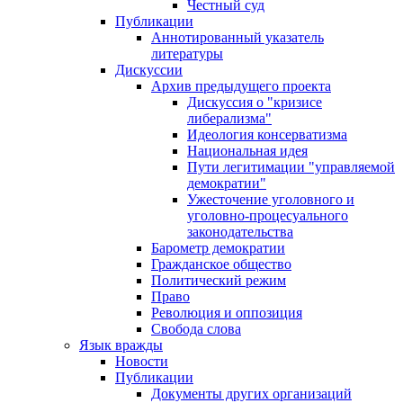
Честный суд
Публикации
Аннотированный указатель
литературы
Дискуссии
Архив предыдущего проекта
Дискуссия о "кризисе
либерализма"
Идеология консерватизма
Национальная идея
Пути легитимации "управляемой
демократии"
Ужесточение уголовного и
уголовно-процесуального
законодательства
Барометр демократии
Гражданское общество
Политический режим
Право
Революция и оппозиция
Свобода слова
Язык вражды
Новости
Публикации
Документы других организаций