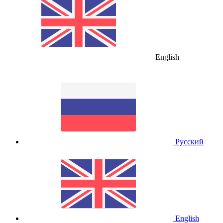
English
Русский
English