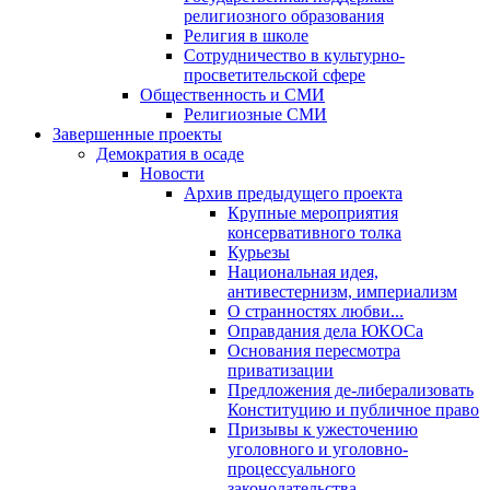
религиозного образования
Религия в школе
Сотрудничество в культурно-
просветительской сфере
Общественность и СМИ
Религиозные СМИ
Завершенные проекты
Демократия в осаде
Новости
Архив предыдущего проекта
Крупные мероприятия
консервативного толка
Курьезы
Национальная идея,
антивестернизм, империализм
О странностях любви...
Оправдания дела ЮКОСа
Основания пересмотра
приватизации
Предложения де-либерализовать
Конституцию и публичное право
Призывы к ужесточению
уголовного и уголовно-
процессуального
законодательства