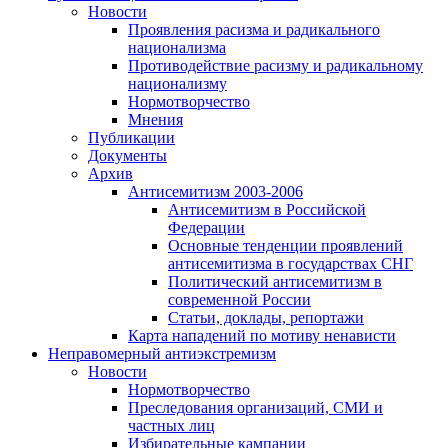
Новости
Проявления расизма и радикального
национализма
Противодействие расизму и радикальному
национализму
Нормотворчество
Мнения
Публикации
Документы
Архив
Антисемитизм 2003-2006
Антисемитизм в Российской
Федерации
Основные тенденции проявлений
антисемитизма в государствах СНГ
Политический антисемитизм в
современной России
Статьи, доклады, репортажи
Карта нападений по мотиву ненависти
Неправомерный антиэкстремизм
Новости
Нормотворчество
Преследования организаций, СМИ и
частных лиц
Избирательные кампании