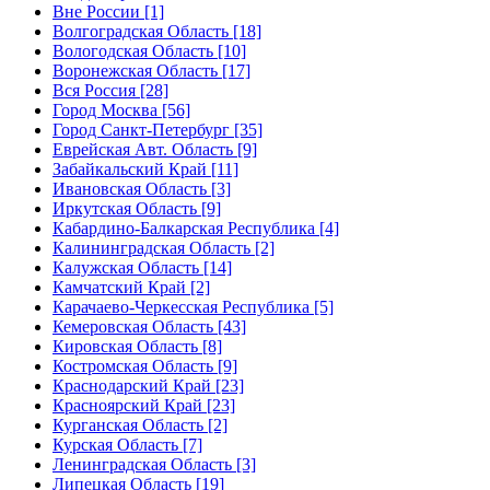
Вне России [1]
Волгоградская Область [18]
Вологодская Область [10]
Воронежская Область [17]
Вся Россия [28]
Город Москва [56]
Город Санкт-Петербург [35]
Еврейская Авт. Область [9]
Забайкальский Край [11]
Ивановская Область [3]
Иркутская Область [9]
Кабардино-Балкарская Республика [4]
Калининградская Область [2]
Калужская Область [14]
Камчатский Край [2]
Карачаево-Черкесская Республика [5]
Кемеровская Область [43]
Кировская Область [8]
Костромская Область [9]
Краснодарский Край [23]
Красноярский Край [23]
Курганская Область [2]
Курская Область [7]
Ленинградская Область [3]
Липецкая Область [19]