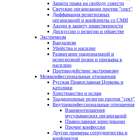
Защита права на свободу совести
Светские организации против "сект"
Диффамация религиозных
организаций и конфликты со СМИ
Акции в защиту нравственности
Дискуссии о религии и обществе
Экстремизм
Вандализм
Убийства и насилие
Разжигание национальной и
религиозной розни и призывы к
насилию
Противодействие экстремизму
Межконфессиональные отношения
Русская Православная Церковь и
католики
Христианство и ислам
Традиционные религии против "сект"
Внутриконфессиональные отношения
Взаимоотношения
мусульманских организаций
Православные юрисдикции
Прочие конфессии
Другие примеры сотрудничества и
конфликтов