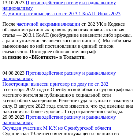
13.10.2023
Противодействие расизму и радикальному
национализму
Административные дела по ст. 20.3.1 КоАП. Июль 2023
После
частичной декриминализации
ст. 282 УК в Кодексе
об административных правонарушениях появилась новая
статья — 20.3.1 КоАП (возбуждение ненависти либо вражды,
а равно унижение человеческого достоинства). Мы собираем
вынесенные по ней постановления в единый список
ежемесячно. Последнее обновление:
штраф
за песню во «ВКонтакте» в Тольятти.
04.08.2023
Противодействие расизму и радикальному
национализму
Новотроицк: вынесен приговор по делу по ст. 282
5 сентября 2022 года в Оренбургской области суд оштрафовал
местного жителя за публикацию в социальной сети
ксенофобных материалов. Решение суда вступило в законную
силу. В августе 2023 года стало известно, что суд изменил вид
наказания на более суровое - 1 год ограничения свободы.
29.05.2023
Противодействие расизму и радикальному
национализму
Осужден участник М.К.У. из Оренбургской области
Суд признал 19-летнего военнослужащего-срочника из