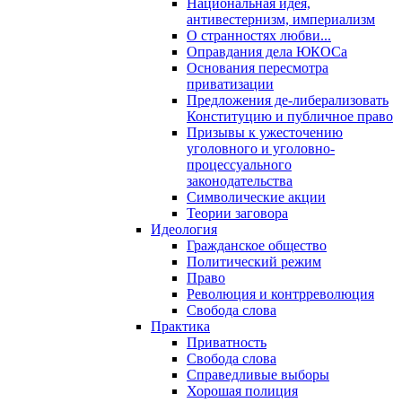
Национальная идея,
антивестернизм, империализм
О странностях любви...
Оправдания дела ЮКОСа
Основания пересмотра
приватизации
Предложения де-либерализовать
Конституцию и публичное право
Призывы к ужесточению
уголовного и уголовно-
процессуального
законодательства
Символические акции
Теории заговора
Идеология
Гражданское общество
Политический режим
Право
Революция и контрреволюция
Свобода слова
Практика
Приватность
Свобода слова
Справедливые выборы
Хорошая полиция