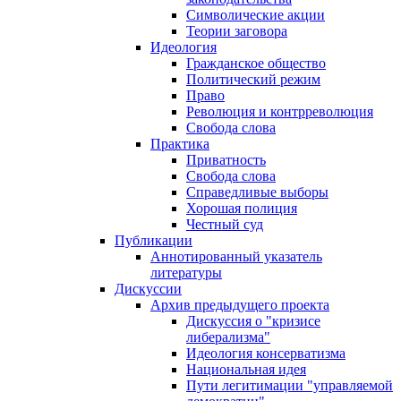
Символические акции
Теории заговора
Идеология
Гражданское общество
Политический режим
Право
Революция и контрреволюция
Свобода слова
Практика
Приватность
Свобода слова
Справедливые выборы
Хорошая полиция
Честный суд
Публикации
Аннотированный указатель
литературы
Дискуссии
Архив предыдущего проекта
Дискуссия о "кризисе
либерализма"
Идеология консерватизма
Национальная идея
Пути легитимации "управляемой