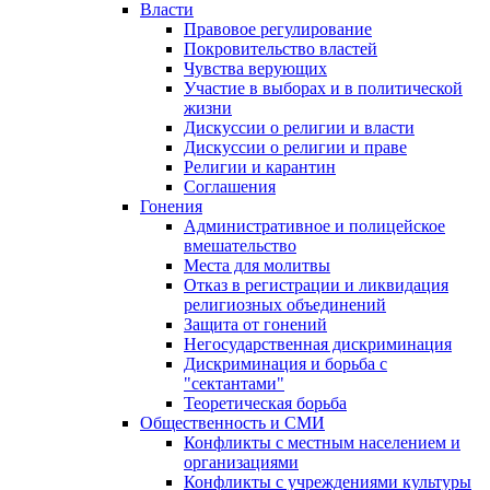
Власти
Правовое регулирование
Покровительство властей
Чувства верующих
Участие в выборах и в политической
жизни
Дискуссии о религии и власти
Дискуссии о религии и праве
Религии и карантин
Соглашения
Гонения
Административное и полицейское
вмешательство
Места для молитвы
Отказ в регистрации и ликвидация
религиозных объединений
Защита от гонений
Негосударственная дискриминация
Дискриминация и борьба с
"сектантами"
Теоретическая борьба
Общественность и СМИ
Конфликты с местным населением и
организациями
Конфликты с учреждениями культуры