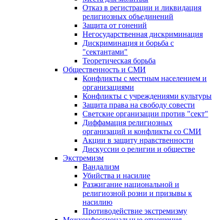
Отказ в регистрации и ликвидация
религиозных объединений
Защита от гонений
Негосударственная дискриминация
Дискриминация и борьба с
"сектантами"
Теоретическая борьба
Общественность и СМИ
Конфликты с местным населением и
организациями
Конфликты с учреждениями культуры
Защита права на свободу совести
Светские организации против "сект"
Диффамация религиозных
организаций и конфликты со СМИ
Акции в защиту нравственности
Дискуссии о религии и обществе
Экстремизм
Вандализм
Убийства и насилие
Разжигание национальной и
религиозной розни и призывы к
насилию
Противодействие экстремизму
Межконфессиональные отношения