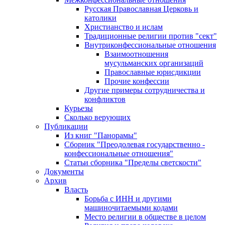
Русская Православная Церковь и
католики
Христианство и ислам
Традиционные религии против "сект"
Внутриконфессиональные отношения
Взаимоотношения
мусульманских организаций
Православные юрисдикции
Прочие конфессии
Другие примеры сотрудничества и
конфликтов
Курьезы
Сколько верующих
Публикации
Из книг "Панорамы"
Сборник "Преодолевая государственно -
конфессиональные отношения"
Статьи сборника "Пределы светскости"
Документы
Архив
Власть
Борьба с ИНН и другими
машиночитаемыми кодами
Место религии в обществе в целом