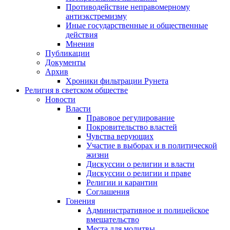
Противодействие неправомерному
антиэкстремизму
Иные государственные и общественные
действия
Мнения
Публикации
Документы
Архив
Хроники фильтрации Рунета
Религия в светском обществе
Новости
Власти
Правовое регулирование
Покровительство властей
Чувства верующих
Участие в выборах и в политической
жизни
Дискуссии о религии и власти
Дискуссии о религии и праве
Религии и карантин
Соглашения
Гонения
Административное и полицейское
вмешательство
Места для молитвы