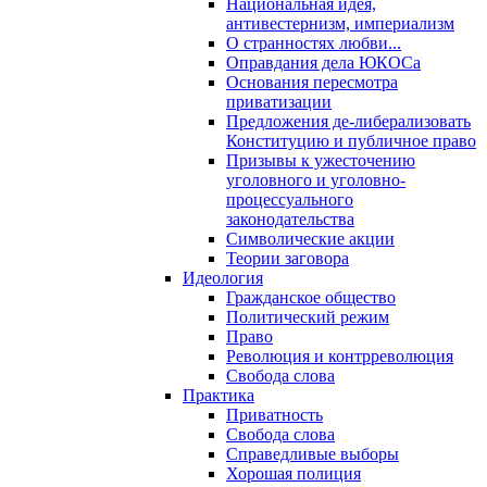
Национальная идея,
антивестернизм, империализм
О странностях любви...
Оправдания дела ЮКОСа
Основания пересмотра
приватизации
Предложения де-либерализовать
Конституцию и публичное право
Призывы к ужесточению
уголовного и уголовно-
процессуального
законодательства
Символические акции
Теории заговора
Идеология
Гражданское общество
Политический режим
Право
Революция и контрреволюция
Свобода слова
Практика
Приватность
Свобода слова
Справедливые выборы
Хорошая полиция