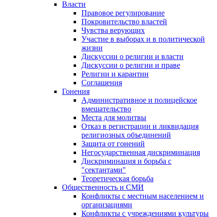
Власти
Правовое регулирование
Покровительство властей
Чувства верующих
Участие в выборах и в политической
жизни
Дискуссии о религии и власти
Дискуссии о религии и праве
Религии и карантин
Соглашения
Гонения
Административное и полицейское
вмешательство
Места для молитвы
Отказ в регистрации и ликвидация
религиозных объединений
Защита от гонений
Негосударственная дискриминация
Дискриминация и борьба с
"сектантами"
Теоретическая борьба
Общественность и СМИ
Конфликты с местным населением и
организациями
Конфликты с учреждениями культуры