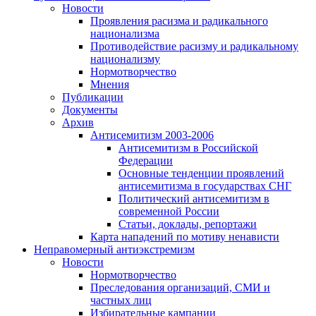
Новости
Проявления расизма и радикального
национализма
Противодействие расизму и радикальному
национализму
Нормотворчество
Мнения
Публикации
Документы
Архив
Антисемитизм 2003-2006
Антисемитизм в Российской
Федерации
Основные тенденции проявлений
антисемитизма в государствах СНГ
Политический антисемитизм в
современной России
Статьи, доклады, репортажи
Карта нападений по мотиву ненависти
Неправомерный антиэкстремизм
Новости
Нормотворчество
Преследования организаций, СМИ и
частных лиц
Избирательные кампании