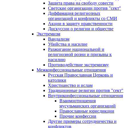
Защита права на свободу совести
Светские организации против "сект"
Диффамация религиозных
организаций и конфликты со СМИ
Акции в защиту нравственности
Дискуссии о религии и обществе
Экстремизм
Вандализм
Убийства и насилие
Разжигание национальной и
религиозной розни и призывы к
насилию
Противодействие экстремизму
Межконфессиональные отношения
Русская Православная Церковь и
католики
Христианство и ислам
Традиционные религии против "сект"
Внутриконфессиональные отношения
Взаимоотношения
мусульманских организаций
Православные юрисдикции
Прочие конфессии
Другие примеры сотрудничества и
конфликтов