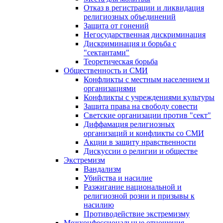
Отказ в регистрации и ликвидация
религиозных объединений
Защита от гонений
Негосударственная дискриминация
Дискриминация и борьба с
"сектантами"
Теоретическая борьба
Общественность и СМИ
Конфликты с местным населением и
организациями
Конфликты с учреждениями культуры
Защита права на свободу совести
Светские организации против "сект"
Диффамация религиозных
организаций и конфликты со СМИ
Акции в защиту нравственности
Дискуссии о религии и обществе
Экстремизм
Вандализм
Убийства и насилие
Разжигание национальной и
религиозной розни и призывы к
насилию
Противодействие экстремизму
Межконфессиональные отношения