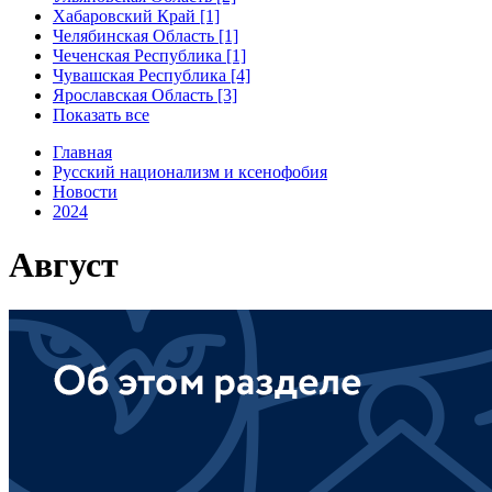
Хабаровский Край [1]
Челябинская Область [1]
Чеченская Республика [1]
Чувашская Республика [4]
Ярославская Область [3]
Показать все
Главная
Русский национализм и ксенофобия
Новости
2024
Август