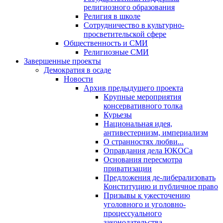
религиозного образования
Религия в школе
Сотрудничество в культурно-
просветительской сфере
Общественность и СМИ
Религиозные СМИ
Завершенные проекты
Демократия в осаде
Новости
Архив предыдущего проекта
Крупные мероприятия
консервативного толка
Курьезы
Национальная идея,
антивестернизм, империализм
О странностях любви...
Оправдания дела ЮКОСа
Основания пересмотра
приватизации
Предложения де-либерализовать
Конституцию и публичное право
Призывы к ужесточению
уголовного и уголовно-
процессуального
законодательства