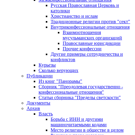
Русская Православная Церковь и
католики
Христианство и ислам
Традиционные религии против "сект"
Внутриконфессиональные отношения
Взаимоотношения
мусульманских организаций
Православные юрисдикции
Прочие конфессии
Другие примеры сотрудничества и
конфликтов
Курьезы
Сколько верующих
Публикации
Из книг "Панорамы"
Сборник "Преодолевая государственно -
конфессиональные отношения"
Статьи сборника "Пределы светскости"
Документы
Архив
Власть
Борьба с ИНН и другими
машиночитаемыми кодами
Место религии в обществе в целом