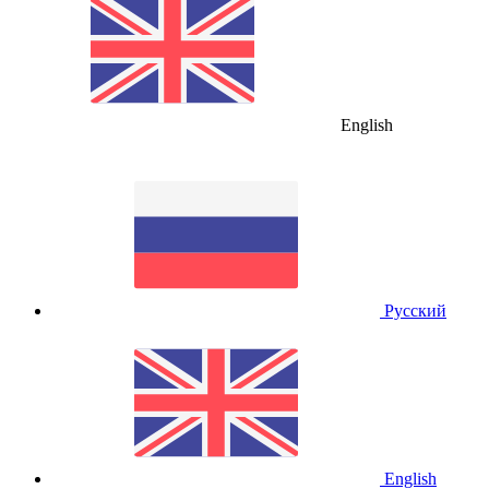
English
Русский
English