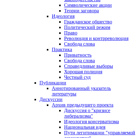
Символические акции
Теории заговора
Идеология
Гражданское общество
Политический режим
Право
Революция и контрреволюция
Свобода слова
Практика
Приватность
Свобода слова
Справедливые выборы
Хорошая полиция
Честный суд
Публикации
Аннотированный указатель
литературы
Дискуссии
Архив предыдущего проекта
Дискуссия о "кризисе
либерализма"
Идеология консерватизма
Национальная идея
Пути легитимации "управляемой