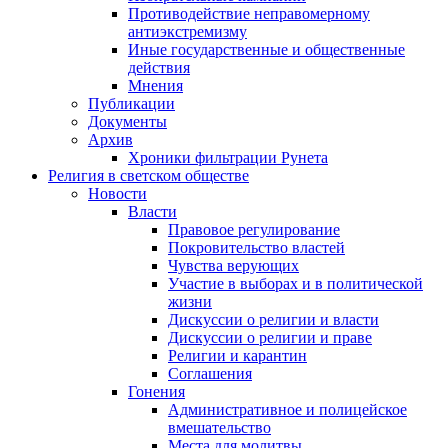
Противодействие неправомерному
антиэкстремизму
Иные государственные и общественные
действия
Мнения
Публикации
Документы
Архив
Хроники фильтрации Рунета
Религия в светском обществе
Новости
Власти
Правовое регулирование
Покровительство властей
Чувства верующих
Участие в выборах и в политической
жизни
Дискуссии о религии и власти
Дискуссии о религии и праве
Религии и карантин
Соглашения
Гонения
Административное и полицейское
вмешательство
Места для молитвы