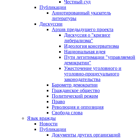
Честный суд
Публикации
Аннотированный указатель
литературы
Дискуссии
Архив предыдущего проекта
Дискуссия о "кризисе
либерализма"
Идеология консерватизма
Национальная идея
Пути легитимации "управляемой
демократии"
Ужесточение уголовного и
уголовно-процесуального
законодательства
Барометр демократии
Гражданское общество
Политический режим
Право
Революция и оппозиция
Свобода слова
Язык вражды
Новости
Публикации
Документы других организаций