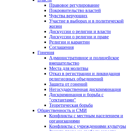
Правовое регулирование
Покровительство властей
Чувства верующих
Участие в выборах и в политической
жизни
Дискуссии о религии и власти
Дискуссии о религии и праве
Религии и карантин
Соглашения
Гонения
Административное и полицейское
вмешательство
Места для молитвы
Отказ в регистрации и ликвидация
религиозных объединений
Защита от гонений
Негосударственная дискриминация
Дискриминация и борьба с
"сектантами"
Теоретическая борьба
Общественность и СМИ
Конфликты с местным населением и
организациями
Конфликты с учреждениями культуры