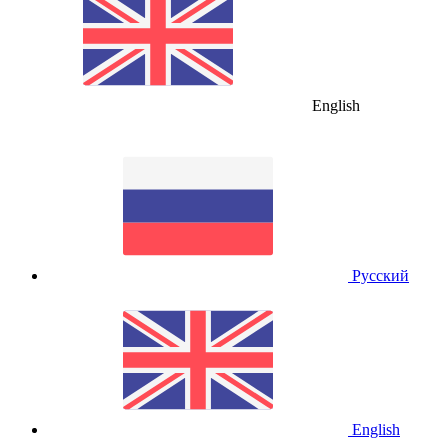
English
Русский
English