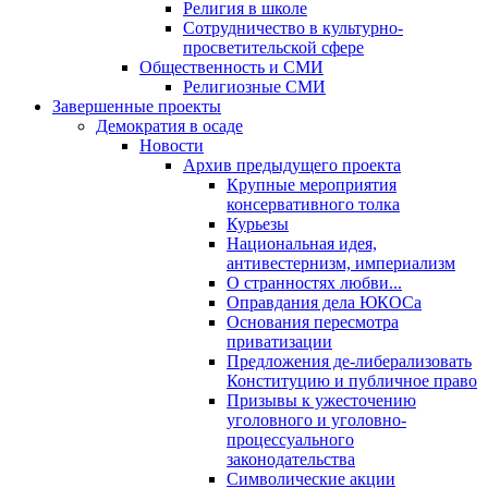
Религия в школе
Сотрудничество в культурно-
просветительской сфере
Общественность и СМИ
Религиозные СМИ
Завершенные проекты
Демократия в осаде
Новости
Архив предыдущего проекта
Крупные мероприятия
консервативного толка
Курьезы
Национальная идея,
антивестернизм, империализм
О странностях любви...
Оправдания дела ЮКОСа
Основания пересмотра
приватизации
Предложения де-либерализовать
Конституцию и публичное право
Призывы к ужесточению
уголовного и уголовно-
процессуального
законодательства
Символические акции