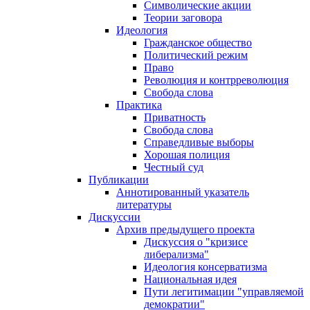
Символические акции
Теории заговора
Идеология
Гражданское общество
Политический режим
Право
Революция и контрреволюция
Свобода слова
Практика
Приватность
Свобода слова
Справедливые выборы
Хорошая полиция
Честный суд
Публикации
Аннотированный указатель
литературы
Дискуссии
Архив предыдущего проекта
Дискуссия о "кризисе
либерализма"
Идеология консерватизма
Национальная идея
Пути легитимации "управляемой
демократии"