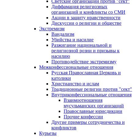
Светские организации против "сект"
Диффамация религиозных
организаций и конфликты со СМИ
Акции в защиту нравственности
Дискуссии о религии и обществе
Экстремизм
Вандализм
Убийства и насилие
Разжигание национальной и
религиозной розни и призывы к
насилию
Противодействие экстремизму
Межконфессиональные отношения
Русская Православная Церковь и
католики
Христианство и ислам
Традиционные религии против "сект"
Внутриконфессиональные отношения
Взаимоотношения
мусульманских организаций
Православные юрисдикции
Прочие конфессии
Другие примеры сотрудничества и
конфликтов
Курьезы