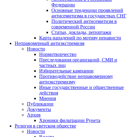
Федерации
Основные тенденции проявлений
антисемитизма в государствах СНГ
Политический антисемитизм в
современной России
Статьи, доклады, репортажи
Карта нападений по мотиву ненависти
Неправомерный антиэкстремизм
Новости
Нормотворчество
Преследования организаций, СМИ и
частных лиц
Избирательные кампании
Противодействие неправомерному
антиэкстремизму
Иные государственные и общественные
действия
Мнения
Публикации
Документы
Архив
Хроники фильтрации Рунета
Религия в светском обществе
Новости
Власти