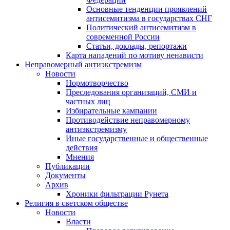
Основные тенденции проявлений
антисемитизма в государствах СНГ
Политический антисемитизм в
современной России
Статьи, доклады, репортажи
Карта нападений по мотиву ненависти
Неправомерный антиэкстремизм
Новости
Нормотворчество
Преследования организаций, СМИ и
частных лиц
Избирательные кампании
Противодействие неправомерному
антиэкстремизму
Иные государственные и общественные
действия
Мнения
Публикации
Документы
Архив
Хроники фильтрации Рунета
Религия в светском обществе
Новости
Власти