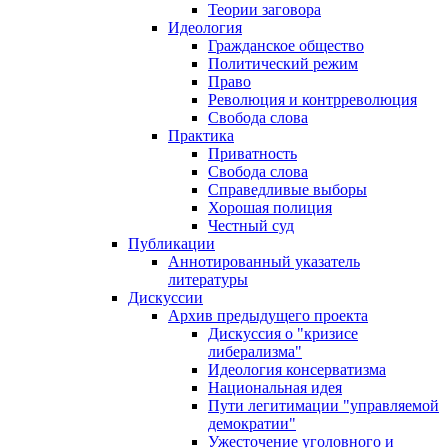
Теории заговора
Идеология
Гражданское общество
Политический режим
Право
Революция и контрреволюция
Свобода слова
Практика
Приватность
Свобода слова
Справедливые выборы
Хорошая полиция
Честный суд
Публикации
Аннотированный указатель
литературы
Дискуссии
Архив предыдущего проекта
Дискуссия о "кризисе
либерализма"
Идеология консерватизма
Национальная идея
Пути легитимации "управляемой
демократии"
Ужесточение уголовного и