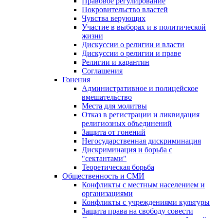
Правовое регулирование
Покровительство властей
Чувства верующих
Участие в выборах и в политической
жизни
Дискуссии о религии и власти
Дискуссии о религии и праве
Религии и карантин
Соглашения
Гонения
Административное и полицейское
вмешательство
Места для молитвы
Отказ в регистрации и ликвидация
религиозных объединений
Защита от гонений
Негосударственная дискриминация
Дискриминация и борьба с
"сектантами"
Теоретическая борьба
Общественность и СМИ
Конфликты с местным населением и
организациями
Конфликты с учреждениями культуры
Защита права на свободу совести