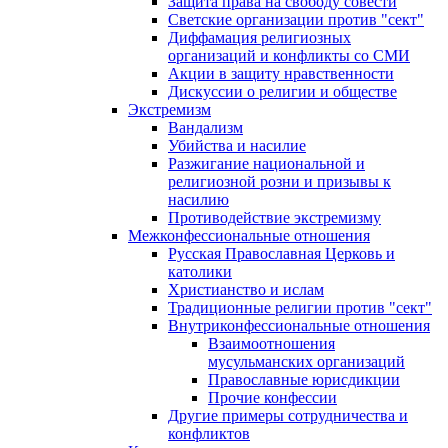
Защита права на свободу совести
Светские организации против "сект"
Диффамация религиозных
организаций и конфликты со СМИ
Акции в защиту нравственности
Дискуссии о религии и обществе
Экстремизм
Вандализм
Убийства и насилие
Разжигание национальной и
религиозной розни и призывы к
насилию
Противодействие экстремизму
Межконфессиональные отношения
Русская Православная Церковь и
католики
Христианство и ислам
Традиционные религии против "сект"
Внутриконфессиональные отношения
Взаимоотношения
мусульманских организаций
Православные юрисдикции
Прочие конфессии
Другие примеры сотрудничества и
конфликтов