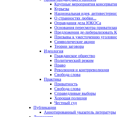
Крупные мероприятия консервати
Курьезы
Национальная идея, антивестерни
О странностях любви...
Оправдания дела ЮКОСа
Основания пересмотра приватиза
Предложения де-либерализовать 
Призывы к ужесточению уголовног
Символические акции
Теории заговора
Идеология
Гражданское общество
Политический режим
Право
Революция и контрреволюция
Свобода слова
Практика
Приватность
Свобода слова
Справедливые выборы
Хорошая полиция
Честный суд
Публикации
Аннотированный указатель литературы
Дискуссии