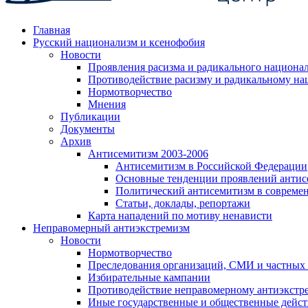
Главная
Русский национализм и ксенофобия
Новости
Проявления расизма и радикального национа
Противодействие расизму и радикальному на
Нормотворчество
Мнения
Публикации
Документы
Архив
Антисемитизм 2003-2006
Антисемитизм в Российской Федерации
Основные тенденции проявлений антис
Политический антисемитизм в совреме
Статьи, доклады, репортажи
Карта нападений по мотиву ненависти
Неправомерный антиэкстремизм
Новости
Нормотворчество
Преследования организаций, СМИ и частных
Избирательные кампании
Противодействие неправомерному антиэкстр
Иные государственные и общественные дейст