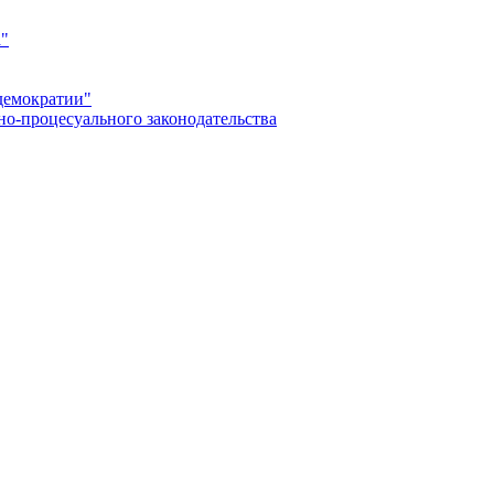
а"
демократии"
но-процесуального законодательства