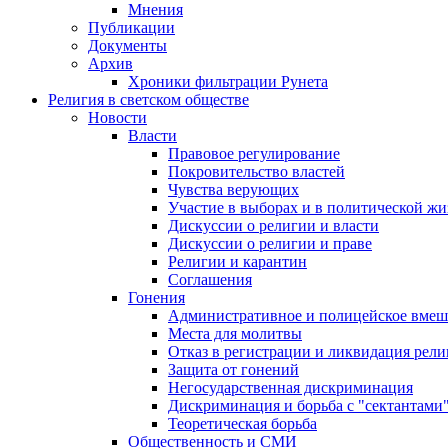
Мнения
Публикации
Документы
Архив
Хроники фильтрации Рунета
Религия в светском обществе
Новости
Власти
Правовое регулирование
Покровительство властей
Чувства верующих
Участие в выборах и в политической ж
Дискуссии о религии и власти
Дискуссии о религии и праве
Религии и карантин
Соглашения
Гонения
Административное и полицейское вмеш
Места для молитвы
Отказ в регистрации и ликвидация рел
Защита от гонений
Негосударственная дискриминация
Дискриминация и борьба с "сектантами
Теоретическая борьба
Общественность и СМИ