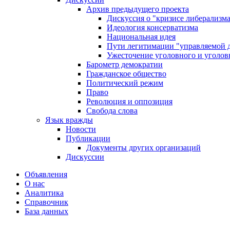
Архив предыдущего проекта
Дискуссия о "кризисе либерализм
Идеология консерватизма
Национальная идея
Пути легитимации "управляемой 
Ужесточение уголовного и уголов
Барометр демократии
Гражданское общество
Политический режим
Право
Революция и оппозиция
Свобода слова
Язык вражды
Новости
Публикации
Документы других организаций
Дискуссии
Объявления
О нас
Аналитика
Справочник
База данных