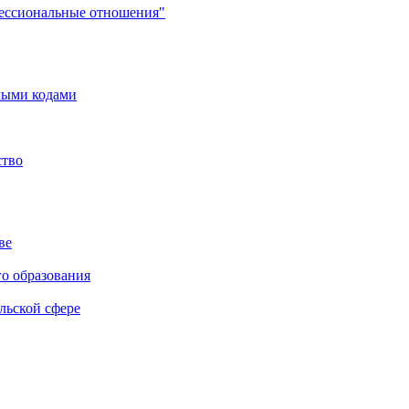
фессиональные отношения"
мыми кодами
ство
ве
го образования
льской сфере