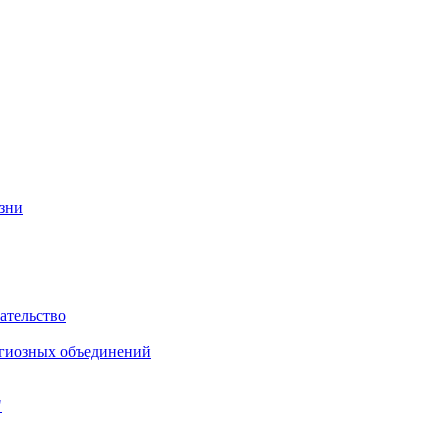
изни
ательство
игиозных объединений
"