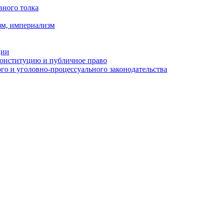
вного толка
зм, империализм
ции
Конституцию и публичное право
о и уголовно-процессуального законодательства