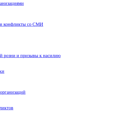
ганизациями
 и конфликты со СМИ
й розни и призывы к насилию
ки
организаций
ликтов