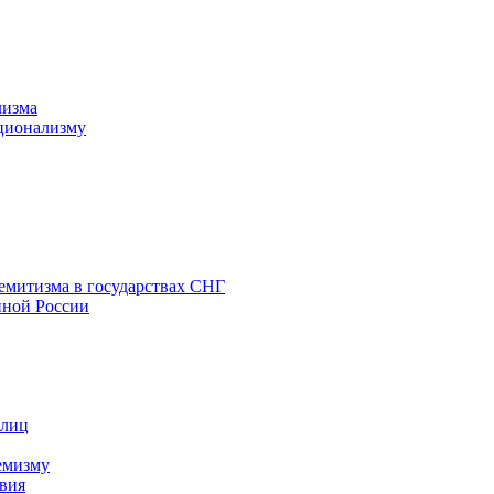
лизма
ционализму
емитизма в государствах СНГ
нной России
 лиц
емизму
вия