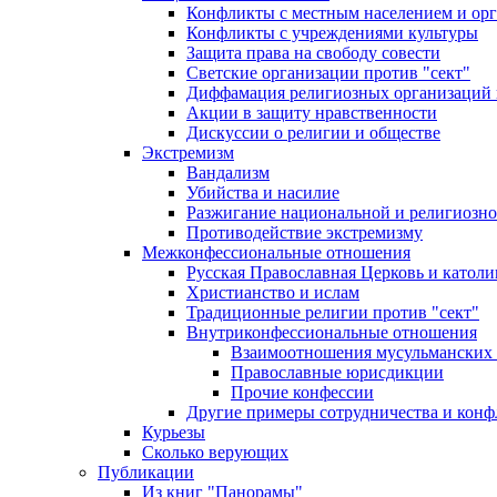
Конфликты с местным населением и ор
Конфликты с учреждениями культуры
Защита права на свободу совести
Светские организации против "сект"
Диффамация религиозных организаций
Акции в защиту нравственности
Дискуссии о религии и обществе
Экстремизм
Вандализм
Убийства и насилие
Разжигание национальной и религиозно
Противодействие экстремизму
Межконфессиональные отношения
Русская Православная Церковь и католи
Христианство и ислам
Традиционные религии против "сект"
Внутриконфессиональные отношения
Взаимоотношения мусульманских 
Православные юрисдикции
Прочие конфессии
Другие примеры сотрудничества и конф
Курьезы
Сколько верующих
Публикации
Из книг "Панорамы"