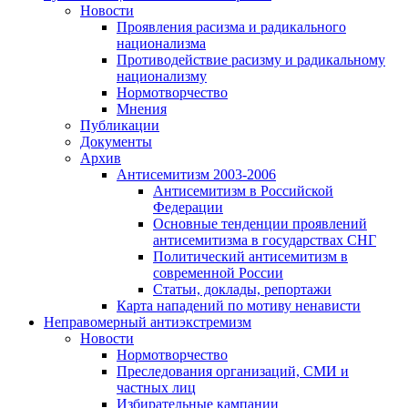
Новости
Проявления расизма и радикального
национализма
Противодействие расизму и радикальному
национализму
Нормотворчество
Мнения
Публикации
Документы
Архив
Антисемитизм 2003-2006
Антисемитизм в Российской
Федерации
Основные тенденции проявлений
антисемитизма в государствах СНГ
Политический антисемитизм в
современной России
Статьи, доклады, репортажи
Карта нападений по мотиву ненависти
Неправомерный антиэкстремизм
Новости
Нормотворчество
Преследования организаций, СМИ и
частных лиц
Избирательные кампании