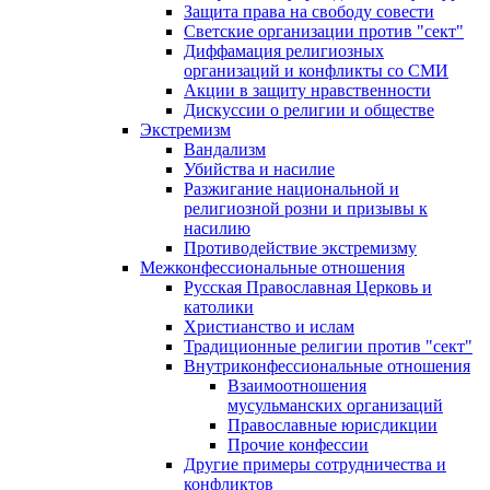
Защита права на свободу совести
Светские организации против "сект"
Диффамация религиозных
организаций и конфликты со СМИ
Акции в защиту нравственности
Дискуссии о религии и обществе
Экстремизм
Вандализм
Убийства и насилие
Разжигание национальной и
религиозной розни и призывы к
насилию
Противодействие экстремизму
Межконфессиональные отношения
Русская Православная Церковь и
католики
Христианство и ислам
Традиционные религии против "сект"
Внутриконфессиональные отношения
Взаимоотношения
мусульманских организаций
Православные юрисдикции
Прочие конфессии
Другие примеры сотрудничества и
конфликтов