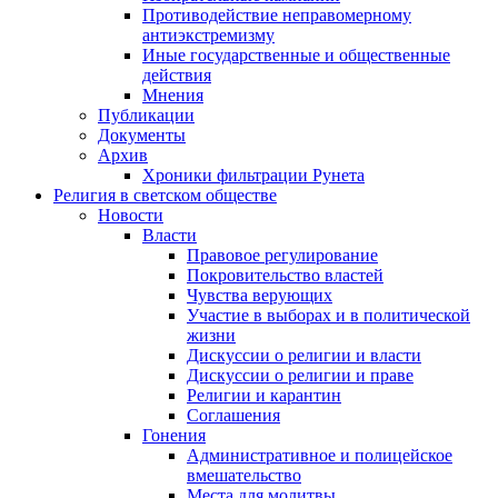
Противодействие неправомерному
антиэкстремизму
Иные государственные и общественные
действия
Мнения
Публикации
Документы
Архив
Хроники фильтрации Рунета
Религия в светском обществе
Новости
Власти
Правовое регулирование
Покровительство властей
Чувства верующих
Участие в выборах и в политической
жизни
Дискуссии о религии и власти
Дискуссии о религии и праве
Религии и карантин
Соглашения
Гонения
Административное и полицейское
вмешательство
Места для молитвы