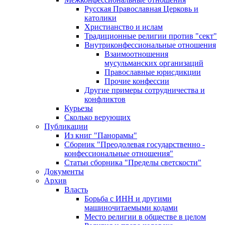
Русская Православная Церковь и
католики
Христианство и ислам
Традиционные религии против "сект"
Внутриконфессиональные отношения
Взаимоотношения
мусульманских организаций
Православные юрисдикции
Прочие конфессии
Другие примеры сотрудничества и
конфликтов
Курьезы
Сколько верующих
Публикации
Из книг "Панорамы"
Сборник "Преодолевая государственно -
конфессиональные отношения"
Статьи сборника "Пределы светскости"
Документы
Архив
Власть
Борьба с ИНН и другими
машиночитаемыми кодами
Место религии в обществе в целом