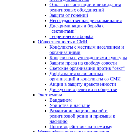
Отказ в регистрации и ликвидация
религиозных объединений
Защита от гонений
Негосударственная дискриминация
Дискриминация и борьба с
"сектантами"
Теоретическая борьба
Общественность и СМИ
Конфликты с местным населением и
организациями
Конфликты с учреждениями культуры
Защита права на свободу совести
Светские организации против "сект"
Диффамация религиозных
организаций и конфликты со СМИ
Акции в защиту нравственности
Дискуссии о религии и обществе
Экстремизм
Вандализм
Убийства и насилие
Разжигание национальной и
религиозной розни и призывы к
насилию
Противодействие экстремизму
Межконфессиональные отношения