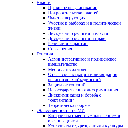
Власти
Правовое регулирование
Покровительство властей
Чувства верующих
Участие в выборах и в политической
жизни
Дискуссии о религии и власти
Дискуссии о религии и праве
Религии и карантин
Соглашения
Гонения
Административное и полицейское
вмешательство
Места для молитвы
Отказ в регистрации и ликвидация
религиозных объединений
Защита от гонений
Негосударственная дискриминация
Дискриминация и борьба с
"сектантами"
Теоретическая борьба
Общественность и СМИ
Конфликты с местным населением и
организациями
Конфликты с учреждениями культуры