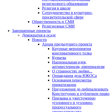
религиозного образования
Религия в школе
Сотрудничество в культурно-
просветительской сфере
Общественность и СМИ
Религиозные СМИ
Завершенные проекты
Демократия в осаде
Новости
Архив предыдущего проекта
Крупные мероприятия
консервативного толка
Курьезы
Национальная идея,
антивестернизм, империализм
О странностях любви...
Оправдания дела ЮКОСа
Основания пересмотра
приватизации
Предложения де-либерализовать
Конституцию и публичное право
Призывы к ужесточению
уголовного и уголовно-
процессуального
законодательства