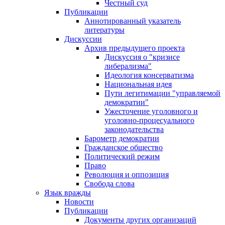
Честный суд
Публикации
Аннотированный указатель
литературы
Дискуссии
Архив предыдущего проекта
Дискуссия о "кризисе
либерализма"
Идеология консерватизма
Национальная идея
Пути легитимации "управляемой
демократии"
Ужесточение уголовного и
уголовно-процесуального
законодательства
Барометр демократии
Гражданское общество
Политический режим
Право
Революция и оппозиция
Свобода слова
Язык вражды
Новости
Публикации
Документы других организаций