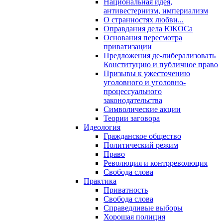
Национальная идея,
антивестернизм, империализм
О странностях любви...
Оправдания дела ЮКОСа
Основания пересмотра
приватизации
Предложения де-либерализовать
Конституцию и публичное право
Призывы к ужесточению
уголовного и уголовно-
процессуального
законодательства
Символические акции
Теории заговора
Идеология
Гражданское общество
Политический режим
Право
Революция и контрреволюция
Свобода слова
Практика
Приватность
Свобода слова
Справедливые выборы
Хорошая полиция