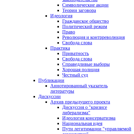
Символические акции
Теории заговора
Идеология
Гражданское общество
Политический режим
Право
Революция и контрреволюция
Свобода слова
Практика
Приватность
Свобода слова
Справедливые выборы
Хорошая полиция
Честный суд
Публикации
Аннотированный указатель
литературы
Дискуссии
Архив предыдущего проекта
Дискуссия о "кризисе
либерализма"
Идеология консерватизма
Национальная идея
Пути легитимации "управляемой