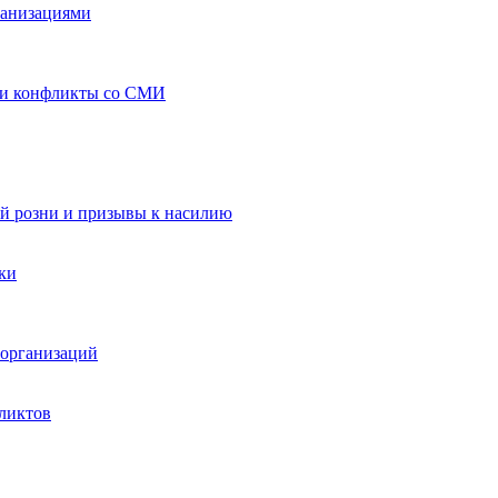
ганизациями
 и конфликты со СМИ
й розни и призывы к насилию
ки
организаций
ликтов