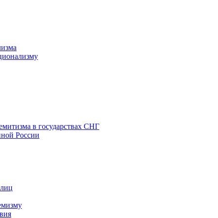
лизма
ционализму
емитизма в государствах СНГ
нной России
 лиц
емизму
вия