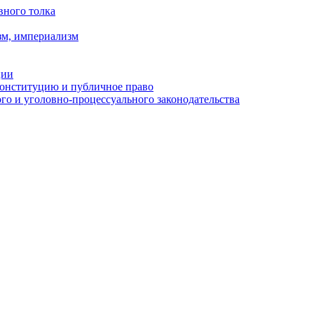
вного толка
зм, империализм
ции
Конституцию и публичное право
о и уголовно-процессуального законодательства