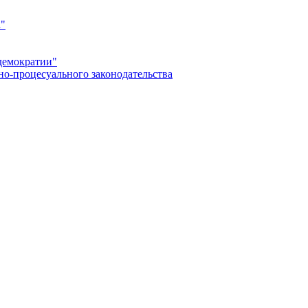
а"
демократии"
но-процесуального законодательства