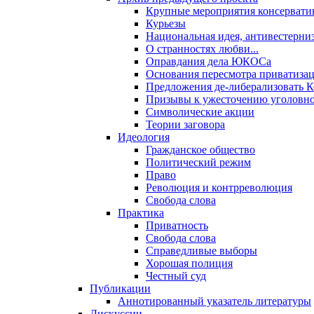
Крупные мероприятия консервати
Курьезы
Национальная идея, антивестерни
О странностях любви...
Оправдания дела ЮКОСа
Основания пересмотра приватиза
Предложения де-либерализовать 
Призывы к ужесточению уголовног
Символические акции
Теории заговора
Идеология
Гражданское общество
Политический режим
Право
Революция и контрреволюция
Свобода слова
Практика
Приватность
Свобода слова
Справедливые выборы
Хорошая полиция
Честный суд
Публикации
Аннотированный указатель литературы
Дискуссии