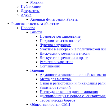
Мнения
Публикации
Документы
Архив
Хроники фильтрации Рунета
Религия в светском обществе
Новости
Власти
Правовое регулирование
Покровительство властей
Чувства верующих
Участие в выборах и в политической ж
Дискуссии о религии и власти
Дискуссии о религии и праве
Религии и карантин
Соглашения
Гонения
Административное и полицейское вмеш
Места для молитвы
Отказ в регистрации и ликвидация рел
Защита от гонений
Негосударственная дискриминация
Дискриминация и борьба с "сектантами
Теоретическая борьба
Общественность и СМИ