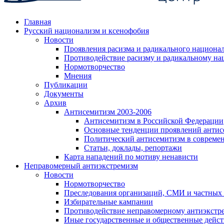
Главная
Русский национализм и ксенофобия
Новости
Проявления расизма и радикального национа
Противодействие расизму и радикальному на
Нормотворчество
Мнения
Публикации
Документы
Архив
Антисемитизм 2003-2006
Антисемитизм в Российской Федерации
Основные тенденции проявлений антис
Политический антисемитизм в совреме
Статьи, доклады, репортажи
Карта нападений по мотиву ненависти
Неправомерный антиэкстремизм
Новости
Нормотворчество
Преследования организаций, СМИ и частных
Избирательные кампании
Противодействие неправомерному антиэкстр
Иные государственные и общественные дейст