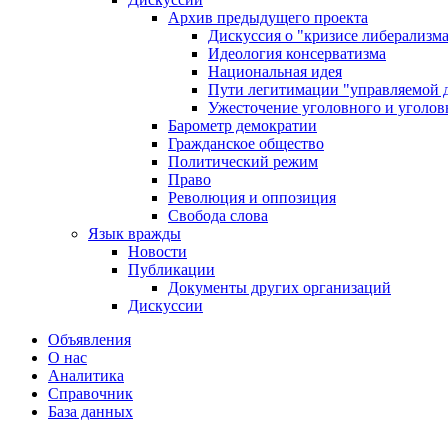
Архив предыдущего проекта
Дискуссия о "кризисе либерализм
Идеология консерватизма
Национальная идея
Пути легитимации "управляемой 
Ужесточение уголовного и уголов
Барометр демократии
Гражданское общество
Политический режим
Право
Революция и оппозиция
Свобода слова
Язык вражды
Новости
Публикации
Документы других организаций
Дискуссии
Объявления
О нас
Аналитика
Справочник
База данных