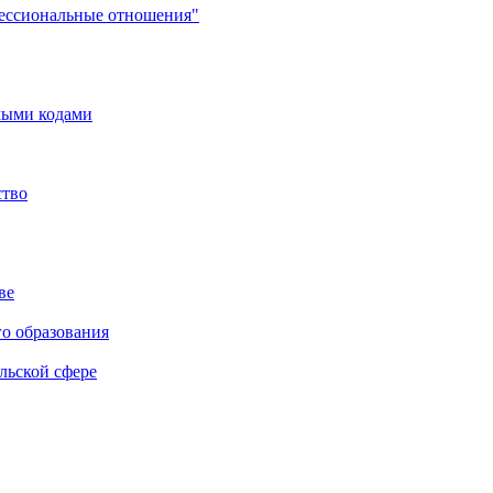
фессиональные отношения"
мыми кодами
ство
ве
го образования
льской сфере