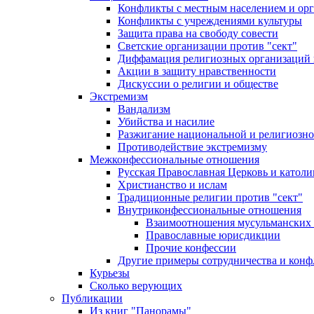
Конфликты с местным населением и ор
Конфликты с учреждениями культуры
Защита права на свободу совести
Светские организации против "сект"
Диффамация религиозных организаций
Акции в защиту нравственности
Дискуссии о религии и обществе
Экстремизм
Вандализм
Убийства и насилие
Разжигание национальной и религиозно
Противодействие экстремизму
Межконфессиональные отношения
Русская Православная Церковь и католи
Христианство и ислам
Традиционные религии против "сект"
Внутриконфессиональные отношения
Взаимоотношения мусульманских 
Православные юрисдикции
Прочие конфессии
Другие примеры сотрудничества и конф
Курьезы
Сколько верующих
Публикации
Из книг "Панорамы"