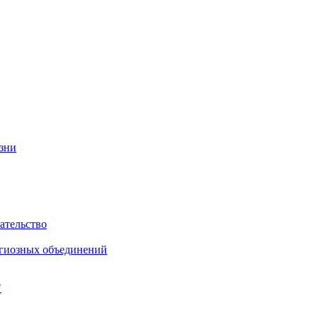
изни
ательство
игиозных объединений
"