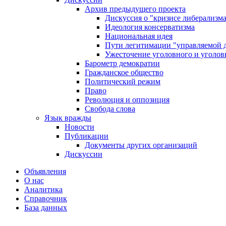
Архив предыдущего проекта
Дискуссия о "кризисе либерализм
Идеология консерватизма
Национальная идея
Пути легитимации "управляемой 
Ужесточение уголовного и уголов
Барометр демократии
Гражданское общество
Политический режим
Право
Революция и оппозиция
Свобода слова
Язык вражды
Новости
Публикации
Документы других организаций
Дискуссии
Объявления
О нас
Аналитика
Справочник
База данных