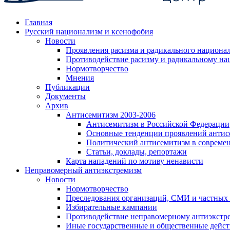
Главная
Русский национализм и ксенофобия
Новости
Проявления расизма и радикального национа
Противодействие расизму и радикальному на
Нормотворчество
Мнения
Публикации
Документы
Архив
Антисемитизм 2003-2006
Антисемитизм в Российской Федерации
Основные тенденции проявлений антис
Политический антисемитизм в совреме
Статьи, доклады, репортажи
Карта нападений по мотиву ненависти
Неправомерный антиэкстремизм
Новости
Нормотворчество
Преследования организаций, СМИ и частных
Избирательные кампании
Противодействие неправомерному антиэкстр
Иные государственные и общественные дейст