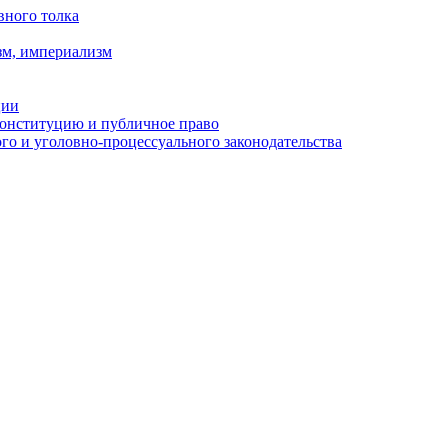
вного толка
зм, империализм
ции
Конституцию и публичное право
о и уголовно-процессуального законодательства