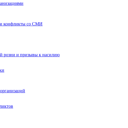
ганизациями
 и конфликты со СМИ
й розни и призывы к насилию
ки
организаций
ликтов