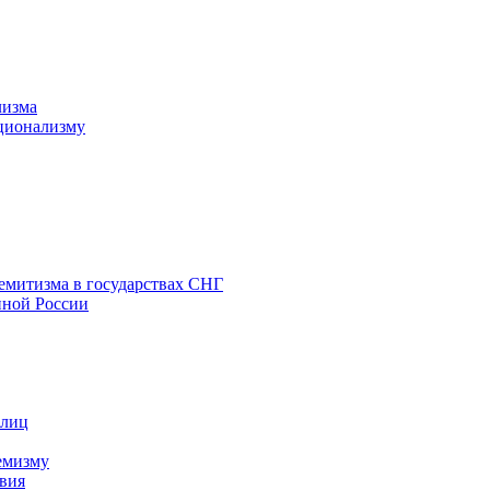
лизма
ционализму
емитизма в государствах СНГ
нной России
 лиц
емизму
вия