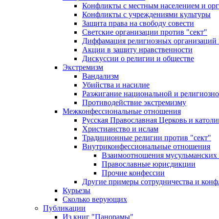
Конфликты с местным населением и ор
Конфликты с учреждениями культуры
Защита права на свободу совести
Светские организации против "сект"
Диффамация религиозных организаций
Акции в защиту нравственности
Дискуссии о религии и обществе
Экстремизм
Вандализм
Убийства и насилие
Разжигание национальной и религиозно
Противодействие экстремизму
Межконфессиональные отношения
Русская Православная Церковь и католи
Христианство и ислам
Традиционные религии против "сект"
Внутриконфессиональные отношения
Взаимоотношения мусульманских 
Православные юрисдикции
Прочие конфессии
Другие примеры сотрудничества и конф
Курьезы
Сколько верующих
Публикации
Из книг "Панорамы"