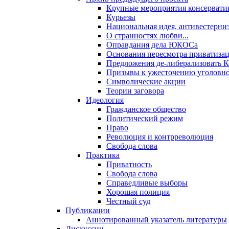
Крупные мероприятия консервати
Курьезы
Национальная идея, антивестерни
О странностях любви...
Оправдания дела ЮКОСа
Основания пересмотра приватиза
Предложения де-либерализовать 
Призывы к ужесточению уголовног
Символические акции
Теории заговора
Идеология
Гражданское общество
Политический режим
Право
Революция и контрреволюция
Свобода слова
Практика
Приватность
Свобода слова
Справедливые выборы
Хорошая полиция
Честный суд
Публикации
Аннотированный указатель литературы
Дискуссии