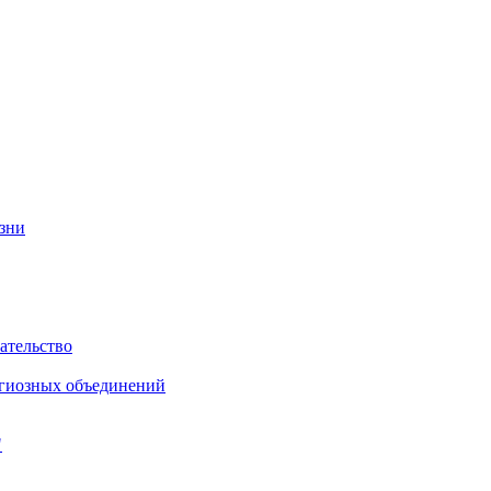
изни
ательство
игиозных объединений
"