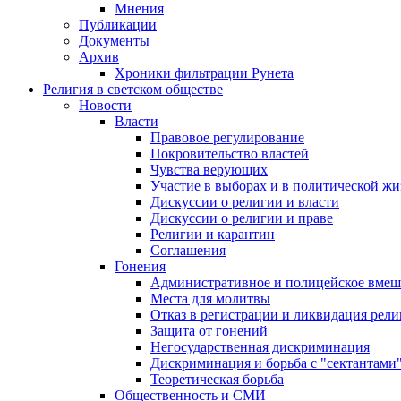
Мнения
Публикации
Документы
Архив
Хроники фильтрации Рунета
Религия в светском обществе
Новости
Власти
Правовое регулирование
Покровительство властей
Чувства верующих
Участие в выборах и в политической ж
Дискуссии о религии и власти
Дискуссии о религии и праве
Религии и карантин
Соглашения
Гонения
Административное и полицейское вмеш
Места для молитвы
Отказ в регистрации и ликвидация рел
Защита от гонений
Негосударственная дискриминация
Дискриминация и борьба с "сектантами
Теоретическая борьба
Общественность и СМИ