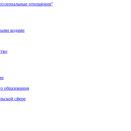
фессиональные отношения"
мыми кодами
ство
ве
го образования
льской сфере