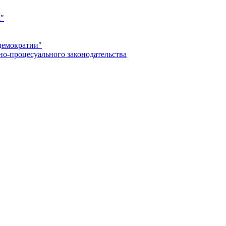
а"
демократии"
но-процесуального законодательства