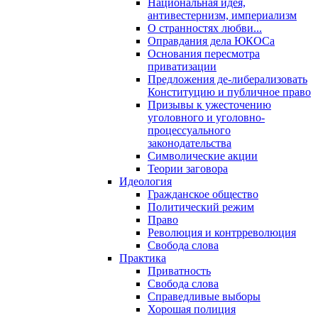
Национальная идея,
антивестернизм, империализм
О странностях любви...
Оправдания дела ЮКОСа
Основания пересмотра
приватизации
Предложения де-либерализовать
Конституцию и публичное право
Призывы к ужесточению
уголовного и уголовно-
процессуального
законодательства
Символические акции
Теории заговора
Идеология
Гражданское общество
Политический режим
Право
Революция и контрреволюция
Свобода слова
Практика
Приватность
Свобода слова
Справедливые выборы
Хорошая полиция