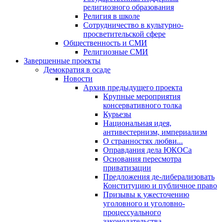
религиозного образования
Религия в школе
Сотрудничество в культурно-
просветительской сфере
Общественность и СМИ
Религиозные СМИ
Завершенные проекты
Демократия в осаде
Новости
Архив предыдущего проекта
Крупные мероприятия
консервативного толка
Курьезы
Национальная идея,
антивестернизм, империализм
О странностях любви...
Оправдания дела ЮКОСа
Основания пересмотра
приватизации
Предложения де-либерализовать
Конституцию и публичное право
Призывы к ужесточению
уголовного и уголовно-
процессуального
законодательства