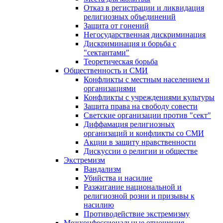
Отказ в регистрации и ликвидация
религиозных объединений
Защита от гонений
Негосударственная дискриминация
Дискриминация и борьба с
"сектантами"
Теоретическая борьба
Общественность и СМИ
Конфликты с местным населением и
организациями
Конфликты с учреждениями культуры
Защита права на свободу совести
Светские организации против "сект"
Диффамация религиозных
организаций и конфликты со СМИ
Акции в защиту нравственности
Дискуссии о религии и обществе
Экстремизм
Вандализм
Убийства и насилие
Разжигание национальной и
религиозной розни и призывы к
насилию
Противодействие экстремизму
Межконфессиональные отношения