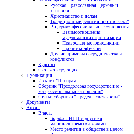
Русская Православная Церковь и
католики
Христианство и ислам
Традиционные религии против "сект"
Внутриконфессиональные отношения
Взаимоотношения
мусульманских организаций
Православные юрисдикции
Прочие конфессии
Другие примеры сотрудничества и
конфликтов
Курьезы
Сколько верующих
Публикации
Из книг "Панорамы"
Сборник "Преодолевая государственно -
конфессиональные отношения"
Статьи сборника "Пределы светскости"
Документы
Архив
Власть
Борьба с ИНН и другими
машиночитаемыми кодами
Место религии в обществе в целом