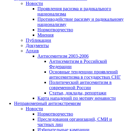
Новости
Проявления расизма и радикального
национализма
Противодействие расизму и радикальному
национализму
Нормотворчество
Мнения
Публикации
Документы
Архив
Антисемитизм 2003-2006
Антисемитизм в Российской
Федерации
Основные тенденции проявлений
антисемитизма в государствах СНГ
Политический антисемитизм в
современной России
Статьи, доклады, репортажи
Карта нападений по мотиву ненависти
Неправомерный антиэкстремизм
Новости
Нормотворчество
Преследования организаций, СМИ и
частных лиц
Избирательные кампании