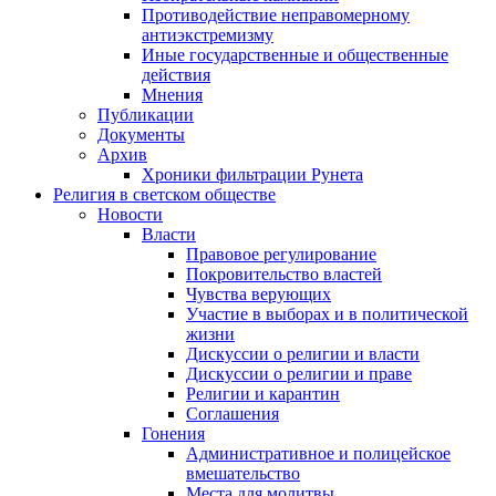
Противодействие неправомерному
антиэкстремизму
Иные государственные и общественные
действия
Мнения
Публикации
Документы
Архив
Хроники фильтрации Рунета
Религия в светском обществе
Новости
Власти
Правовое регулирование
Покровительство властей
Чувства верующих
Участие в выборах и в политической
жизни
Дискуссии о религии и власти
Дискуссии о религии и праве
Религии и карантин
Соглашения
Гонения
Административное и полицейское
вмешательство
Места для молитвы