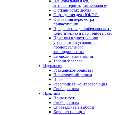
Национальная идея,
антивестернизм, империализм
О странностях любви...
Оправдания дела ЮКОСа
Основания пересмотра
приватизации
Предложения де-либерализовать
Конституцию и публичное право
Призывы к ужесточению
уголовного и уголовно-
процессуального
законодательства
Символические акции
Теории заговора
Идеология
Гражданское общество
Политический режим
Право
Революция и контрреволюция
Свобода слова
Практика
Приватность
Свобода слова
Справедливые выборы
Хорошая полиция