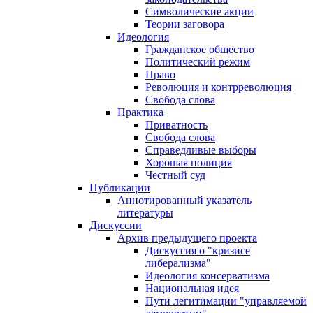
Символические акции
Теории заговора
Идеология
Гражданское общество
Политический режим
Право
Революция и контрреволюция
Свобода слова
Практика
Приватность
Свобода слова
Справедливые выборы
Хорошая полиция
Честный суд
Публикации
Аннотированный указатель
литературы
Дискуссии
Архив предыдущего проекта
Дискуссия о "кризисе
либерализма"
Идеология консерватизма
Национальная идея
Пути легитимации "управляемой