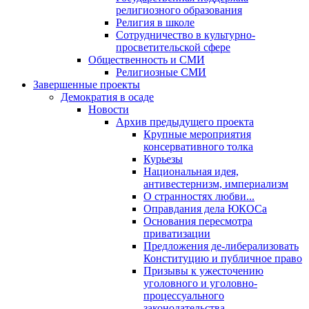
религиозного образования
Религия в школе
Сотрудничество в культурно-
просветительской сфере
Общественность и СМИ
Религиозные СМИ
Завершенные проекты
Демократия в осаде
Новости
Архив предыдущего проекта
Крупные мероприятия
консервативного толка
Курьезы
Национальная идея,
антивестернизм, империализм
О странностях любви...
Оправдания дела ЮКОСа
Основания пересмотра
приватизации
Предложения де-либерализовать
Конституцию и публичное право
Призывы к ужесточению
уголовного и уголовно-
процессуального
законодательства