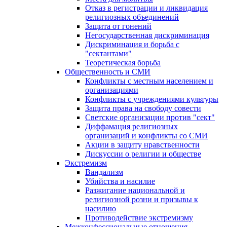
Отказ в регистрации и ликвидация
религиозных объединений
Защита от гонений
Негосударственная дискриминация
Дискриминация и борьба с
"сектантами"
Теоретическая борьба
Общественность и СМИ
Конфликты с местным населением и
организациями
Конфликты с учреждениями культуры
Защита права на свободу совести
Светские организации против "сект"
Диффамация религиозных
организаций и конфликты со СМИ
Акции в защиту нравственности
Дискуссии о религии и обществе
Экстремизм
Вандализм
Убийства и насилие
Разжигание национальной и
религиозной розни и призывы к
насилию
Противодействие экстремизму
Межконфессиональные отношения