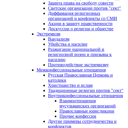
Защита права на свободу совести
Светские организации против "сект"
Диффамация религиозных
организаций и конфликты со СМИ
Акции в защиту нравственности
Дискуссии о религии и обществе
Экстремизм
Вандализм
Убийства и насилие
Разжигание национальной и
религиозной розни и призывы к
насилию
Противодействие экстремизму
Межконфессиональные отношения
Русская Православная Церковь и
католики
Христианство и ислам
Традиционные религии против "сект"
Внутриконфессиональные отношения
Взаимоотношения
мусульманских организаций
Православные юрисдикции
Прочие конфессии
Другие примеры сотрудничества и
конфликтов