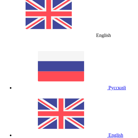
English
Русский
English