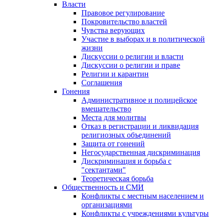
Власти
Правовое регулирование
Покровительство властей
Чувства верующих
Участие в выборах и в политической
жизни
Дискуссии о религии и власти
Дискуссии о религии и праве
Религии и карантин
Соглашения
Гонения
Административное и полицейское
вмешательство
Места для молитвы
Отказ в регистрации и ликвидация
религиозных объединений
Защита от гонений
Негосударственная дискриминация
Дискриминация и борьба с
"сектантами"
Теоретическая борьба
Общественность и СМИ
Конфликты с местным населением и
организациями
Конфликты с учреждениями культуры