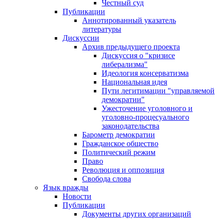
Честный суд
Публикации
Аннотированный указатель
литературы
Дискуссии
Архив предыдущего проекта
Дискуссия о "кризисе
либерализма"
Идеология консерватизма
Национальная идея
Пути легитимации "управляемой
демократии"
Ужесточение уголовного и
уголовно-процесуального
законодательства
Барометр демократии
Гражданское общество
Политический режим
Право
Революция и оппозиция
Свобода слова
Язык вражды
Новости
Публикации
Документы других организаций