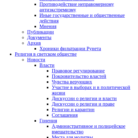
Противодействие неправомерному
антиэкстремизму
Иные государственные и общественные
действия
Мнения
Публикации
Документы
Архив
Хроники фильтрации Рунета
Религия в светском обществе
Новости
Власти
Правовое регулирование
Покровительство властей
Чувства верующих
Участие в выборах и в политической
жизни
Дискуссии о религии и власти
Дискуссии о религии и праве
Религии и карантин
Соглашения
Гонения
Административное и полицейское
вмешательство
Места для молитвы