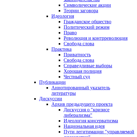
Символические акции
Теории заговора
Идеология
Гражданское общество
Политический режим
Право
Революция и контрреволюция
Свобода слова
Практика
Приватность
Свобода слова
Справедливые выборы
Хорошая полиция
Честный суд
Публикации
Аннотированный указатель
литературы
Дискуссии
Архив предыдущего проекта
Дискуссия о "кризисе
либерализма"
Идеология консерватизма
Национальная идея
Пути легитимации "управляемой