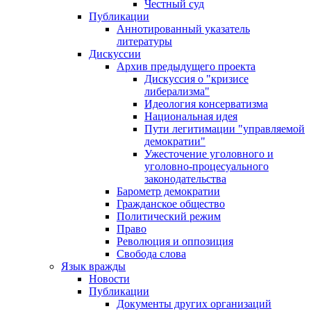
Честный суд
Публикации
Аннотированный указатель
литературы
Дискуссии
Архив предыдущего проекта
Дискуссия о "кризисе
либерализма"
Идеология консерватизма
Национальная идея
Пути легитимации "управляемой
демократии"
Ужесточение уголовного и
уголовно-процесуального
законодательства
Барометр демократии
Гражданское общество
Политический режим
Право
Революция и оппозиция
Свобода слова
Язык вражды
Новости
Публикации
Документы других организаций