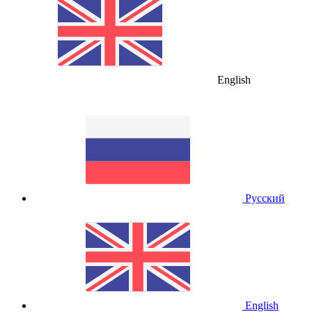
English
Русский
English