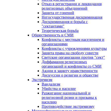
Отказ в регистрации и ликвидация
религиозных объединений
Защита от гонений
Негосударственная дискриминация
Дискриминация и борьба с
"сектантами"
Теоретическая борьба
Общественность и СМИ
Конфликты с местным населением и
организациями
Конфликты с учреждениями культуры
Защита права на свободу совести
Светские организации против "сект"
Диффамация религиозных
организаций и конфликты со СМИ
Акции в защиту нравственности
Дискуссии о религии и обществе
Экстремизм
Вандализм
Убийства и насилие
Разжигание национальной и
религиозной розни и призывы к
насилию
Противодействие экстремизму
Межконфессиональные отношения