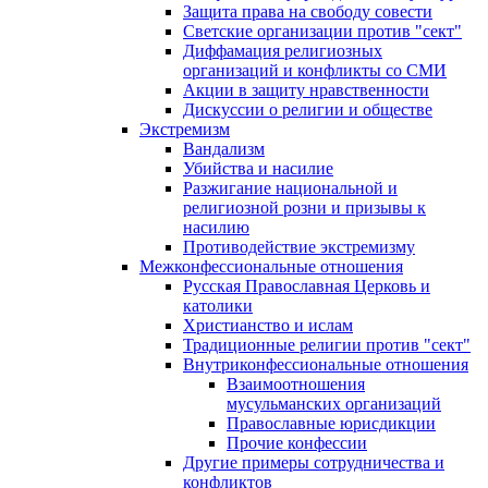
Защита права на свободу совести
Светские организации против "сект"
Диффамация религиозных
организаций и конфликты со СМИ
Акции в защиту нравственности
Дискуссии о религии и обществе
Экстремизм
Вандализм
Убийства и насилие
Разжигание национальной и
религиозной розни и призывы к
насилию
Противодействие экстремизму
Межконфессиональные отношения
Русская Православная Церковь и
католики
Христианство и ислам
Традиционные религии против "сект"
Внутриконфессиональные отношения
Взаимоотношения
мусульманских организаций
Православные юрисдикции
Прочие конфессии
Другие примеры сотрудничества и
конфликтов