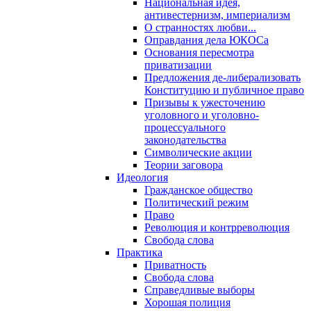
Национальная идея,
антивестернизм, империализм
О странностях любви...
Оправдания дела ЮКОСа
Основания пересмотра
приватизации
Предложения де-либерализовать
Конституцию и публичное право
Призывы к ужесточению
уголовного и уголовно-
процессуального
законодательства
Символические акции
Теории заговора
Идеология
Гражданское общество
Политический режим
Право
Революция и контрреволюция
Свобода слова
Практика
Приватность
Свобода слова
Справедливые выборы
Хорошая полиция