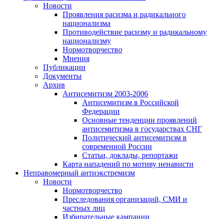
Новости
Проявления расизма и радикального
национализма
Противодействие расизму и радикальному
национализму
Нормотворчество
Мнения
Публикации
Документы
Архив
Антисемитизм 2003-2006
Антисемитизм в Российской
Федерации
Основные тенденции проявлений
антисемитизма в государствах СНГ
Политический антисемитизм в
современной России
Статьи, доклады, репортажи
Карта нападений по мотиву ненависти
Неправомерный антиэкстремизм
Новости
Нормотворчество
Преследования организаций, СМИ и
частных лиц
Избирательные кампании