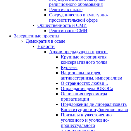
религиозного образования
Религия в школе
Сотрудничество в культурно-
просветительской сфере
Общественность и СМИ
Религиозные СМИ
Завершенные проекты
Демократия в осаде
Новости
Архив предыдущего проекта
Крупные мероприятия
консервативного толка
Курьезы
Национальная идея,
антивестернизм, империализм
О странностях любви...
Оправдания дела ЮКОСа
Основания пересмотра
приватизации
Предложения де-либерализовать
Конституцию и публичное право
Призывы к ужесточению
уголовного и уголовно-
процессуального
законодательства