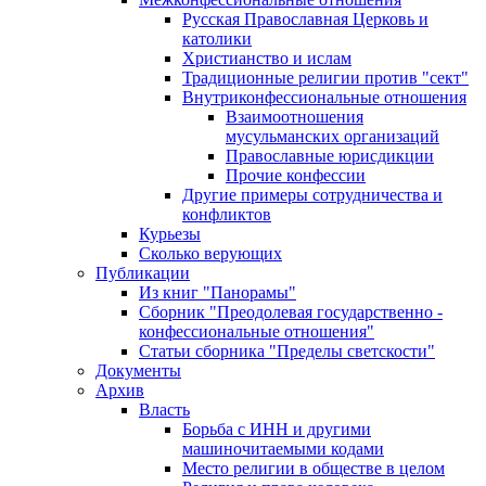
Русская Православная Церковь и
католики
Христианство и ислам
Традиционные религии против "сект"
Внутриконфессиональные отношения
Взаимоотношения
мусульманских организаций
Православные юрисдикции
Прочие конфессии
Другие примеры сотрудничества и
конфликтов
Курьезы
Сколько верующих
Публикации
Из книг "Панорамы"
Сборник "Преодолевая государственно -
конфессиональные отношения"
Статьи сборника "Пределы светскости"
Документы
Архив
Власть
Борьба с ИНН и другими
машиночитаемыми кодами
Место религии в обществе в целом