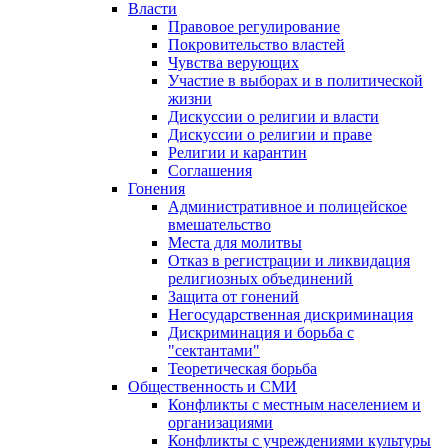
Власти
Правовое регулирование
Покровительство властей
Чувства верующих
Участие в выборах и в политической
жизни
Дискуссии о религии и власти
Дискуссии о религии и праве
Религии и карантин
Соглашения
Гонения
Административное и полицейское
вмешательство
Места для молитвы
Отказ в регистрации и ликвидация
религиозных объединений
Защита от гонений
Негосударственная дискриминация
Дискриминация и борьба с
"сектантами"
Теоретическая борьба
Общественность и СМИ
Конфликты с местным населением и
организациями
Конфликты с учреждениями культуры